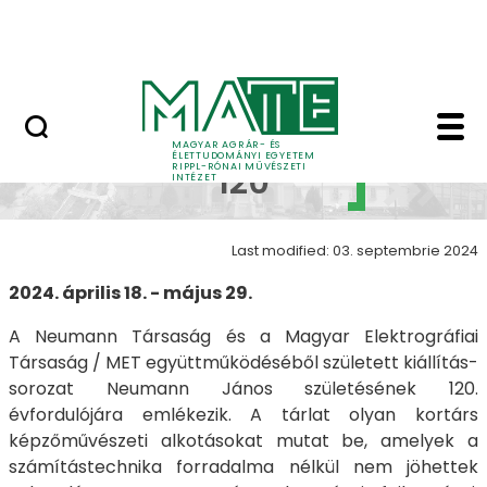
Skip to Main Content
Nyitott nap
Neumann 120 - Neuman
Neumann
MAGYAR AGRÁR- ÉS
ÉLETTUDOMÁNYI EGYETEM
RIPPL-RÓNAI MŰVÉSZETI
120
INTÉZET
Last modified: 03. septembrie 2024
2024. április 18. - május 29.
A Neumann Társaság és a Magyar Elektrográfiai
Társaság / MET együttműködéséből született kiállítás-
sorozat Neumann János születésének 120.
évfordulójára emlékezik. A tárlat olyan kortárs
képzőművészeti alkotásokat mutat be, amelyek a
számítástechnika forradalma nélkül nem jöhettek