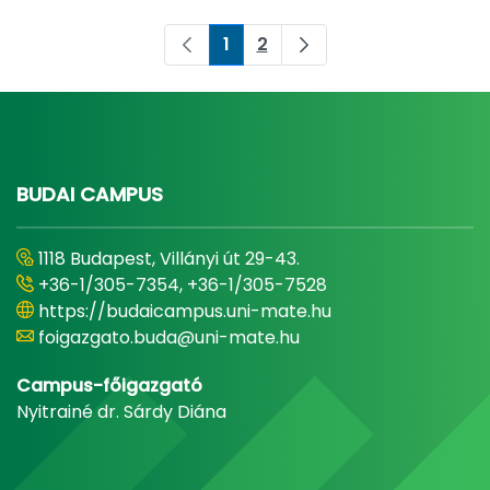
1
2
Pagina
Pagina
BUDAI CAMPUS
1118 Budapest, Villányi út 29-43.
+36-1/305-7354, +36-1/305-7528
https://budaicampus.uni-mate.hu
foigazgato.buda@uni-mate.hu
Campus-főigazgató
Nyitrainé dr. Sárdy Diána