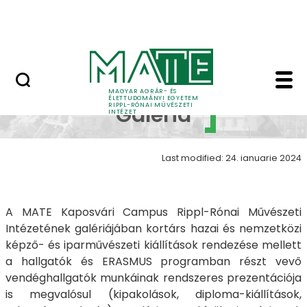
Skip to Main Content
Nyitott nap
RIPPL galéria - RIPPL 
RIPPL
MAGYAR AGRÁR- ÉS
ÉLETTUDOMÁNYI EGYETEM
RIPPL-RÓNAI MŰVÉSZETI
Galéria
INTÉZET
Last modified: 24. ianuarie 2024
A MATE Kaposvári Campus Rippl-Rónai Művészeti
Intézetének galériájában kortárs hazai és nemzetközi
képző- és iparművészeti kiállítások rendezése mellett
a hallgatók és ERASMUS programban részt vevő
vendéghallgatók munkáinak rendszeres prezentációja
is megvalósul (kipakolások, diploma-kiállítások,