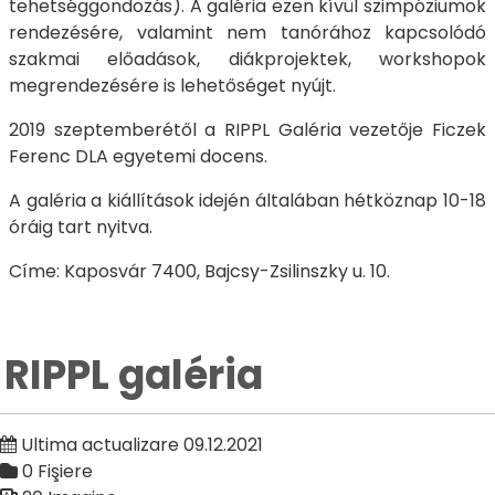
tehetséggondozás). A galéria ezen kívül szimpóziumok
rendezésére, valamint nem tanórához kapcsolódó
szakmai előadások, diákprojektek, workshopok
megrendezésére is lehetőséget nyújt.
2019 szeptemberétől a RIPPL Galéria vezetője Ficzek
Ferenc DLA egyetemi docens.
A galéria a kiállítások idején általában hétköznap 10-18
óráig tart nyitva.
Címe: Kaposvár 7400, Bajcsy-Zsilinszky u. 10.
RIPPL galéria
Ultima actualizare 09.12.2021
0 Fişiere