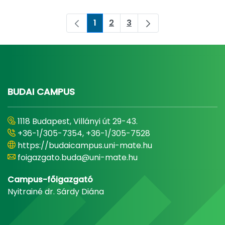
1
2
3
Pagina
Pagina
Pagina
BUDAI CAMPUS
1118 Budapest, Villányi út 29-43.
+36-1/305-7354, +36-1/305-7528
https://budaicampus.uni-mate.hu
foigazgato.buda@uni-mate.hu
Campus-főigazgató
Nyitrainé dr. Sárdy Diána