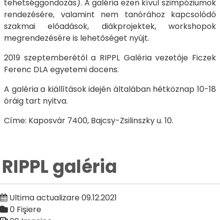
tehetséggondozás). A galéria ezen kívül szimpóziumok
rendezésére, valamint nem tanórához kapcsolódó
szakmai előadások, diákprojektek, workshopok
megrendezésére is lehetőséget nyújt.
2019 szeptemberétől a RIPPL Galéria vezetője Ficzek
Ferenc DLA egyetemi docens.
A galéria a kiállítások idején általában hétköznap 10-18
óráig tart nyitva.
Címe: Kaposvár 7400, Bajcsy-Zsilinszky u. 10.
RIPPL galéria
Ultima actualizare 09.12.2021
0 Fişiere