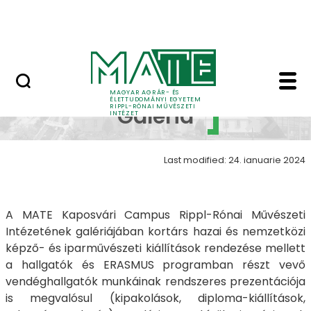
Skip to Main Content
Nyitott nap
RIPPL galéria - RIPPL 
RIPPL
MAGYAR AGRÁR- ÉS
ÉLETTUDOMÁNYI EGYETEM
RIPPL-RÓNAI MŰVÉSZETI
Galéria
INTÉZET
Last modified: 24. ianuarie 2024
A MATE Kaposvári Campus Rippl-Rónai Művészeti
Intézetének galériájában kortárs hazai és nemzetközi
képző- és iparművészeti kiállítások rendezése mellett
a hallgatók és ERASMUS programban részt vevő
vendéghallgatók munkáinak rendszeres prezentációja
is megvalósul (kipakolások, diploma-kiállítások,