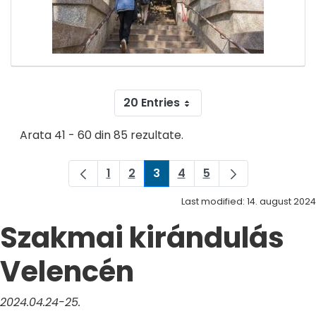
20 Entries
Arata 41 - 60 din 85 rezultate.
1
2
3
4
5
Pagina
Pagina
Pagina
Pagina
Pagina
Last modified: 14. august 2024
Szakmai kirándulás
Velencén
2024.04.24-25.