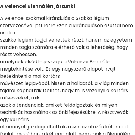
A Velencei Biennálén jártunk!
A velencei szakmai kirándulás a Szakkollégium
szervezésével jött létre.Ezen a kiránduláson ezúttal nem
csak a
szakkollégium tagjai vehettek részt, hanem az egyetem
minden tagja számára elérhető volt a lehetőség, hogy
részt vehessen,
amelynek elsődleges célja a Velencei Biennále
megtekintése volt. Ez egy nagyszerű alapot nyújt
betekinteni a mai kortárs
művészet legjavából, hiszen a hallgatók a világ minden
tájáról kaphattak ízelítőt, hogy mi is vezényli a kortárs
művészeket, mik
azok a tendenciák, amiket feldolgoztak, és milyen
technikát használnak az önkifejezésükre. A résztvevők
egy kulináris
élménnyel gazdagodhattak, mivel az utazás két napot
foglalt magában, a két nap alatt nem csak a Biennálén