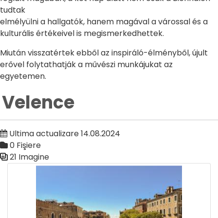
tudtak
elmélyülni a hallgatók, hanem magával a várossal és a
kulturális értékeivel is megismerkedhettek.
Miután visszatértek ebből az inspiráló-élményből, újult
erővel folytathatják a művészi munkájukat az
egyetemen.
Velence
Ultima actualizare 14.08.2024
0 Fişiere
21 Imagine
Galerie media