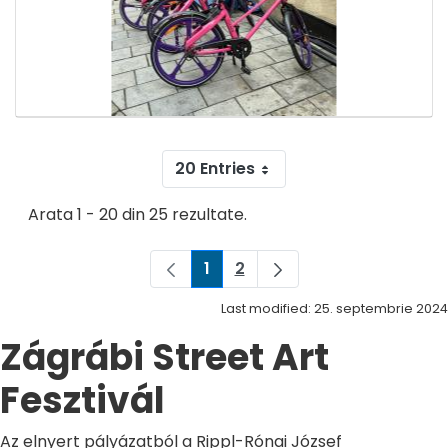
20 Entries
Arata 1 - 20 din 25 rezultate.
1
2
Pagina
Pagina
Last modified: 25. septembrie 2024
Zágrábi Street Art
Fesztivál
Az elnyert pályázatból a Rippl-Rónai József