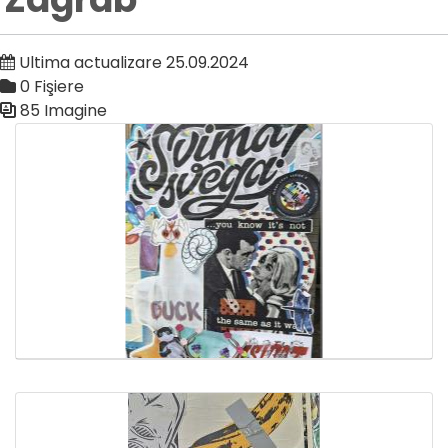
Ultima actualizare 25.09.2024
0 Fişiere
85 Imagine
Galerie media