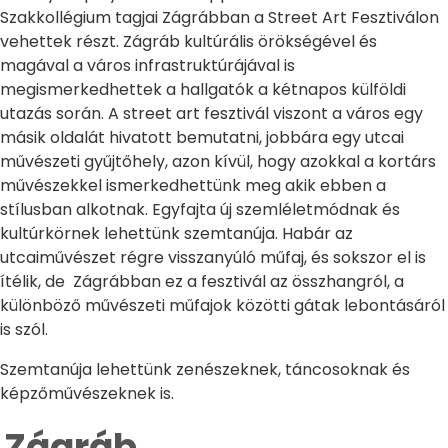
Szakkollégium tagjai Zágrábban a Street Art Fesztiválon
vehettek részt. Zágráb kultúrális örökségével és
magával a város infrastruktúrájával is
megismerkedhettek a hallgatók a kétnapos külföldi
utazás során. A street art fesztivál viszont a város egy
másik oldalát hivatott bemutatni, jobbára egy utcai
művészeti gyűjtőhely, azon kívül, hogy azokkal a kortárs
művészekkel ismerkedhettünk meg akik ebben a
stílusban alkotnak. Egyfajta új szemléletmódnak és
kultúrkörnek lehettünk szemtanúja. Habár az
utcaiművészet régre visszanyúló műfaj, és sokszor el is
ítélik, de Zágrábban ez a fesztivál az összhangról, a
különböző művészeti műfajok közötti gátak lebontásáról
is szól.
Szemtanúja lehettünk zenészeknek, táncosoknak és
képzőművészeknek is.
Zágráb