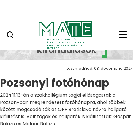
Skip to Main Content
Nyitott nap
Pozsonyi fotóhónap Z
Szakmai
MAGYAR AGRÁR- ÉS
ÉLETTUDOMÁNYI EGYETEM
RIPPL-RÓNAI MŰVÉSZETI
kirándulások
INTÉZET
Last modified: 03. decembrie 2024
Pozsonyi fotóhónap
2024.11.13-án a szakkollégium tagjai ellátogattak a
Pozsonyban megrendezett fotóhónapra, ahol többek
között megcsodálták az OFF Bratislava névre hallgató
kiállítást is. Volt tagok és hallgatók is kiállítottak: Gáspár
Balázs és Molnár Balázs.