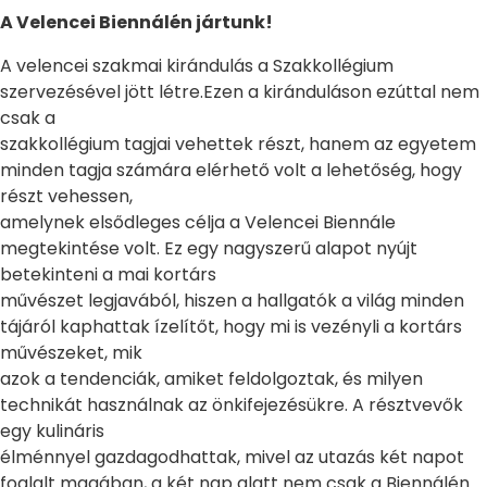
A Velencei Biennálén jártunk!
A velencei szakmai kirándulás a Szakkollégium
szervezésével jött létre.Ezen a kiránduláson ezúttal nem
csak a
szakkollégium tagjai vehettek részt, hanem az egyetem
minden tagja számára elérhető volt a lehetőség, hogy
részt vehessen,
amelynek elsődleges célja a Velencei Biennále
megtekintése volt. Ez egy nagyszerű alapot nyújt
betekinteni a mai kortárs
művészet legjavából, hiszen a hallgatók a világ minden
tájáról kaphattak ízelítőt, hogy mi is vezényli a kortárs
művészeket, mik
azok a tendenciák, amiket feldolgoztak, és milyen
technikát használnak az önkifejezésükre. A résztvevők
egy kulináris
élménnyel gazdagodhattak, mivel az utazás két napot
foglalt magában, a két nap alatt nem csak a Biennálén