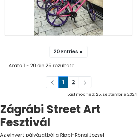
20 Entries
Arata 1 - 20 din 25 rezultate.
1
2
Pagina
Pagina
Last modified: 25. septembrie 2024
Zágrábi Street Art
Fesztivál
Az elnyert pályázatból a Rippl-Rónai József