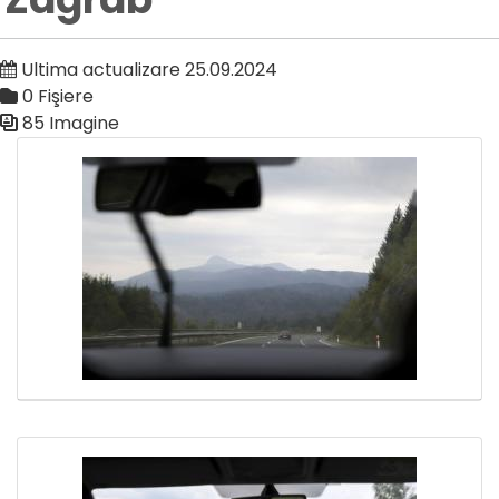
Ultima actualizare 25.09.2024
0 Fişiere
85 Imagine
Galerie media