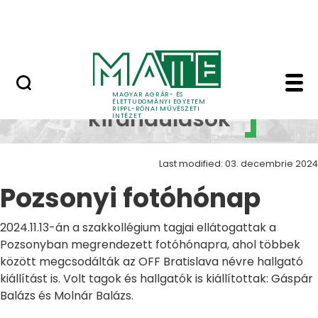
Skip to Main Content
Nyitott nap
Pozsonyi fotóhónap Z
Szakmai
MAGYAR AGRÁR- ÉS
ÉLETTUDOMÁNYI EGYETEM
RIPPL-RÓNAI MŰVÉSZETI
kirándulások
INTÉZET
Last modified: 03. decembrie 2024
Pozsonyi fotóhónap
2024.11.13-án a szakkollégium tagjai ellátogattak a
Pozsonyban megrendezett fotóhónapra, ahol többek
között megcsodálták az OFF Bratislava névre hallgató
kiállítást is. Volt tagok és hallgatók is kiállítottak: Gáspár
Balázs és Molnár Balázs.