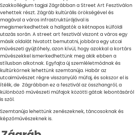
Szakkollégium tagjai Zágrábban a Street Art Fesztiválon
vehettek részt. Zágráb kultúrális örökségével és
magával a város infrastruktúrájával is
megismerkedhettek a hallgatók a kétnapos külföldi
utazás során. A street art fesztivál viszont a város egy
másik oldalát hivatott bemutatni, jobbára egy utcai
művészeti gyűjtőhely, azon kívül, hogy azokkal a kortárs
művészekkel ismerkedhettünk meg akik ebben a
stílusban alkotnak. Egyfajta új szemléletmódnak és
kultúrkörnek lehettünk szemtanúja. Habár az
utcaiművészet régre visszanyúló műfaj, és sokszor el is
ítélik, de Zágrábban ez a fesztivál az összhangról, a
különböző művészeti műfajok közötti gátak lebontásáról
is szól.
Szemtanúja lehettünk zenészeknek, táncosoknak és
képzőművészeknek is.
Zágráb