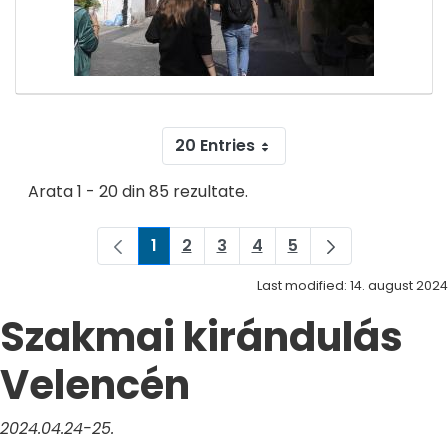
20 Entries
Arata 1 - 20 din 85 rezultate.
1
2
3
4
5
Pagina
Pagina
Pagina
Pagina
Pagina
Last modified: 14. august 2024
Szakmai kirándulás
Velencén
2024.04.24-25.