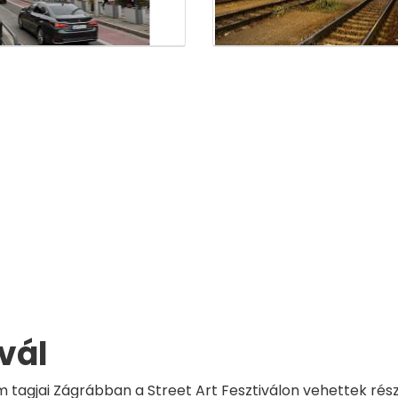
ivál
m tagjai Zágrábban a Street Art Fesztiválon vehettek rés