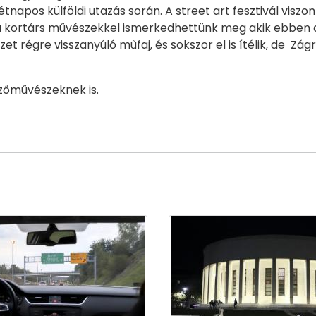
tnapos külföldi utazás során. A street art fesztivál viszo
l a kortárs művészekkel ismerkedhettünk meg akik ebben a
 régre visszanyúló műfaj, és sokszor el is ítélik, de Zág
zőművészeknek is.