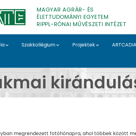
MAGYAR AGRÁR- ÉS
ÉLETTUDOMÁNYI EGYETEM
RIPPL-RÓNAI MŰVÉSZETI INTÉZET
ia
Szakkollégium
Projektek
ARTCADI
ágráb Velence Bécs Bá
akmai kirándulá
onyban megrendezett fotóhónapra, ahol többek között megc