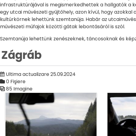
infrastruktúrájával is megismerkedhettek a hallgatók a ké
egy utcai művészeti gyűjtőhely, azon kívül, hogy azokka
kultúrkörnek lehettünk szemtanúja. Habár az utcaiművészet
művészeti műfajok közötti gátak lebontásáról is szól.
Szemtanúja lehettünk zenészeknek, táncosoknak és kép
Zágráb
Ultima actualizare 25.09.2024
0 Fişiere
85 Imagine
Galerie media