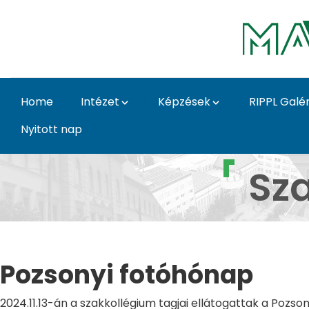
Skip to Main Content
Home
Intézet
Képzések
RIPPL Galér
Nyitott nap
Pozsonyi fotóhónap Z
Sz
Pozsonyi fotóhónap
2024.11.13-án a szakkollégium tagjai ellátogattak a Pozs