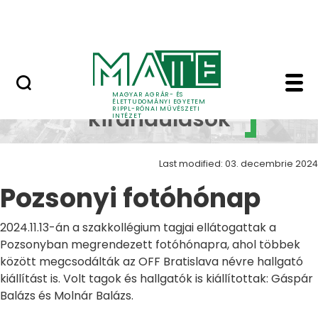
Skip to Main Content
Nyitott nap
Pozsonyi fotóhónap Z
Szakmai
MAGYAR AGRÁR- ÉS
ÉLETTUDOMÁNYI EGYETEM
RIPPL-RÓNAI MŰVÉSZETI
kirándulások
INTÉZET
Last modified: 03. decembrie 2024
Pozsonyi fotóhónap
2024.11.13-án a szakkollégium tagjai ellátogattak a
Pozsonyban megrendezett fotóhónapra, ahol többek
között megcsodálták az OFF Bratislava névre hallgató
kiállítást is. Volt tagok és hallgatók is kiállítottak: Gáspár
Balázs és Molnár Balázs.