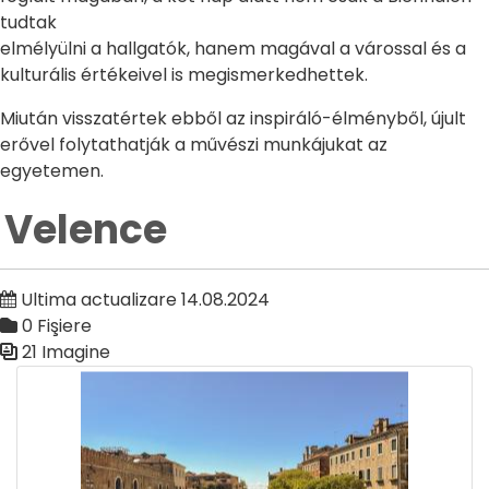
tudtak
elmélyülni a hallgatók, hanem magával a várossal és a
kulturális értékeivel is megismerkedhettek.
Miután visszatértek ebből az inspiráló-élményből, újult
erővel folytathatják a művészi munkájukat az
egyetemen.
Velence
Ultima actualizare 14.08.2024
0 Fişiere
21 Imagine
Galerie media