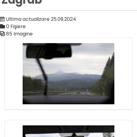
Ultima actualizare 25.09.2024
0 Fişiere
85 Imagine
Galerie media