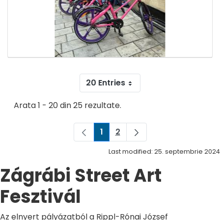
20 Entries
Arata 1 - 20 din 25 rezultate.
1
2
Pagina
Pagina
Last modified: 25. septembrie 2024
Zágrábi Street Art
Fesztivál
Az elnyert pályázatból a Rippl-Rónai József