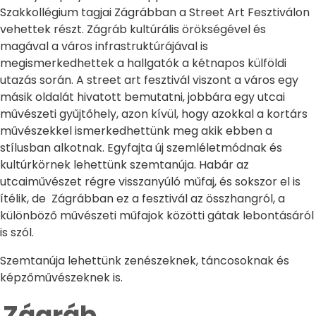
Szakkollégium tagjai Zágrábban a Street Art Fesztiválon
vehettek részt. Zágráb kultúrális örökségével és
magával a város infrastruktúrájával is
megismerkedhettek a hallgatók a kétnapos külföldi
utazás során. A street art fesztivál viszont a város egy
másik oldalát hivatott bemutatni, jobbára egy utcai
művészeti gyűjtőhely, azon kívül, hogy azokkal a kortárs
művészekkel ismerkedhettünk meg akik ebben a
stílusban alkotnak. Egyfajta új szemléletmódnak és
kultúrkörnek lehettünk szemtanúja. Habár az
utcaiművészet régre visszanyúló műfaj, és sokszor el is
ítélik, de Zágrábban ez a fesztivál az összhangról, a
különböző művészeti műfajok közötti gátak lebontásáról
is szól.
Szemtanúja lehettünk zenészeknek, táncosoknak és
képzőművészeknek is.
Zágráb