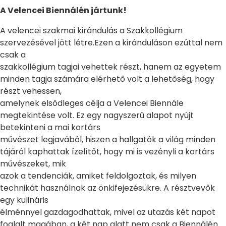
A Velencei Biennálén jártunk!
A velencei szakmai kirándulás a Szakkollégium
szervezésével jött létre.Ezen a kiránduláson ezúttal nem
csak a
szakkollégium tagjai vehettek részt, hanem az egyetem
minden tagja számára elérhető volt a lehetőség, hogy
részt vehessen,
amelynek elsődleges célja a Velencei Biennále
megtekintése volt. Ez egy nagyszerű alapot nyújt
betekinteni a mai kortárs
művészet legjavából, hiszen a hallgatók a világ minden
tájáról kaphattak ízelítőt, hogy mi is vezényli a kortárs
művészeket, mik
azok a tendenciák, amiket feldolgoztak, és milyen
technikát használnak az önkifejezésükre. A résztvevők
egy kulináris
élménnyel gazdagodhattak, mivel az utazás két napot
foglalt magában, a két nap alatt nem csak a Biennálén