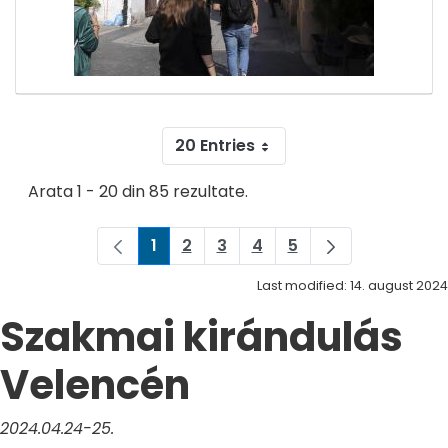
20 Entries
Arata 1 - 20 din 85 rezultate.
1
2
3
4
5
Pagina
Pagina
Pagina
Pagina
Pagina
Last modified: 14. august 2024
Szakmai kirándulás
Velencén
2024.04.24-25.