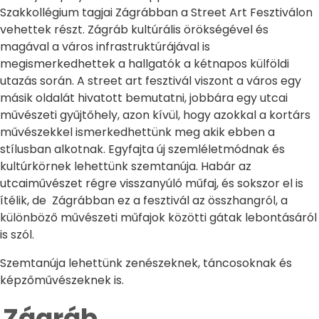
Szakkollégium tagjai Zágrábban a Street Art Fesztiválon
vehettek részt. Zágráb kultúrális örökségével és
magával a város infrastruktúrájával is
megismerkedhettek a hallgatók a kétnapos külföldi
utazás során. A street art fesztivál viszont a város egy
másik oldalát hivatott bemutatni, jobbára egy utcai
művészeti gyűjtőhely, azon kívül, hogy azokkal a kortárs
művészekkel ismerkedhettünk meg akik ebben a
stílusban alkotnak. Egyfajta új szemléletmódnak és
kultúrkörnek lehettünk szemtanúja. Habár az
utcaiművészet régre visszanyúló műfaj, és sokszor el is
ítélik, de Zágrábban ez a fesztivál az összhangról, a
különböző művészeti műfajok közötti gátak lebontásáról
is szól.
Szemtanúja lehettünk zenészeknek, táncosoknak és
képzőművészeknek is.
Zágráb