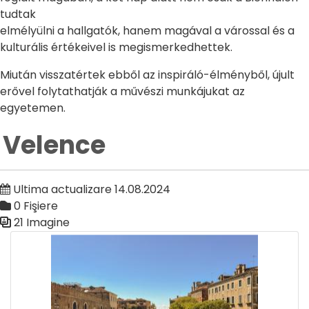
tudtak
elmélyülni a hallgatók, hanem magával a várossal és a
kulturális értékeivel is megismerkedhettek.
Miután visszatértek ebből az inspiráló-élményből, újult
erővel folytathatják a művészi munkájukat az
egyetemen.
Velence
Ultima actualizare 14.08.2024
0 Fişiere
21 Imagine
Galerie media