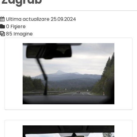
Ultima actualizare 25.09.2024
0 Fişiere
85 Imagine
Galerie media