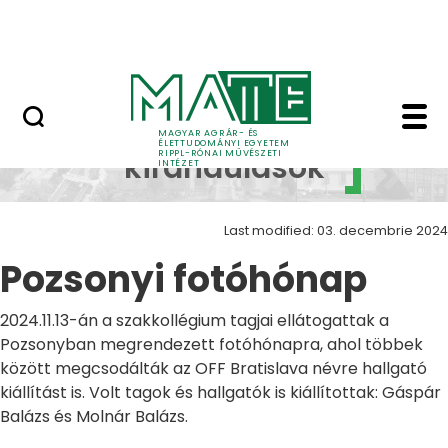
Skip to Main Content
Nyitott nap
Pozsonyi fotóhónap Z
Szakmai
MAGYAR AGRÁR- ÉS
ÉLETTUDOMÁNYI EGYETEM
RIPPL-RÓNAI MŰVÉSZETI
kirándulások
INTÉZET
Last modified: 03. decembrie 2024
Pozsonyi fotóhónap
2024.11.13-án a szakkollégium tagjai ellátogattak a
Pozsonyban megrendezett fotóhónapra, ahol többek
között megcsodálták az OFF Bratislava névre hallgató
kiállítást is. Volt tagok és hallgatók is kiállítottak: Gáspár
Balázs és Molnár Balázs.