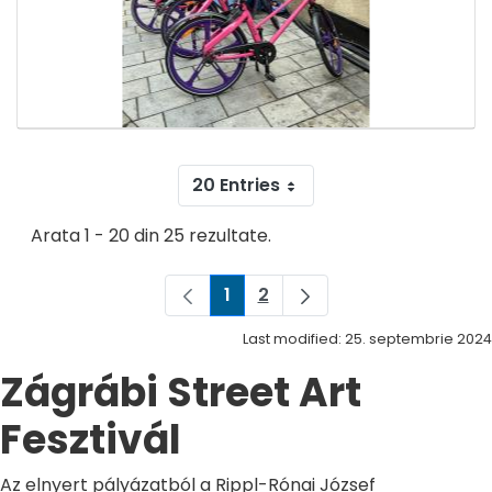
20 Entries
Arata 1 - 20 din 25 rezultate.
1
2
Pagina
Pagina
Last modified: 25. septembrie 2024
Zágrábi Street Art
Fesztivál
Az elnyert pályázatból a Rippl-Rónai József