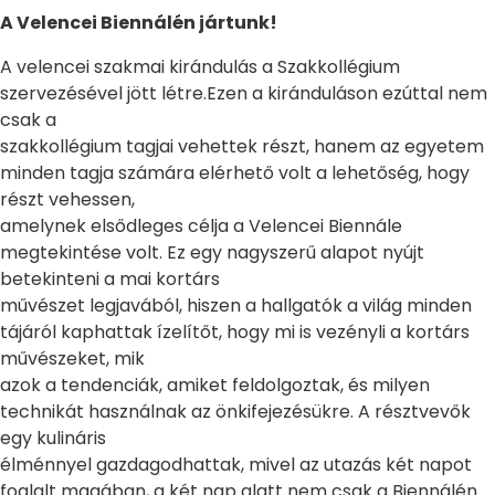
A Velencei Biennálén jártunk!
A velencei szakmai kirándulás a Szakkollégium
szervezésével jött létre.Ezen a kiránduláson ezúttal nem
csak a
szakkollégium tagjai vehettek részt, hanem az egyetem
minden tagja számára elérhető volt a lehetőség, hogy
részt vehessen,
amelynek elsődleges célja a Velencei Biennále
megtekintése volt. Ez egy nagyszerű alapot nyújt
betekinteni a mai kortárs
művészet legjavából, hiszen a hallgatók a világ minden
tájáról kaphattak ízelítőt, hogy mi is vezényli a kortárs
művészeket, mik
azok a tendenciák, amiket feldolgoztak, és milyen
technikát használnak az önkifejezésükre. A résztvevők
egy kulináris
élménnyel gazdagodhattak, mivel az utazás két napot
foglalt magában, a két nap alatt nem csak a Biennálén