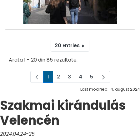
20 Entries
Arata 1 - 20 din 85 rezultate.
1
2
3
4
5
Pagina
Pagina
Pagina
Pagina
Pagina
Last modified: 14. august 2024
Szakmai kirándulás
Velencén
2024.04.24-25.