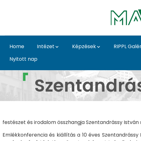
Skip to Main Content
Home
Intézet
Képzések
RIPPL Galér
Nyitott nap
Galéria 2022 - 4 - Sz
Szentandrás
festészet és irodalom összhangja Szentandrássy Istv
Emlékkonferencia és kiállítás a 10 éves Szentandráss