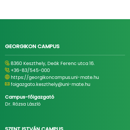
GEORGIKON CAMPUS
8360 Keszthely, Deák Ferenc utca 16.
+36-83/545-000
https://georgikoncampus.uni-mate.hu
foigazgato.keszthely@uni-mate.hu
Campus-főigazgató
Dr. Rózsa László
SZENT ISTVÁN CAMPUS