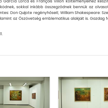
arcía Lorca és François Villon költeményeihez készített
ködnek, sokkal inkább összegződnek bennük az olvaso
tes: Don Quijote regényhőseit; William Shakespeare: Sz
mint az Ószövetség emblematikus alakjait is. Gazdag fes
.
1.