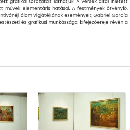
 grafikai sorozatait láthatjuk. A versek által ihletett
tt művek elementáris hatásai. A festmények örvénylő,
entivánéji álom vígjátékának eseményeit; Gabriel García
tészeti és grafikusi munkássága, kifejezőereje révén a