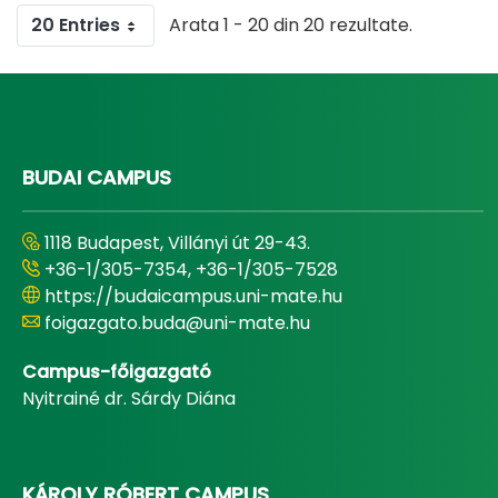
20 Entries
Arata 1 - 20 din 20 rezultate.
BUDAI CAMPUS
1118 Budapest, Villányi út 29-43.
+36-1/305-7354, +36-1/305-7528
https://budaicampus.uni-mate.hu
foigazgato.buda@uni-mate.hu
Campus-főigazgató
Nyitrainé dr. Sárdy Diána
KÁROLY RÓBERT CAMPUS