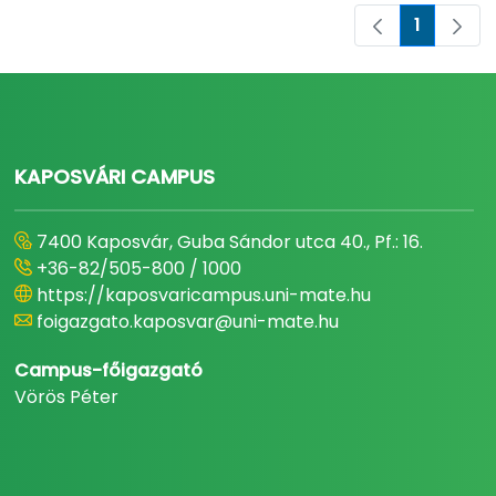
1
Pagina
KAPOSVÁRI CAMPUS
7400 Kaposvár, Guba Sándor utca 40., Pf.: 16.
+36-82/505-800 / 1000
https://kaposvaricampus.uni-mate.hu
foigazgato.kaposvar@uni-mate.hu
Campus-főigazgató
Vörös Péter