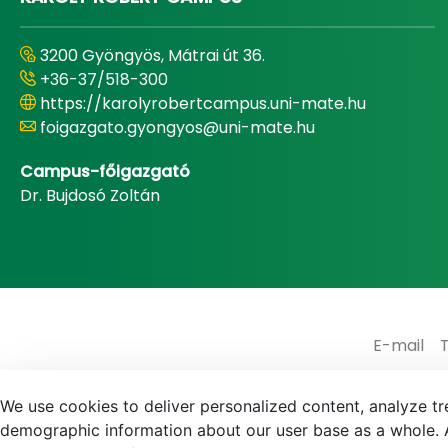
3200 Gyöngyös, Mátrai út 36.
+36-37/518-300
https://karolyrobertcampus.uni-mate.hu
foigazgato.gyongyos@uni-mate.hu
Campus-főigazgató
Dr. Bujdosó Zoltán
E-mail
We use cookies to deliver personalized content, analyze tre
demographic information about our user base as a whole. A