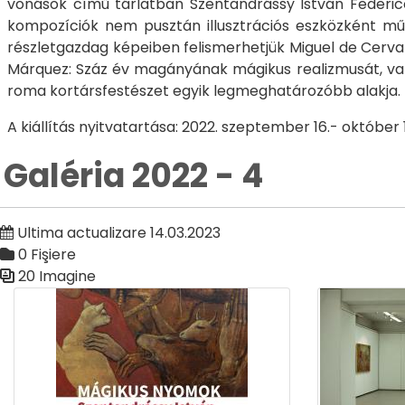
vonások című tárlatban Szentandrássy István Federico G
kompozíciók nem pusztán illusztrációs eszközként mű
részletgazdag képeiben felismerhetjük Miguel de Cervan
Márquez: Száz év magányának mágikus realizmusát, vala
roma kortársfestészet egyik legmeghatározóbb alakja
A kiállítás nyitvatartása: 2022. szeptember 16.- október 1
Galéria 2022 - 4
Ultima actualizare 14.03.2023
0 Fişiere
20 Imagine
Galerie media