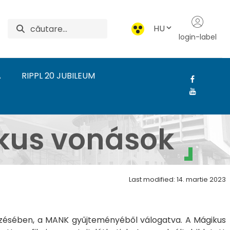
HU
login-label
A
RIPPL 20 JUBILEUM
gikus vonások - Rippl
ikus vonások
Last modified: 14. martie 2023
vezésében, a MANK gyűjteményéből válogatva. A Mágikus