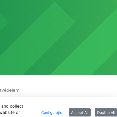
tvédelem
 and collect
website or
Configurație
Accept All
Decline All