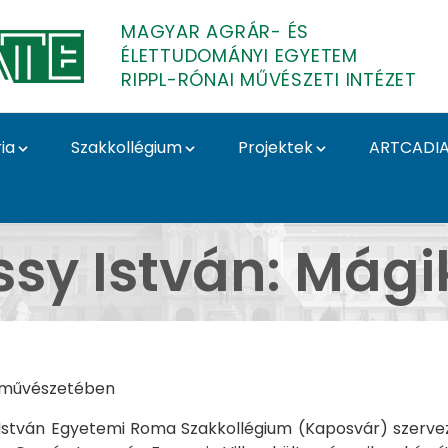
MAGYAR AGRÁR- ÉS
ÉLETTUDOMÁNYI EGYETEM
RIPPL-RÓNAI MŰVÉSZETI INTÉZET
ia
Szakkollégium
Projektek
ARTCADI
entandrássy István: Má
sy István: Mág
án művészetében
y István Egyetemi Roma Szakkollégium (Kaposvár) szer