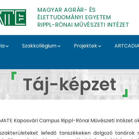
MAGYAR AGRÁR- ÉS
ÉLETTUDOMÁNYI EGYETEM
RIPPL-RÓNAI MŰVÉSZETI INTÉZET
ia
Szakkollégium
Projektek
ARTCADI
et - Rippl-Rónai Művés
Táj-képzet
a MATE Kaposvári Campus Rippl-Rónai Művészeti Intézet ok
ző szakterületeket lefedő tanszékeken dolgozó tanárok