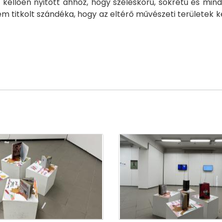
ellően nyitott ahhoz, hogy széleskörű, sokrétű és mind
m titkolt szándéka, hogy az eltérő művészeti területek k