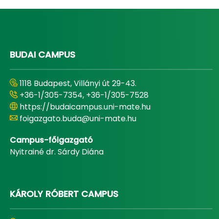
BUDAI CAMPUS
1118 Budapest, Villányi út 29-43.
+36-1/305-7354, +36-1/305-7528
https://budaicampus.uni-mate.hu
foigazgato.buda@uni-mate.hu
Campus-főigazgató
Nyitrainé dr. Sárdy Diána
KÁROLY RÓBERT CAMPUS