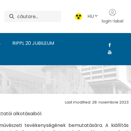
HU
login-label
A
RIPPL 20 JUBILEUM
zeti Intézet
Last modified: 28. noiembrie 2023
tatói alkotásaiból.
 művészeti tevékenységének bemutatására. A kiállítás