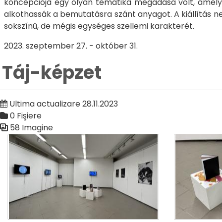
koncepciója egy olyan tematika megadása volt, amely k
alkothassák a bemutatásra szánt anyagot. A kiállítás ne
sokszínű, de mégis egységes szellemi karakterét.
2023. szeptember 27. - október 31.
Táj-képzet
Ultima actualizare 28.11.2023
0 Fişiere
58 Imagine
Galerie media