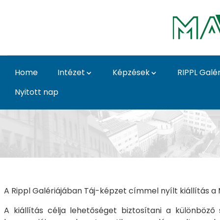
Skip to Main Content
Home
Intézet
Képzések
RIPPL Galér
Nyitott nap
Táj-képzet - Táj-képz
A Rippl Galériájában Táj-képzet címmel nyílt kiállítás 
A kiállítás célja lehetőséget biztosítani a különbö