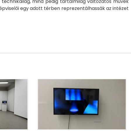
 technikailag, mind pedig tartalmilag változatos művek
épviselői egy adott térben reprezentálhassák az intézet