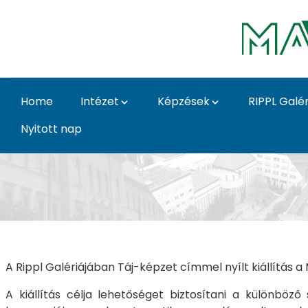
Skip to Main Content
Home
Intézet
Képzések
RIPPL Galér
Nyitott nap
Táj-képzet - Táj-képz
A Rippl Galériájában Táj-képzet címmel nyílt kiállítás 
A kiállítás célja lehetőséget biztosítani a különbö