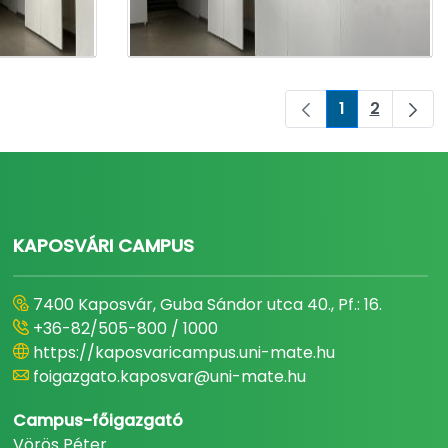
1
2
Pagina
Pagina
KAPOSVÁRI CAMPUS
7400 Kaposvár, Guba Sándor utca 40., Pf.: 16.
+36-82/505-800 / 1000
https://kaposvaricampus.uni-mate.hu
foigazgato.kaposvar@uni-mate.hu
Campus-főigazgató
Vörös Péter