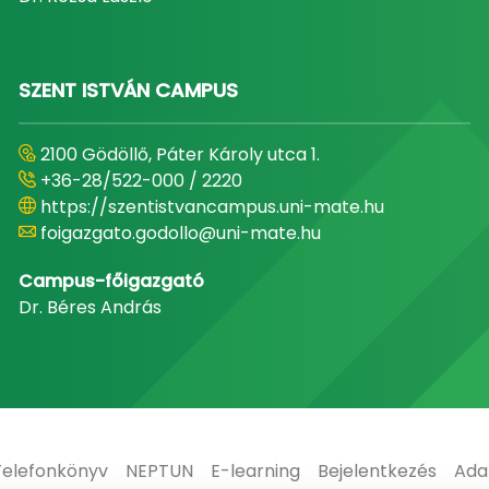
SZENT ISTVÁN CAMPUS
2100 Gödöllő, Páter Károly utca 1.
+36-28/522-000 / 2220
https://szentistvancampus.uni-mate.hu
foigazgato.godollo@uni-mate.hu
Campus-főigazgató
Dr. Béres András
Telefonkönyv
NEPTUN
E-learning
Bejelentkezés
Ada