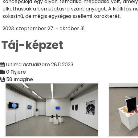
koncepciója egy olyan tematika megadása volt, amely k
alkothassák a bemutatásra szánt anyagot. A kiállítás ne
sokszínű, de mégis egységes szellemi karakterét.
2023. szeptember 27. - október 31.
Táj-képzet
Ultima actualizare 28.11.2023
0 Fişiere
58 Imagine
Galerie media