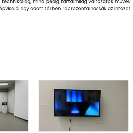
 technikailag, mind pedig tartalmilag változatos művek
épviselői egy adott térben reprezentálhassák az intézet