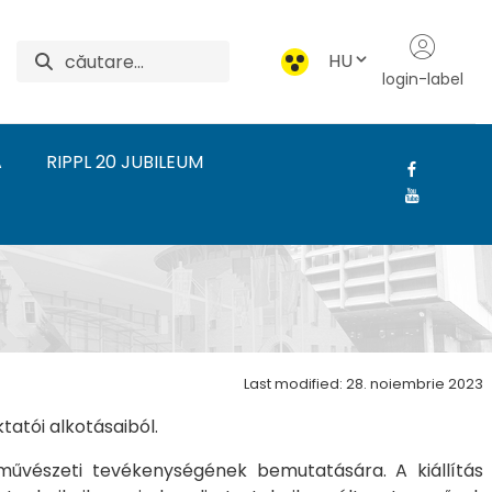
HU
login-label
A
RIPPL 20 JUBILEUM
zeti Intézet
Last modified: 28. noiembrie 2023
tatói alkotásaiból.
 művészeti tevékenységének bemutatására. A kiállítás