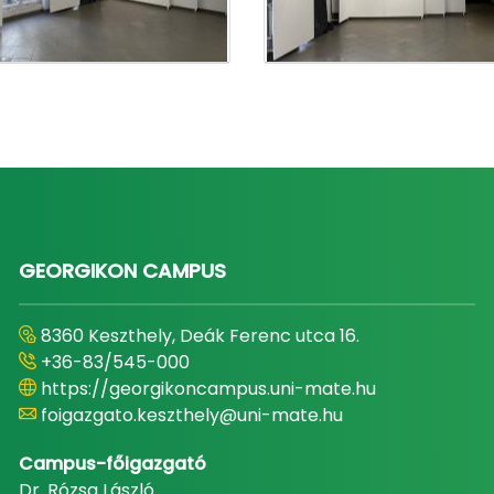
GEORGIKON CAMPUS
8360 Keszthely, Deák Ferenc utca 16.
+36-83/545-000
https://georgikoncampus.uni-mate.hu
foigazgato.keszthely@uni-mate.hu
Campus-főigazgató
Dr. Rózsa László