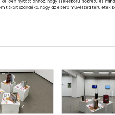
ellően nyitott ahhoz, hogy széleskörű, sokrétű és mind
m titkolt szándéka, hogy az eltérő művészeti területek k