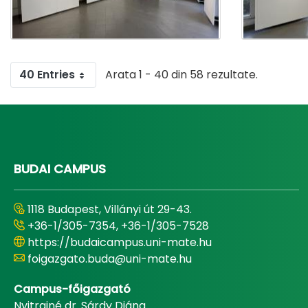
40 Entries
Arata 1 - 40 din 58 rezultate.
BUDAI CAMPUS
1118 Budapest, Villányi út 29-43.
+36-1/305-7354, +36-1/305-7528
https://budaicampus.uni-mate.hu
foigazgato.buda@uni-mate.hu
Campus-főigazgató
Nyitrainé dr. Sárdy Diána