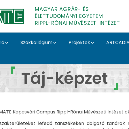
MAGYAR AGRÁR- ÉS
ÉLETTUDOMÁNYI EGYETEM
RIPPL-RÓNAI MŰVÉSZETI INTÉZET
ia
Szakkollégium
Projektek
ARTCADI
et - Rippl-Rónai Művés
Táj-képzet
a MATE Kaposvári Campus Rippl-Rónai Művészeti Intézet ok
ző szakterületeket lefedő tanszékeken dolgozó tanárok