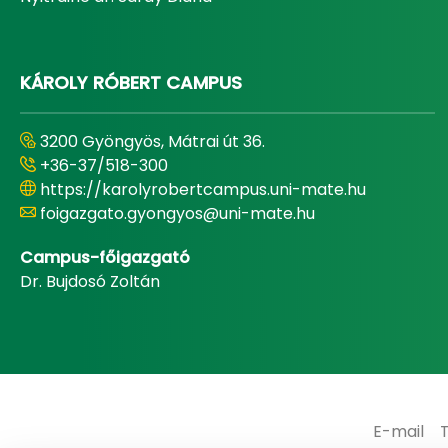
KÁROLY RÓBERT CAMPUS
3200 Gyöngyös, Mátrai út 36.
+36-37/518-300
https://karolyrobertcampus.uni-mate.hu
foigazgato.gyongyos@uni-mate.hu
Campus-főigazgató
Dr. Bujdosó Zoltán
E-mail