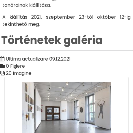
tanárainak kiállítása.
A kiállítás 2021. szeptember 23-tól október 12-ig
tekinthető meg.
Történetek galéria
Ultima actualizare 09.12.2021
0 Fişiere
20 Imagine
Galerie media