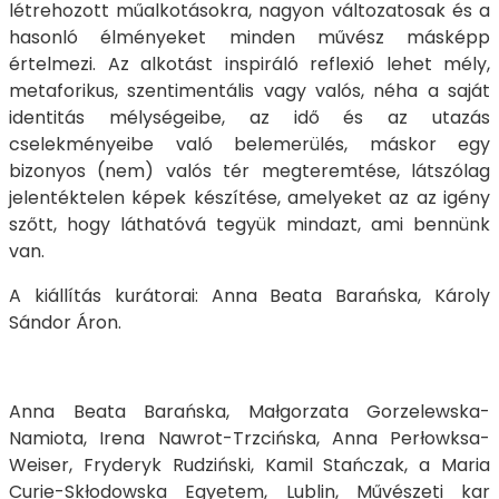
létrehozott műalkotásokra, nagyon változatosak és a
hasonló élményeket minden művész másképp
értelmezi. Az alkotást inspiráló reflexió lehet mély,
metaforikus, szentimentális vagy valós, néha a saját
identitás mélységeibe, az idő és az utazás
cselekményeibe való belemerülés, máskor egy
bizonyos (nem) valós tér megteremtése, látszólag
jelentéktelen képek készítése, amelyeket az az igény
szőtt, hogy láthatóvá tegyük mindazt, ami bennünk
van.
A kiállítás kurátorai: Anna Beata Barańska, Károly
Sándor Áron.
Anna Beata Barańska, Małgorzata Gorzelewska-
Namiota, Irena Nawrot-Trzcińska, Anna Perłowksa-
Weiser, Fryderyk Rudziński, Kamil Stańczak, a Maria
Curie-Skłodowska Egyetem, Lublin, Művészeti kar