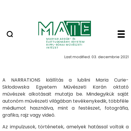
Skip to Main Content
Nyitott nap
Történetek galéria - T
Történetek
MAGYAR AGRÁR- ÉS
ÉLETTUDOMÁNYI EGYETEM
RIPPL-RÓNAI MŰVÉSZETI
INTÉZET
Last modified: 03. decembrie 2021
A NARRATIONS kiállítás a lublini Maria Curie-
Skłodowska Egyetem Művészeti Karán oktató
művészek alkotásait mutatja be. Mindegyikük saját
autonóm művészeti világában tevékenykedik, többféle
médiumot használva, mint a festészet, fotográfia,
grafika, rajz vagy videó.
Az impulzusok, történetek, amelyek hatással voltak a