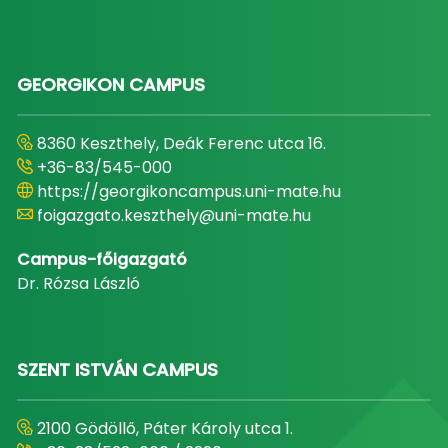
GEORGIKON CAMPUS
8360 Keszthely, Deák Ferenc utca 16.
+36-83/545-000
https://georgikoncampus.uni-mate.hu
foigazgato.keszthely@uni-mate.hu
Campus-főigazgató
Dr. Rózsa László
SZENT ISTVÁN CAMPUS
2100 Gödöllő, Páter Károly utca 1.