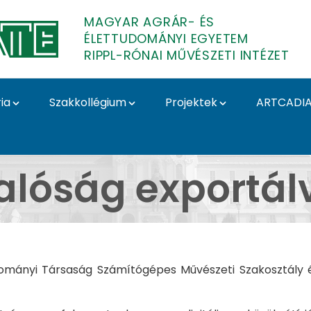
MAGYAR AGRÁR- ÉS
ÉLETTUDOMÁNYI EGYETEM
RIPPL-RÓNAI MŰVÉSZETI INTÉZET
ia
Szakkollégium
Projektek
ARTCADI
Valóság exportálva - 
alóság exportál
ányi Társaság Számítógépes Művészeti Szakosztály és