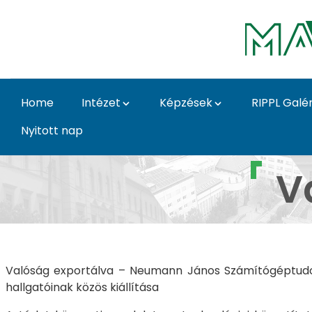
Skip to Main Content
Home
Intézet
Képzések
RIPPL Galér
Nyitott nap
Valóság exportálva - 
V
Valóság exportálva – Neumann János Számítógéptudom
hallgatóinak közös kiállítása