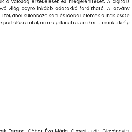
ák a valóság érzékelését és megjelenítését. A digitális
lévő világ egyre inkább adatokká fordítható. A látvány
 fel, ahol különböző képi és időbeli elemek állnak össze
exportálásra utal, arra a pillanatra, amikor a munka kilép
czek Ferenc, Gábor Éva Mária, Gimesi Judit, Glavánovits