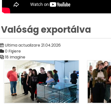
Valóság exportálva
Ultima actualizare 21.04.2026
0 Fişiere
18 Imagine
Galerie media