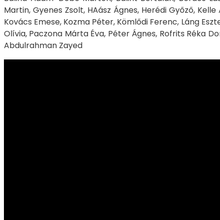
Martin, Gyenes Zsolt, HAász Ágnes, Herédi Győző, Kelle 
Kovács Emese, Kozma Péter, Kömlődi Ferenc, Láng Eszter
Olívia, Paczona Márta Éva, Péter Ágnes, Rofrits Réka Doro
Abdulrahman Zayed