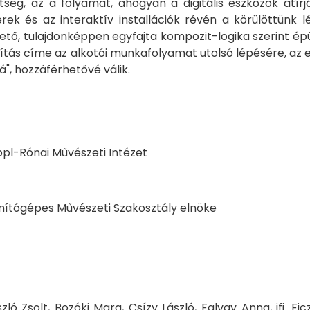
ség, az a folyamat, ahogyan a digitális eszközök átírj
rek és az interaktív installációk révén a körülöttünk 
tő, tulajdonképpen egyfajta kompozit-logika szerint épül
iállítás címe az alkotói munkafolyamat utolsó lépésére, az 
", hozzáférhetővé válik.
ppl-Rónai Művészeti Intézet
mítógépes Művészeti Szakosztály elnöke
ó Zsolt, Bozóki Mara, Csízy László, Falvay Anna, ifj. Fi