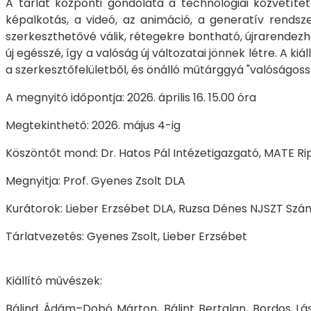
A tárlat központi gondolata a technológiai közvetített
képalkotás, a videó, az animáció, a generatív rendsze
szerkeszthetővé válik, rétegekre bontható, újrarendezhe
új egésszé, így a valóság új változatai jönnek létre. A k
a szerkesztőfelületből, és önálló műtárggyá "valóságossá
A megnyitó időpontja: 2026. április 16. 15.00 óra
Megtekinthető: 2026. május 4-ig
Köszöntőt mond: Dr. Hatos Pál Intézetigazgató, MATE Ri
Megnyitja: Prof. Gyenes Zsolt DLA
Kurátorok: Lieber Erzsébet DLA, Ruzsa Dénes NJSZT Szá
Tárlatvezetés: Gyenes Zsolt, Lieber Erzsébet
Kiállító művészek:
Bálind Ádám–Dobó Márton, Bálint Bertalan, Bordos Lászl