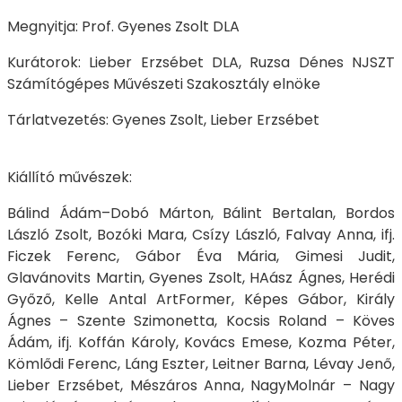
Megnyitja: Prof. Gyenes Zsolt DLA
Kurátorok: Lieber Erzsébet DLA, Ruzsa Dénes NJSZT
Számítógépes Művészeti Szakosztály elnöke
Tárlatvezetés: Gyenes Zsolt, Lieber Erzsébet
Kiállító művészek:
Bálind Ádám–Dobó Márton, Bálint Bertalan, Bordos
László Zsolt, Bozóki Mara, Csízy László, Falvay Anna, ifj.
Ficzek Ferenc, Gábor Éva Mária, Gimesi Judit,
Glavánovits Martin, Gyenes Zsolt, HAász Ágnes, Herédi
Győző, Kelle Antal ArtFormer, Képes Gábor, Király
Ágnes – Szente Szimonetta, Kocsis Roland – Köves
Ádám, ifj. Koffán Károly, Kovács Emese, Kozma Péter,
Kömlődi Ferenc, Láng Eszter, Leitner Barna, Lévay Jenő,
Lieber Erzsébet, Mészáros Anna, NagyMolnár – Nagy