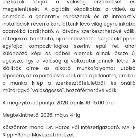
eszközök átírják a valóság érzékelését és
megjelenítését. A digitális képalkotás, a videó, az
animáció, a generatív rendszerek és az interaktív
installációk révén a körülöttünk lévő világ egyre inkább
adatokká fordítható. A látvány szerkeszthetővé válik,
rétegekre bontható, újrarendezhető, tulajdonképpen
egyfajta kompozit-logika szerint épül fel, ahol
különböző képi és időbeli elemek állnak össze új
egésszé, így a valóság új változatai jönnek létre. A
kiállítás címe az alkotói munkafolyamat utolsó
lépésére, az exportálásra utal, arra a pillanatra, amikor
a munka kilép a szerkesztőfelületből, és önálló
műtárggyá "valóságossá", hozzáférhetővé válik.
A megnyitó időpontja: 2026. április 16. 15.00 óra
Megtekinthető: 2026. május 4-ig
Köszöntőt mond: Dr. Hatos Pál Intézetigazgató, MATE
Rippl-Rónai Művészeti Intézet