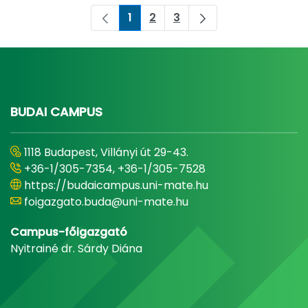
1
2
3
Pagina
Pagina
Pagina
BUDAI CAMPUS
1118 Budapest, Villányi út 29-43.
+36-1/305-7354, +36-1/305-7528
https://budaicampus.uni-mate.hu
foigazgato.buda@uni-mate.hu
Campus-főigazgató
Nyitrainé dr. Sárdy Diána