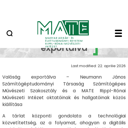
Skip to Main Content
Nyitott nap
Valóság exportálva - 
Valóság
MAGYAR AGRÁR- ÉS
ÉLETTUDOMÁNYI EGYETEM
RIPPL-RÓNAI MŰVÉSZETI
exportálva
INTÉZET
Last modified: 22. aprilie 2026
Valóság exportálva – Neumann János
Számítógéptudományi Társaság Számítógépes
Művészeti Szakosztály és a MATE Rippl-Rónai
Művészeti Intézet oktatóinak és hallgatóinak közös
kiállítása
A tárlat központi gondolata a technológiai
közvetítettség, az a folyamat, ahogyan a digitális