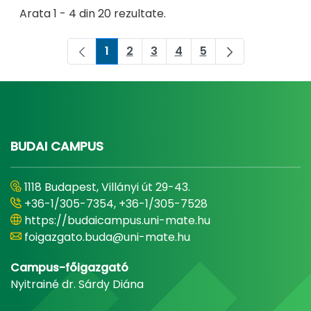
Arata 1 - 4 din 20 rezultate.
1
2
3
4
5
Pagina
Pagina
Pagina
Pagina
Pagina
BUDAI CAMPUS
1118 Budapest, Villányi út 29-43.
+36-1/305-7354, +36-1/305-7528
https://budaicampus.uni-mate.hu
foigazgato.buda@uni-mate.hu
Campus-főigazgató
Nyitrainé dr. Sárdy Diána