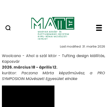
Skip to Main Content
Nyitott nap
Woolcano - Woolcano 
Woolcano
MAGYAR AGRÁR- ÉS
ÉLETTUDOMÁNYI EGYETEM
RIPPL-RÓNAI MŰVÉSZETI
INTÉZET
Last modified: 31. martie 2026
Woolcano - Ahol a szál kitör - Tufting design kiállítás,
Kaposvár
2026. március 18 - április 12.
kurátor:
Paczona Márta képzőművész, a PRO
SYMPOSIOIN Művészeti Egyesület elnöke