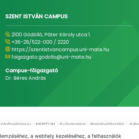
SZENT ISTVÁN CAMPUS
2100 Gödöllő, Páter Károly utca 1.
+36-28/522-000 / 2220
https://szentistvancampus.uni-mate.hu
foigazgato.godollo@uni-mate.hu
Campus-főigazgató
Dr. Béres András
Telefonkönyv
NEPTUN
E-learning
Bejelentkezés
Ada
elemzéséhez, a webhely kezeléséhez, a felhasználók