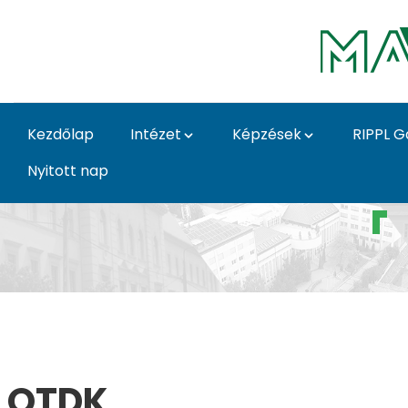
Ugrás a fő tartalomhoz
Kezdőlap
Intézet
Képzések
RIPPL G
Nyitott nap
Szakkollégium - Pályá
OTDK