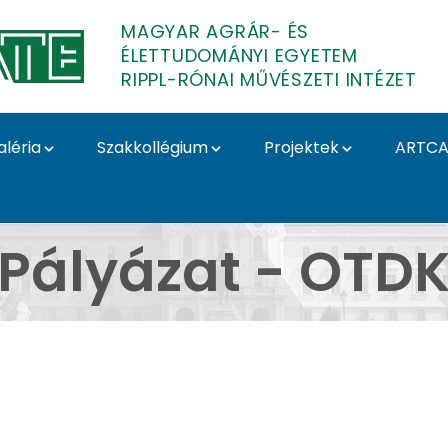
MAGYAR AGRÁR- ÉS
ÉLETTUDOMÁNYI EGYETEM
RIPPL-RÓNAI MŰVÉSZETI INTÉZET
aléria
Szakkollégium
Projektek
ARTCA
zat - OTDK - Szakkollé
Pályázat - OTD