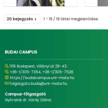
20 bejegyzés
1 - 19 / 19 tétel megjelenítése.
BUDAI CAMPUS
1118 Budapest, Villányi út 29-43.
+36-1/305-7354, +36-1/305-7528
https://budaicampus.uni-mate.hu
foigazgato.buda@uni-mate.hu
Campus-főigazgató
Nyitrainé dr. Sárdy Diána