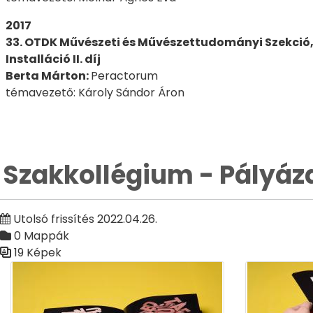
2017
33. OTDK Művészeti és Művészettudományi Szekció,
Installáció II. díj
Berta Márton:
Peractorum
témavezető: Károly Sándor Áron
Szakkollégium - Pályáz
Utolsó frissítés 2022.04.26.
0 Mappák
19 Képek
Médiatár