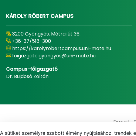
KÁROLY RÓBERT CAMPUS
3200 Gyöngyös, Mátrai út 36.
+36-37/518-300
https://karolyrobertcampus.uni-mate.hu
foigazgato.gyongyos@uni-mate.hu
Campus-főigazgató
Dr. Bujdosó Zoltán
E-mail
A sütiket személyre szabott élmény nyújtásához, trendek 