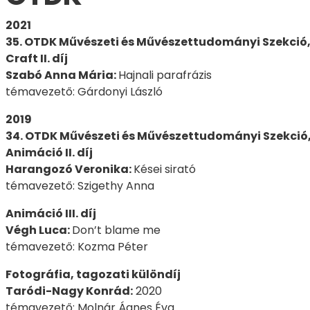
2021
35. OTDK Művészeti és Művészettudományi Szekció
Craft II. díj
Szabó Anna Mária:
Hajnali parafrázis
témavezető: Gárdonyi László
2019
34. OTDK Művészeti és Művészettudományi Szekció,
Animáció II. díj
Harangozó Veronika:
Kései sirató
témavezető: Szigethy Anna
Animáció III. díj
Végh Luca:
Don’t blame me
témavezető: Kozma Péter
Fotográfia, tagozati különdíj
Taródi-Nagy Konrád:
2020
témavezető: Molnár Ágnes Éva