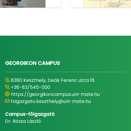
GEORGIKON CAMPUS
8360 Keszthely, Deák Ferenc utca 16.
+36-83/545-000
https://georgikoncampus.uni-mate.hu
foigazgato.keszthely@uni-mate.hu
Campus-főigazgató
Dr. Rózsa László