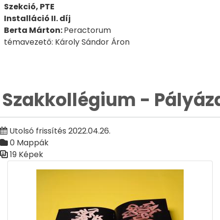
Szekció, PTE
Installáció II. díj
Berta Márton:
Peractorum
témavezető: Károly Sándor Áron
Szakkollégium - Pályáz
Utolsó frissítés 2022.04.26.
0 Mappák
19 Képek
Médiatár