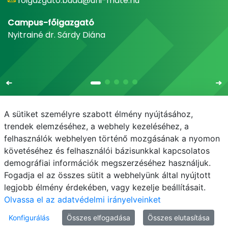
foigazgato.buda@uni-mate.hu
Campus-főigazgató
Nyitrainé dr. Sárdy Diána
A sütiket személyre szabott élmény nyújtásához,
trendek elemzéséhez, a webhely kezeléséhez, a
felhasználók webhelyen történő mozgásának a nyomon
E-mail
Telefonkönyv
NEPTUN
E-learning
követéséhez és felhasználói bázisunkkal kapcsolatos
demográfiai információk megszerzéséhez használjuk.
Bejelentkezés
Adatvédelem
Fogadja el az összes sütit a webhelyünk által nyújtott
legjobb élmény érdekében, vagy kezelje beállításait.
Olvassa el az adatvédelmi irányelveinket
Konfigurálás
Összes elfogadása
Összes elutasítása
© MATE 2021