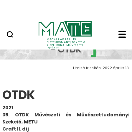
Ugrás a fő tartalomhoz
Nyitott nap
Szakkollégium - Pályá
Pályázat
MAGYAR AGRÁR- ÉS
ÉLETTUDOMÁNYI EGYETEM
RIPPL-RÓNAI MŰVÉSZETI
- OTDK
INTÉZET
Utolsó frissítés: 2022 április 13.
OTDK
2021
35. OTDK Művészeti és Művészettudományi
Szekció, METU
Craft II. díj