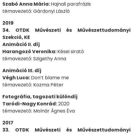
Szabó Anna Mária:
Hajnali parafrázis
témavezető: Gárdonyi László
2019
34. OTDK Művészeti és Művészettudományi
Szekció, KE
Animáció II. díj
Harangozó Veronika:
Kései sirató
témavezető: Szigethy Anna
Animáció III. díj
Végh Luca:
Don’t blame me
témavezető: Kozma Péter
Fotográfia, tagozati különdíj
Taródi-Nagy Konrád:
2020
témavezető: Molnár Ágnes Éva
2017
33. OTDK Művészeti és Művészettudományi