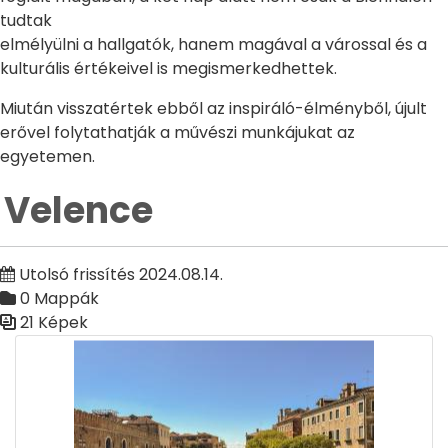
tudtak
elmélyülni a hallgatók, hanem magával a várossal és a
kulturális értékeivel is megismerkedhettek.
Miután visszatértek ebből az inspiráló-élményből, újult
erővel folytathatják a művészi munkájukat az
egyetemen.
Velence
Utolsó frissítés 2024.08.14.
0 Mappák
21 Képek
Médiatár