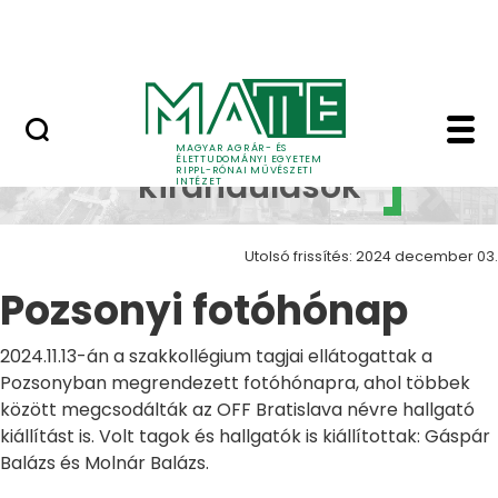
Ugrás a fő tartalomhoz
Nyitott nap
Pozsonyi fotóhónap Z
Szakmai
MAGYAR AGRÁR- ÉS
ÉLETTUDOMÁNYI EGYETEM
RIPPL-RÓNAI MŰVÉSZETI
kirándulások
INTÉZET
Utolsó frissítés: 2024 december 03.
Pozsonyi fotóhónap
2024.11.13-án a szakkollégium tagjai ellátogattak a
Pozsonyban megrendezett fotóhónapra, ahol többek
között megcsodálták az OFF Bratislava névre hallgató
kiállítást is. Volt tagok és hallgatók is kiállítottak: Gáspár
Balázs és Molnár Balázs.