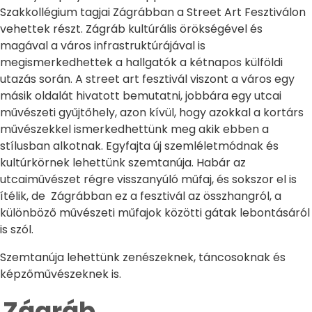
Szakkollégium tagjai Zágrábban a Street Art Fesztiválon
vehettek részt. Zágráb kultúrális örökségével és
magával a város infrastruktúrájával is
megismerkedhettek a hallgatók a kétnapos külföldi
utazás során. A street art fesztivál viszont a város egy
másik oldalát hivatott bemutatni, jobbára egy utcai
művészeti gyűjtőhely, azon kívül, hogy azokkal a kortárs
művészekkel ismerkedhettünk meg akik ebben a
stílusban alkotnak. Egyfajta új szemléletmódnak és
kultúrkörnek lehettünk szemtanúja. Habár az
utcaiművészet régre visszanyúló műfaj, és sokszor el is
ítélik, de Zágrábban ez a fesztivál az összhangról, a
különböző művészeti műfajok közötti gátak lebontásáról
is szól.
Szemtanúja lehettünk zenészeknek, táncosoknak és
képzőművészeknek is.
Zágráb