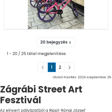
20 bejegyzés
1 - 20 / 25 tétel megjelenítése.
1
2
Oldal
Oldal
Utolsó frissítés: 2024 szeptember 25.
Zágrábi Street Art
Fesztivál
Az elnyert pályázatból a Rippl-Rónai József