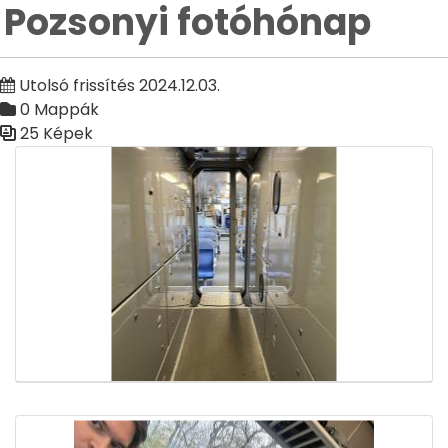
Pozsonyi fotóhónap
Utolsó frissítés 2024.12.03.
0 Mappák
25 Képek
Médiatár