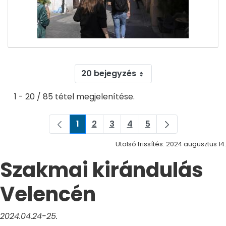
20 bejegyzés
1 - 20 / 85 tétel megjelenítése.
1
2
3
4
5
Oldal
Oldal
Oldal
Oldal
Oldal
Utolsó frissítés: 2024 augusztus 14.
Szakmai kirándulás
Velencén
2024.04.24-25.