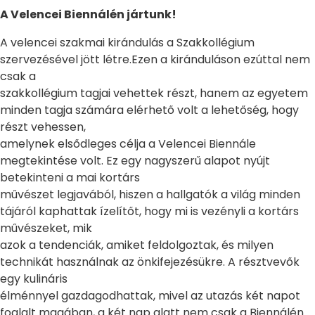
A Velencei Biennálén jártunk!
A velencei szakmai kirándulás a Szakkollégium
szervezésével jött létre.Ezen a kiránduláson ezúttal nem
csak a
szakkollégium tagjai vehettek részt, hanem az egyetem
minden tagja számára elérhető volt a lehetőség, hogy
részt vehessen,
amelynek elsődleges célja a Velencei Biennále
megtekintése volt. Ez egy nagyszerű alapot nyújt
betekinteni a mai kortárs
művészet legjavából, hiszen a hallgatók a világ minden
tájáról kaphattak ízelítőt, hogy mi is vezényli a kortárs
művészeket, mik
azok a tendenciák, amiket feldolgoztak, és milyen
technikát használnak az önkifejezésükre. A résztvevők
egy kulináris
élménnyel gazdagodhattak, mivel az utazás két napot
foglalt magában, a két nap alatt nem csak a Biennálén