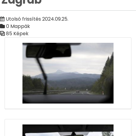
Utolsó frissítés 2024.09.25.
0 Mappák
85 Képek
Médiatár