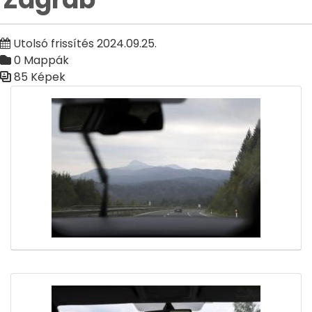
Utolsó frissítés 2024.09.25.
0 Mappák
85 Képek
Médiatár