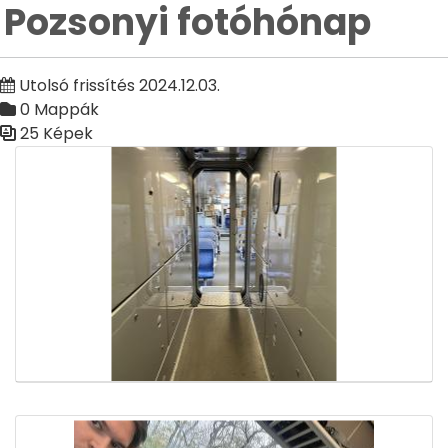
Pozsonyi fotóhónap
Utolsó frissítés 2024.12.03.
0 Mappák
25 Képek
Médiatár