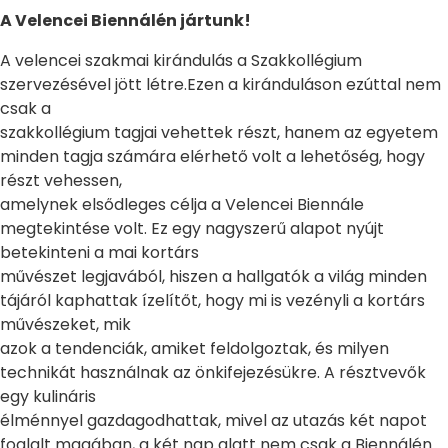
A Velencei Biennálén jártunk!
A velencei szakmai kirándulás a Szakkollégium
szervezésével jött létre.Ezen a kiránduláson ezúttal nem
csak a
szakkollégium tagjai vehettek részt, hanem az egyetem
minden tagja számára elérhető volt a lehetőség, hogy
részt vehessen,
amelynek elsődleges célja a Velencei Biennále
megtekintése volt. Ez egy nagyszerű alapot nyújt
betekinteni a mai kortárs
művészet legjavából, hiszen a hallgatók a világ minden
tájáról kaphattak ízelítőt, hogy mi is vezényli a kortárs
művészeket, mik
azok a tendenciák, amiket feldolgoztak, és milyen
technikát használnak az önkifejezésükre. A résztvevők
egy kulináris
élménnyel gazdagodhattak, mivel az utazás két napot
foglalt magában, a két nap alatt nem csak a Biennálén