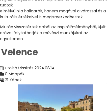
tudtak
elmélyülni a hallgatók, hanem magával a várossal és a
kulturális értékeivel is megismerkedhettek.
Miután visszatértek ebből az inspiráló-élményből, újult
erővel folytathatják a művészi munkájukat az
egyetemen.
Velence
Utolsó frissítés 2024.08.14.
0 Mappák
21 Képek
Médiatár