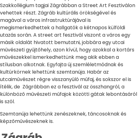
Szakkollégium tagjai Zágrábban a Street Art Fesztiválon
vehettek részt. Zágráb kultúrális örökségével és
magával a város infrastruktúrájával is
megismerkedhettek a hallgatók a kétnapos külföldi
utazás során. A street art fesztivál viszont a város egy
másik oldalát hivatott bemutatni, jobbára egy utcai
művészeti gyűjtőhely, azon kívül, hogy azokkal a kortárs
művészekkel ismerkedhettünk meg akik ebben a
stílusban alkotnak. Egyfajta új szemléletmódnak és
kultúrkörnek lehettünk szemtanúja. Habár az
utcaiművészet régre visszanyúló műfaj, és sokszor el is
ítélik, de Zágrábban ez a fesztivál az összhangról, a
különböző művészeti műfajok közötti gátak lebontásáról
is szól.
Szemtanúja lehettünk zenészeknek, táncosoknak és
képzőművészeknek is.
Zágráb