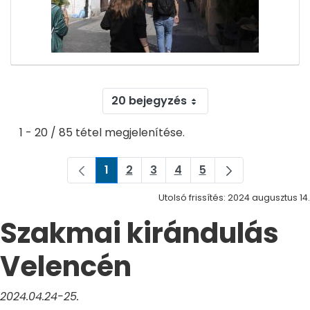
20 bejegyzés
1 - 20 / 85 tétel megjelenítése.
1
2
3
4
5
Oldal
Oldal
Oldal
Oldal
Oldal
Utolsó frissítés: 2024 augusztus 14.
Szakmai kirándulás
Velencén
2024.04.24-25.