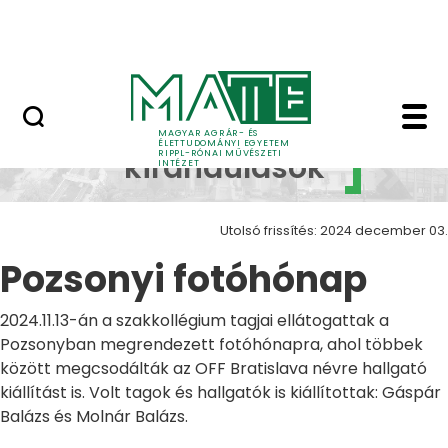
Ugrás a fő tartalomhoz
Nyitott nap
Pozsonyi fotóhónap Z
Szakmai
MAGYAR AGRÁR- ÉS
ÉLETTUDOMÁNYI EGYETEM
RIPPL-RÓNAI MŰVÉSZETI
kirándulások
INTÉZET
Utolsó frissítés: 2024 december 03.
Pozsonyi fotóhónap
2024.11.13-án a szakkollégium tagjai ellátogattak a
Pozsonyban megrendezett fotóhónapra, ahol többek
között megcsodálták az OFF Bratislava névre hallgató
kiállítást is. Volt tagok és hallgatók is kiállítottak: Gáspár
Balázs és Molnár Balázs.