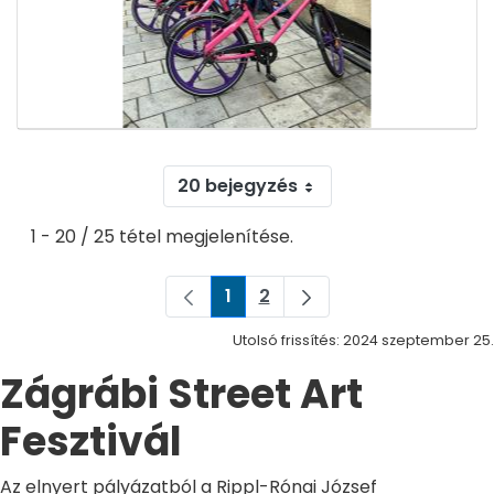
20 bejegyzés
1 - 20 / 25 tétel megjelenítése.
1
2
Oldal
Oldal
Utolsó frissítés: 2024 szeptember 25.
Zágrábi Street Art
Fesztivál
Az elnyert pályázatból a Rippl-Rónai József