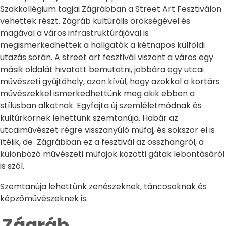
Szakkollégium tagjai Zágrábban a Street Art Fesztiválon
vehettek részt. Zágráb kultúrális örökségével és
magával a város infrastruktúrájával is
megismerkedhettek a hallgatók a kétnapos külföldi
utazás során. A street art fesztivál viszont a város egy
másik oldalát hivatott bemutatni, jobbára egy utcai
művészeti gyűjtőhely, azon kívül, hogy azokkal a kortárs
művészekkel ismerkedhettünk meg akik ebben a
stílusban alkotnak. Egyfajta új szemléletmódnak és
kultúrkörnek lehettünk szemtanúja. Habár az
utcaiművészet régre visszanyúló műfaj, és sokszor el is
ítélik, de Zágrábban ez a fesztivál az összhangról, a
különböző művészeti műfajok közötti gátak lebontásáról
is szól.
Szemtanúja lehettünk zenészeknek, táncosoknak és
képzőművészeknek is.
Zágráb