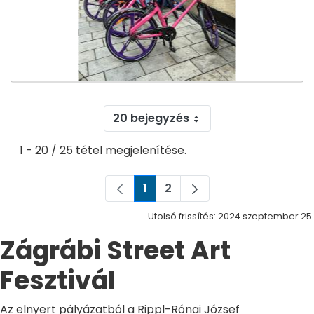
20 bejegyzés
1 - 20 / 25 tétel megjelenítése.
1
2
Oldal
Oldal
Utolsó frissítés: 2024 szeptember 25.
Zágrábi Street Art
Fesztivál
Az elnyert pályázatból a Rippl-Rónai József