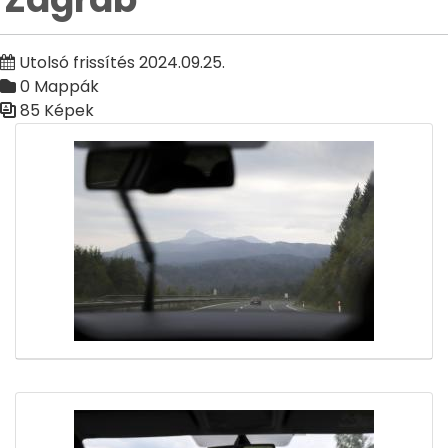
Utolsó frissítés 2024.09.25.
0 Mappák
85 Képek
Médiatár