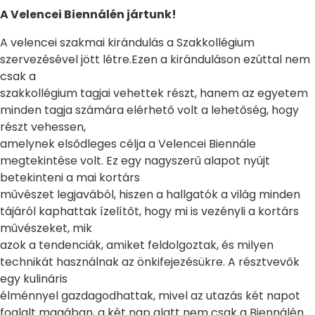
A Velencei Biennálén jártunk!
A velencei szakmai kirándulás a Szakkollégium
szervezésével jött létre.Ezen a kiránduláson ezúttal nem
csak a
szakkollégium tagjai vehettek részt, hanem az egyetem
minden tagja számára elérhető volt a lehetőség, hogy
részt vehessen,
amelynek elsődleges célja a Velencei Biennále
megtekintése volt. Ez egy nagyszerű alapot nyújt
betekinteni a mai kortárs
művészet legjavából, hiszen a hallgatók a világ minden
tájáról kaphattak ízelítőt, hogy mi is vezényli a kortárs
művészeket, mik
azok a tendenciák, amiket feldolgoztak, és milyen
technikát használnak az önkifejezésükre. A résztvevők
egy kulináris
élménnyel gazdagodhattak, mivel az utazás két napot
foglalt magában, a két nap alatt nem csak a Biennálén