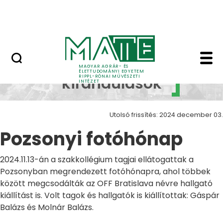
Ugrás a fő tartalomhoz
Nyitott nap
Pozsonyi fotóhónap Z
Szakmai
MAGYAR AGRÁR- ÉS
ÉLETTUDOMÁNYI EGYETEM
RIPPL-RÓNAI MŰVÉSZETI
kirándulások
INTÉZET
Utolsó frissítés: 2024 december 03.
Pozsonyi fotóhónap
2024.11.13-án a szakkollégium tagjai ellátogattak a
Pozsonyban megrendezett fotóhónapra, ahol többek
között megcsodálták az OFF Bratislava névre hallgató
kiállítást is. Volt tagok és hallgatók is kiállítottak: Gáspár
Balázs és Molnár Balázs.