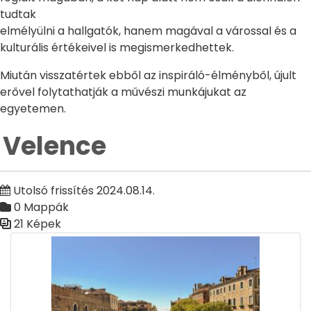
tudtak
elmélyülni a hallgatók, hanem magával a várossal és a
kulturális értékeivel is megismerkedhettek.
Miután visszatértek ebből az inspiráló-élményből, újult
erővel folytathatják a művészi munkájukat az
egyetemen.
Velence
Utolsó frissítés 2024.08.14.
0 Mappák
21 Képek
Médiatár