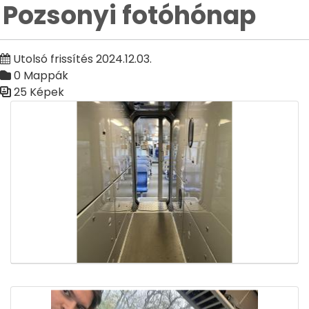
Pozsonyi fotóhónap
Utolsó frissítés 2024.12.03.
0 Mappák
25 Képek
Médiatár