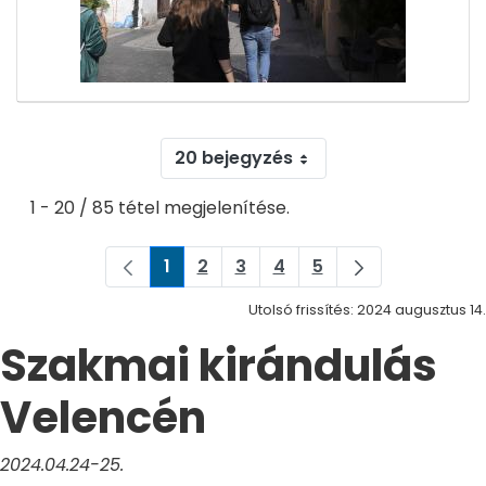
20 bejegyzés
1 - 20 / 85 tétel megjelenítése.
1
2
3
4
5
Oldal
Oldal
Oldal
Oldal
Oldal
Utolsó frissítés: 2024 augusztus 14.
Szakmai kirándulás
Velencén
2024.04.24-25.