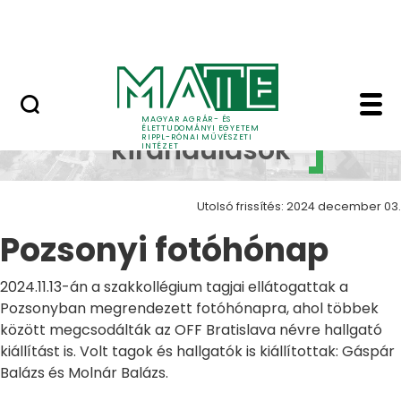
Ugrás a fő tartalomhoz
Nyitott nap
Pozsonyi fotóhónap Z
Szakmai
MAGYAR AGRÁR- ÉS
ÉLETTUDOMÁNYI EGYETEM
RIPPL-RÓNAI MŰVÉSZETI
kirándulások
INTÉZET
Utolsó frissítés: 2024 december 03.
Pozsonyi fotóhónap
2024.11.13-án a szakkollégium tagjai ellátogattak a
Pozsonyban megrendezett fotóhónapra, ahol többek
között megcsodálták az OFF Bratislava névre hallgató
kiállítást is. Volt tagok és hallgatók is kiállítottak: Gáspár
Balázs és Molnár Balázs.