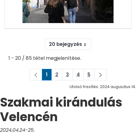
20 bejegyzés
1 - 20 / 85 tétel megjelenítése.
1
2
3
4
5
Oldal
Oldal
Oldal
Oldal
Oldal
Utolsó frissítés: 2024 augusztus 14.
Szakmai kirándulás
Velencén
2024.04.24-25.