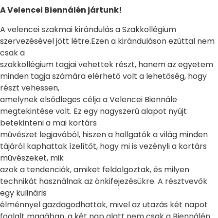
A Velencei Biennálén jártunk!
A velencei szakmai kirándulás a Szakkollégium
szervezésével jött létre.Ezen a kiránduláson ezúttal nem
csak a
szakkollégium tagjai vehettek részt, hanem az egyetem
minden tagja számára elérhető volt a lehetőség, hogy
részt vehessen,
amelynek elsődleges célja a Velencei Biennále
megtekintése volt. Ez egy nagyszerű alapot nyújt
betekinteni a mai kortárs
művészet legjavából, hiszen a hallgatók a világ minden
tájáról kaphattak ízelítőt, hogy mi is vezényli a kortárs
művészeket, mik
azok a tendenciák, amiket feldolgoztak, és milyen
technikát használnak az önkifejezésükre. A résztvevők
egy kulináris
élménnyel gazdagodhattak, mivel az utazás két napot
foglalt magában, a két nap alatt nem csak a Biennálén