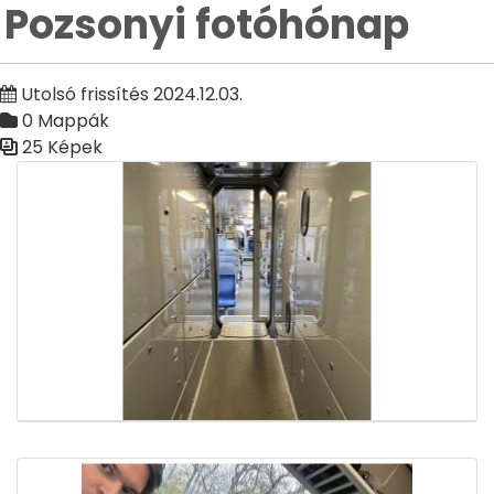
Pozsonyi fotóhónap
Utolsó frissítés 2024.12.03.
0 Mappák
25 Képek
Médiatár