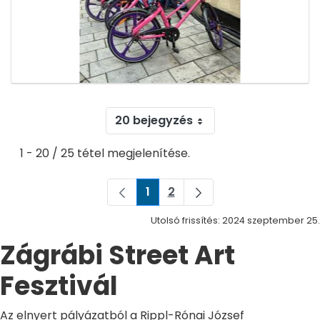
20 bejegyzés
1 - 20 / 25 tétel megjelenítése.
1
2
Oldal
Oldal
Utolsó frissítés: 2024 szeptember 25.
Zágrábi Street Art
Fesztivál
Az elnyert pályázatból a Rippl-Rónai József