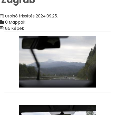
Utolsó frissítés 2024.09.25.
0 Mappák
85 Képek
Médiatár