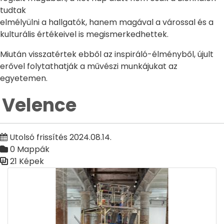
tudtak
elmélyülni a hallgatók, hanem magával a várossal és a
kulturális értékeivel is megismerkedhettek.
Miután visszatértek ebből az inspiráló-élményből, újult
erővel folytathatják a művészi munkájukat az
egyetemen.
Velence
Utolsó frissítés 2024.08.14.
0 Mappák
21 Képek
Médiatár