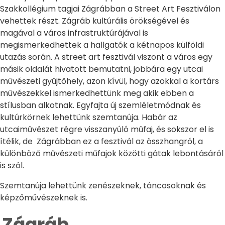
Szakkollégium tagjai Zágrábban a Street Art Fesztiválon
vehettek részt. Zágráb kultúrális örökségével és
magával a város infrastruktúrájával is
megismerkedhettek a hallgatók a kétnapos külföldi
utazás során. A street art fesztivál viszont a város egy
másik oldalát hivatott bemutatni, jobbára egy utcai
művészeti gyűjtőhely, azon kívül, hogy azokkal a kortárs
művészekkel ismerkedhettünk meg akik ebben a
stílusban alkotnak. Egyfajta új szemléletmódnak és
kultúrkörnek lehettünk szemtanúja. Habár az
utcaiművészet régre visszanyúló műfaj, és sokszor el is
ítélik, de Zágrábban ez a fesztivál az összhangról, a
különböző művészeti műfajok közötti gátak lebontásáról
is szól.
Szemtanúja lehettünk zenészeknek, táncosoknak és
képzőművészeknek is.
Zágráb