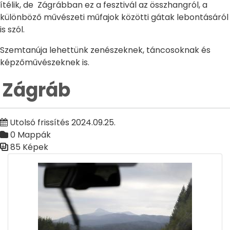
ítélik, de Zágrábban ez a fesztivál az összhangról, a
különböző művészeti műfajok közötti gátak lebontásáról
is szól.
Szemtanúja lehettünk zenészeknek, táncosoknak és
képzőművészeknek is.
Zágráb
Utolsó frissítés 2024.09.25.
0 Mappák
85 Képek
Médiatár