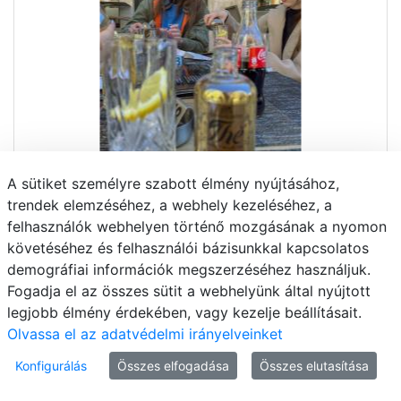
A sütiket személyre szabott élmény nyújtásához,
trendek elemzéséhez, a webhely kezeléséhez, a
felhasználók webhelyen történő mozgásának a nyomon
követéséhez és felhasználói bázisunkkal kapcsolatos
demográfiai információk megszerzéséhez használjuk.
Fogadja el az összes sütit a webhelyünk által nyújtott
legjobb élmény érdekében, vagy kezelje beállításait.
Olvassa el az adatvédelmi irányelveinket
Konfigurálás
Összes elfogadása
Összes elutasítása