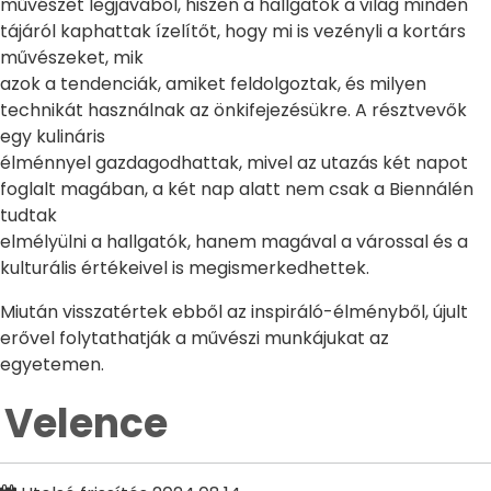
művészet legjavából, hiszen a hallgatók a világ minden
tájáról kaphattak ízelítőt, hogy mi is vezényli a kortárs
művészeket, mik
azok a tendenciák, amiket feldolgoztak, és milyen
technikát használnak az önkifejezésükre. A résztvevők
egy kulináris
élménnyel gazdagodhattak, mivel az utazás két napot
foglalt magában, a két nap alatt nem csak a Biennálén
tudtak
elmélyülni a hallgatók, hanem magával a várossal és a
kulturális értékeivel is megismerkedhettek.
Miután visszatértek ebből az inspiráló-élményből, újult
erővel folytathatják a művészi munkájukat az
egyetemen.
Velence