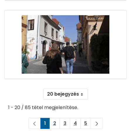
20 bejegyzés
1 - 20 / 85 tétel megjelenítése.
1
2
3
4
5
Oldal
Oldal
Oldal
Oldal
Oldal