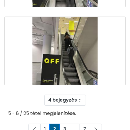
4 bejegyzés
5 - 8 / 25 tétel megjelenítése.
1
2
3
...
7