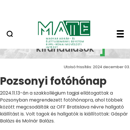
Ugrás a fő tartalomhoz
Nyitott nap
Pozsonyi fotóhónap Z
Szakmai
MAGYAR AGRÁR- ÉS
ÉLETTUDOMÁNYI EGYETEM
RIPPL-RÓNAI MŰVÉSZETI
kirándulások
INTÉZET
Utolsó frissítés: 2024 december 03.
Pozsonyi fotóhónap
2024.11.13-án a szakkollégium tagjai ellátogattak a
Pozsonyban megrendezett fotóhónapra, ahol többek
között megcsodálták az OFF Bratislava névre hallgató
kiállítást is. Volt tagok és hallgatók is kiállítottak: Gáspár
Balázs és Molnár Balázs.