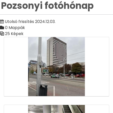
Pozsonyi fotóhónap
Utolsó frissítés 2024.12.03.
0 Mappák
25 Képek
Médiatár