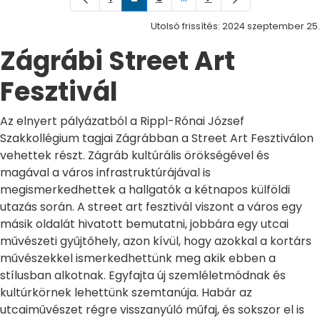
Oldal
Oldal
Oldal
Köztes oldalak Navigáljon
Oldal
Utolsó frissítés: 2024 szeptember 25.
Zágrábi Street Art
Fesztivál
Az elnyert pályázatból a Rippl-Rónai József
Szakkollégium tagjai Zágrábban a Street Art Fesztiválon
vehettek részt. Zágráb kultúrális örökségével és
magával a város infrastruktúrájával is
megismerkedhettek a hallgatók a kétnapos külföldi
utazás során. A street art fesztivál viszont a város egy
másik oldalát hivatott bemutatni, jobbára egy utcai
művészeti gyűjtőhely, azon kívül, hogy azokkal a kortárs
művészekkel ismerkedhettünk meg akik ebben a
stílusban alkotnak. Egyfajta új szemléletmódnak és
kultúrkörnek lehettünk szemtanúja. Habár az
utcaiművészet régre visszanyúló műfaj, és sokszor el is