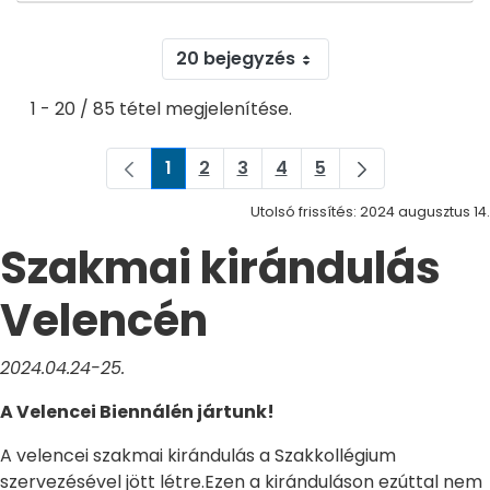
20 bejegyzés
1 - 20 / 85 tétel megjelenítése.
1
2
3
4
5
Oldal
Oldal
Oldal
Oldal
Oldal
Utolsó frissítés: 2024 augusztus 14.
Szakmai kirándulás
Velencén
2024.04.24-25.
A Velencei Biennálén jártunk!
A velencei szakmai kirándulás a Szakkollégium
szervezésével jött létre.Ezen a kiránduláson ezúttal nem