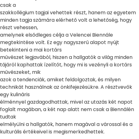
csak a
szakkollégium tagjai vehettek részt, hanem az egyetem
minden tagja számára elérhető volt a lehetőség, hogy
részt vehessen,
amelynek elsődleges célja a Velencei Biennále
megtekintése volt. Ez egy nagyszerű alapot nyújt
betekinteni a mai kortárs
művészet legjavából, hiszen a hallgatók a világ minden
tájáról kaphattak ízelítőt, hogy mi is vezényli a kortárs
művészeket, mik
azok a tendenciák, amiket feldolgoztak, és milyen
technikát használnak az önkifejezésükre. A résztvevők
egy kulináris
élménnyel gazdagodhattak, mivel az utazás két napot
foglalt magában, a két nap alatt nem csak a Biennálén
tudtak
elmélyülni a hallgatók, hanem magával a várossal és a
kulturális értékeivel is megismerkedhettek.