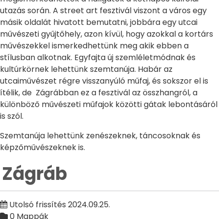
utazás során. A street art fesztivál viszont a város egy
másik oldalát hivatott bemutatni, jobbára egy utcai
művészeti gyűjtőhely, azon kívül, hogy azokkal a kortárs
művészekkel ismerkedhettünk meg akik ebben a
stílusban alkotnak. Egyfajta új szemléletmódnak és
kultúrkörnek lehettünk szemtanúja. Habár az
utcaiművészet régre visszanyúló műfaj, és sokszor el is
ítélik, de Zágrábban ez a fesztivál az összhangról, a
különböző művészeti műfajok közötti gátak lebontásáról
is szól.
Szemtanúja lehettünk zenészeknek, táncosoknak és
képzőművészeknek is.
Zágráb
Utolsó frissítés 2024.09.25.
0 Mappák