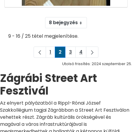
8 bejegyzés
9 - 16 / 25 tétel megjelenítése.
1
2
3
4
Oldal
Oldal
Oldal
Oldal
Utolsó frissítés: 2024 szeptember 25.
Zágrábi Street Art
Fesztivál
Az elnyert pályázatból a Rippl-Rónai József
Szakkollégium tagjai Zágrábban a Street Art Fesztiválon
vehettek részt. Zágráb kultúrális örökségével és
magával a város infrastruktúrájával is
megismerkedhettek a hallgatók a kétnapos külföldi