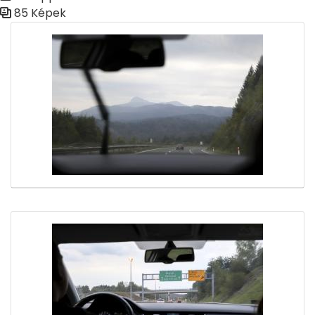
85 Képek
Médiatár