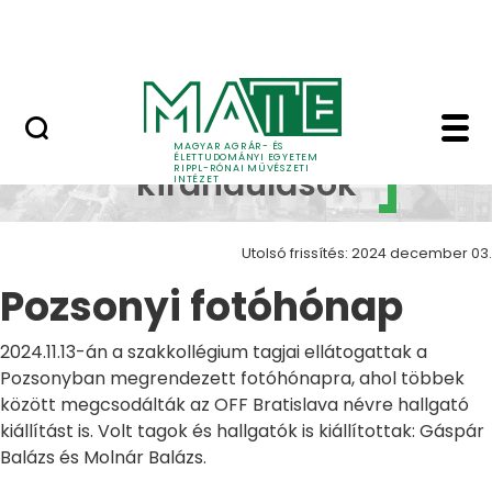
Ugrás a fő tartalomhoz
Nyitott nap
Pozsonyi fotóhónap Z
Szakmai
MAGYAR AGRÁR- ÉS
ÉLETTUDOMÁNYI EGYETEM
RIPPL-RÓNAI MŰVÉSZETI
kirándulások
INTÉZET
Utolsó frissítés: 2024 december 03.
Pozsonyi fotóhónap
2024.11.13-án a szakkollégium tagjai ellátogattak a
Pozsonyban megrendezett fotóhónapra, ahol többek
között megcsodálták az OFF Bratislava névre hallgató
kiállítást is. Volt tagok és hallgatók is kiállítottak: Gáspár
Balázs és Molnár Balázs.