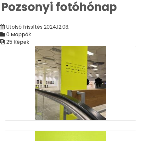
Pozsonyi fotóhónap
Utolsó frissítés 2024.12.03.
0 Mappák
25 Képek
Médiatár