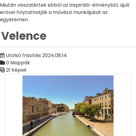
Miután visszatértek ebből az inspiráló-élményből, újult
erővel folytathatják a művészi munkájukat az
egyetemen.
Velence
Utolsó frissítés 2024.08.14.
0 Mappák
21 Képek
Médiatár