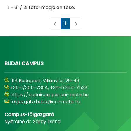
1 - 31 / 31 tétel megjelenítése.
1
Oldal
BUDAI CAMPUS
1118 Budapest, Villányi út 29-43.
+36-1/305-7354, +36-1/305-7528
https://budaicampus.uni-mate.hu
foigazgato.buda@uni-mate.hu
Campus-főigazgató
Nyitrainé dr. Sárdy Diána