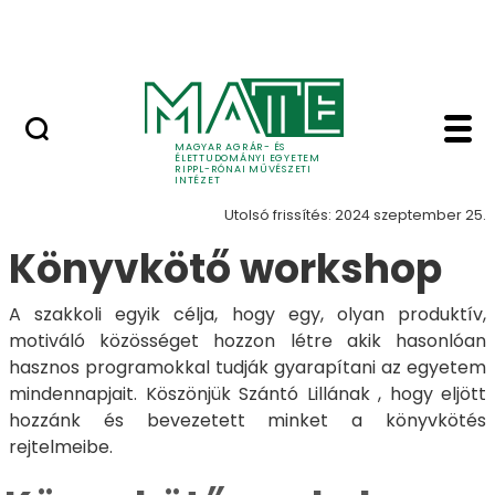
Ugrás a fő tartalomhoz
Nyitott nap
Könyvkötő workshop -
Workshopok
MAGYAR AGRÁR- ÉS
ÉLETTUDOMÁNYI EGYETEM
RIPPL-RÓNAI MŰVÉSZETI
INTÉZET
Utolsó frissítés: 2024 szeptember 25.
Könyvkötő workshop
A szakkoli egyik célja, hogy egy, olyan produktív,
motiváló közösséget hozzon létre akik hasonlóan
hasznos programokkal tudják gyarapítani az egyetem
mindennapjait. Köszönjük Szántó Lillának , hogy eljött
hozzánk és bevezetett minket a könyvkötés
rejtelmeibe.