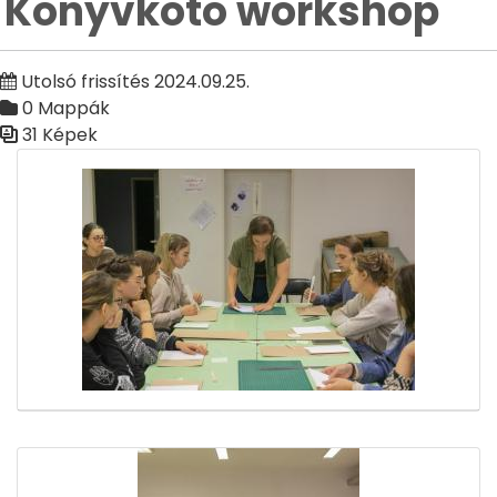
Könyvkötő workshop
Utolsó frissítés 2024.09.25.
0 Mappák
31 Képek
Médiatár