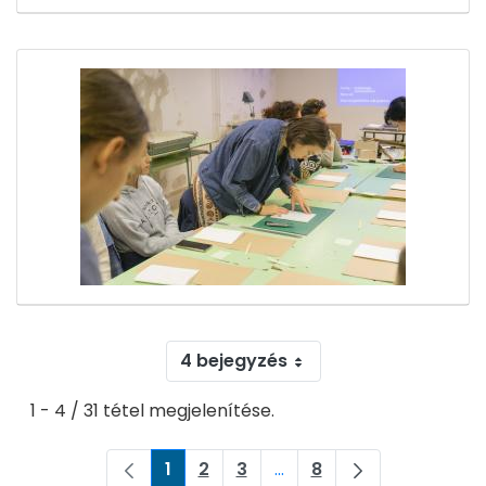
4 bejegyzés
1 - 4 / 31 tétel megjelenítése.
1
2
3
...
8
Oldal
Oldal
Oldal
Köztes oldalak Navigáljon
Oldal