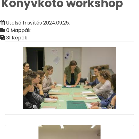
Könyvkötő workshop
Utolsó frissítés 2024.09.25.
0 Mappák
31 Képek
Médiatár