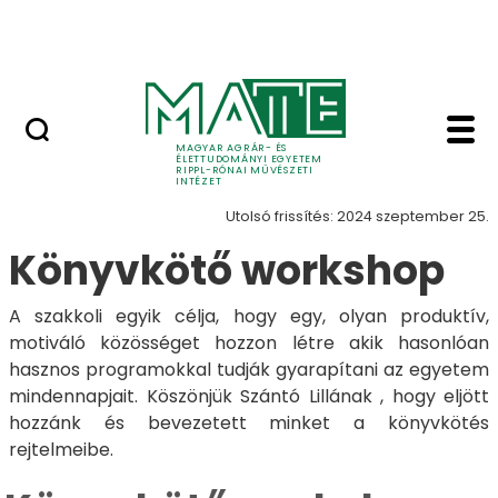
Ugrás a fő tartalomhoz
Nyitott nap
Könyvkötő workshop -
Workshopok
MAGYAR AGRÁR- ÉS
ÉLETTUDOMÁNYI EGYETEM
RIPPL-RÓNAI MŰVÉSZETI
INTÉZET
Utolsó frissítés: 2024 szeptember 25.
Könyvkötő workshop
A szakkoli egyik célja, hogy egy, olyan produktív,
motiváló közösséget hozzon létre akik hasonlóan
hasznos programokkal tudják gyarapítani az egyetem
mindennapjait. Köszönjük Szántó Lillának , hogy eljött
hozzánk és bevezetett minket a könyvkötés
rejtelmeibe.