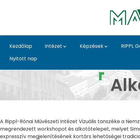
Ugrás a fő tartalomhoz
Kezdőlap
Intézet
Képzések
RIPPL G
Nyitott nap
Alkotások kiterjesztés
Alk
A Rippl-Rónai Művészeti Intézet Vizuális tanszéke a N
megrendezett workshopot és alkotótelepet, melyet Simo
expresszív megjelenítésének kortárs lehetőségei tradici