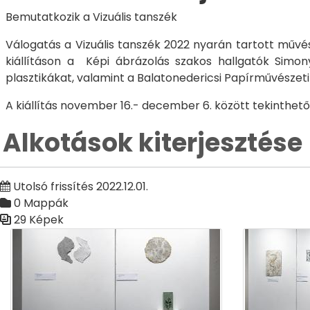
Bemutatkozik a Vizuális tanszék
Válogatás a Vizuális tanszék 2022 nyarán tartott művés
kiállításon a Képi ábrázolás szakos hallgatók Simo
plasztikákat, valamint a Balatonedericsi Papírművésze
A kiállítás november 16.- december 6. között tekinthet
Alkotások kiterjesztése
Utolsó frissítés 2022.12.01.
0 Mappák
29 Képek
Médiatár