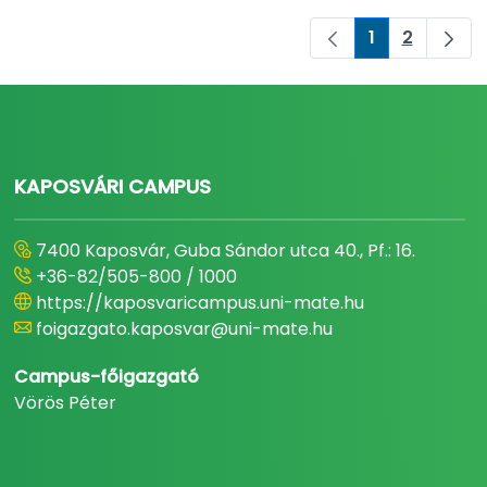
1
2
Oldal
Oldal
KAPOSVÁRI CAMPUS
7400 Kaposvár, Guba Sándor utca 40., Pf.: 16.
+36-82/505-800 / 1000
https://kaposvaricampus.uni-mate.hu
foigazgato.kaposvar@uni-mate.hu
Campus-főigazgató
Vörös Péter