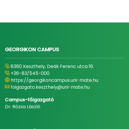
GEORGIKON CAMPUS
8360 Keszthely, Deák Ferenc utca 16.
+36-83/545-000
https://georgikoncampus.uni-mate.hu
foigazgato.keszthely@uni-mate.hu
Campus-főigazgató
Dr. Rózsa László