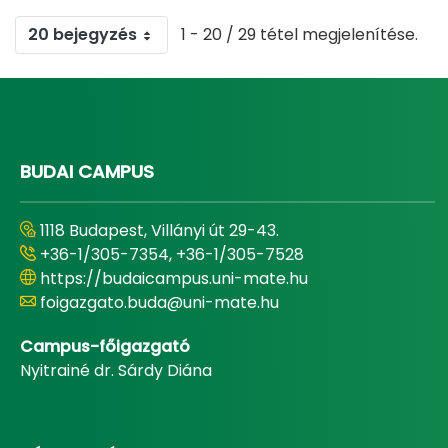
20 bejegyzés
1 - 20 / 29 tétel megjelenítése.
BUDAI CAMPUS
1118 Budapest, Villányi út 29-43.
+36-1/305-7354, +36-1/305-7528
https://budaicampus.uni-mate.hu
foigazgato.buda@uni-mate.hu
Campus-főigazgató
Nyitrainé dr. Sárdy Diána