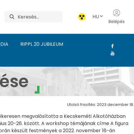
HU
Belépés
DIA
RIPPL 20 JUBILEUM
sok kiterjesztése - Alk
tése
Utolsó frissítés: 2023 december 18.
 sikeresen megvalósította a Kecskeméti Alkotóházban
us 20-26. között. A workshop témájának címe A figura
 során készült festmények a 2022. november 16-án