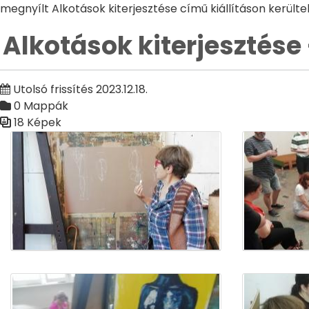
megnyílt Alkotások kiterjesztése című kiállításon került
Alkotások kiterjesztése 
Utolsó frissítés 2023.12.18.
0 Mappák
18 Képek
Médiatár