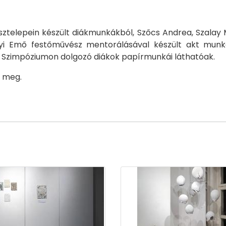
ztelepein készült diákmunkákból, Szőcs Andrea, Szalay 
nyi Emő festőművész mentorálásával készült akt mun
ti Szimpóziumon dolgozó diákok papírmunkái láthatóak.
ő meg.