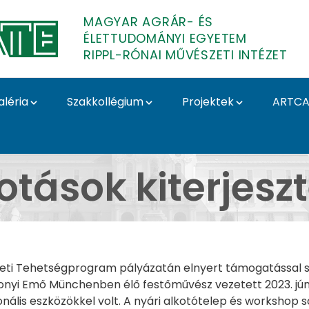
MAGYAR AGRÁR- ÉS
ÉLETTUDOMÁNYI EGYETEM
RIPPL-RÓNAI MŰVÉSZETI INTÉZET
aléria
Szakkollégium
Projektek
ARTCA
e - alkotótelep Alkotá
otások kiterjesz
emzeti Tehetségprogram pályázatán elnyert támogatással
nyi Emő Münchenben élő festőművész vezetett 2023. júni
onális eszközökkel volt. A nyári alkotótelep és workshop