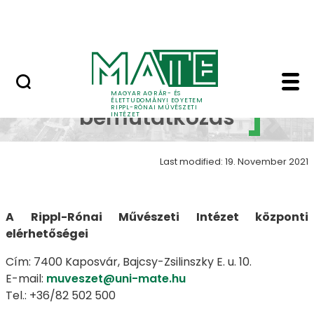
Skip to Main Content
Nyitott nap
Intézeti bemutatkozás
Intézeti
MAGYAR AGRÁR- ÉS
ÉLETTUDOMÁNYI EGYETEM
RIPPL-RÓNAI MŰVÉSZETI
bemutatkozás
INTÉZET
Last modified: 19. November 2021
A Rippl-Rónai Művészeti Intézet központi
elérhetőségei
Cím: 7400 Kaposvár, Bajcsy-Zsilinszky E. u. 10.
E-mail:
muveszet@uni-mate.hu
Tel.: +36/82 502 500