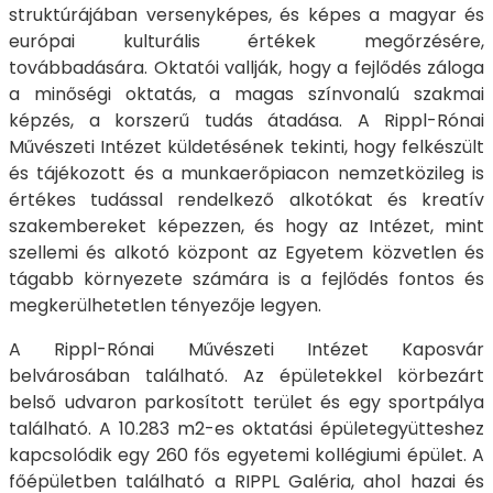
struktúrájában versenyképes, és képes a magyar és
európai kulturális értékek megőrzésére,
továbbadására. Oktatói vallják, hogy a fejlődés záloga
a minőségi oktatás, a magas színvonalú szakmai
képzés, a korszerű tudás átadása. A Rippl-Rónai
Művészeti Intézet küldetésének tekinti, hogy felkészült
és tájékozott és a munkaerőpiacon nemzetközileg is
értékes tudással rendelkező alkotókat és kreatív
szakembereket képezzen, és hogy az Intézet, mint
szellemi és alkotó központ az Egyetem közvetlen és
tágabb környezete számára is a fejlődés fontos és
megkerülhetetlen tényezője legyen.
A Rippl-Rónai Művészeti Intézet Kaposvár
belvárosában található. Az épületekkel körbezárt
belső udvaron parkosított terület és egy sportpálya
található. A 10.283 m2-es oktatási épületegyütteshez
kapcsolódik egy 260 fős egyetemi kollégiumi épület. A
főépületben található a RIPPL Galéria, ahol hazai és