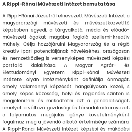
A Rippl-Rónai Művészeti Intézet bemutatása
A Rippl-Rónai Józsefről elnevezett Művészeti Intézet a
magyarországi művészeti és művészetközvetítő
képzésben egyedi, a tárgyalkotó, média és előadó-
művészeti ágakat magába foglaló szellemi-kreatív
műhely. Célja hozzájárulni Magyarország és a régió
kreatív ipari potenciáljának növeléséhez, országosan
és nemzetközileg is versenyképes művészeti képzési
portfolió kialakítása. A Magyar Agrár- és
Élettudományi Egyetem Rippl-Rónai Művészeti
Intézete olyan intézményként definiálja önmagát,
amely valamennyi képzését hangsúlyosan kezeli, s
amely képes közösségi, helyi és regionális szinten is
megjeleníteni és működtetni azt a gondolatiságot,
amelyet a változó gazdasági és társadalmi környezet,
a folyamatos megújulás igénye követelményként
fogalmaz meg a jövendő alkotó értelmisége számára.
A Rippl-Rónai Művészeti Intézet képzési és működési