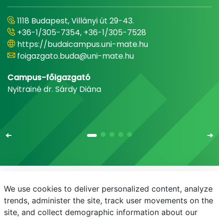
1118 Budapest, Villányi út 29-43.
+36-1/305-7354, +36-1/305-7528
https://budaicampus.uni-mate.hu
foigazgato.buda@uni-mate.hu
Campus-főigazgató
Nyitrainé dr. Sárdy Diána
We use cookies to deliver personalized content, analyze
E-mail
Telefonkönyv
NEPTUN
E-learning
trends, administer the site, track user movements on the
site, and collect demographic information about our
Bejelentkezés
Adatvédelem