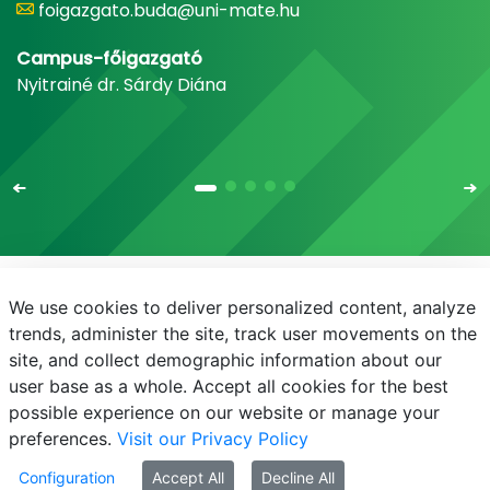
foigazgato.buda@uni-mate.hu
Campus-főigazgató
Nyitrainé dr. Sárdy Diána
We use cookies to deliver personalized content, analyze
E-mail
Telefonkönyv
NEPTUN
E-learning
trends, administer the site, track user movements on the
site, and collect demographic information about our
Bejelentkezés
Adatvédelem
user base as a whole. Accept all cookies for the best
possible experience on our website or manage your
preferences.
Visit our Privacy Policy
Configuration
Accept All
Decline All