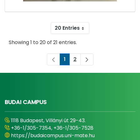
20 Entries
Showing 1 to 20 of 21 entries.
1
2
Page
Page
BUDAI CAMPUS
1118 Budapest, Villányi út 29-43.
+36-1/305-7354, +36-1/305-7528
https://budaicampus.uni-mate.hu