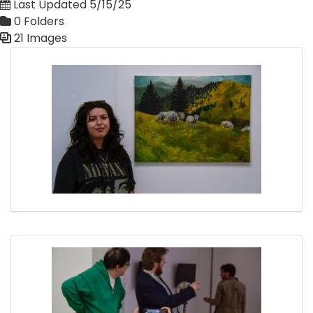
Last Updated 5/15/25
0 Folders
21 Images
Media Gallery