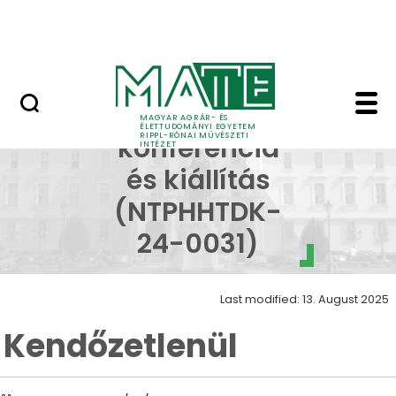
Skip to Main Content
Nyitott nap
Kendőzetlenül - Kendő
Művészeti
MAGYAR AGRÁR- ÉS
ÉLETTUDOMÁNYI EGYETEM
RIPPL-RÓNAI MŰVÉSZETI
konferencia
INTÉZET
és kiállítás
(NTPHHTDK-
24-0031)
Last modified: 13. August 2025
Kendőzetlenül