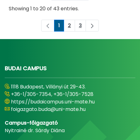
Showing 1 to 20 of 43 entries.
1
2
3
Page
Page
Page
BUDAI CAMPUS
1118 Budapest, Villányi út 29-43.
+36-1/305-7354, +36-1/305-7528
https://budaicampus.uni-mate.hu
foigazgato.buda@uni-mate.hu
Campus-főigazgató
Nyitrainé dr. Sárdy Diána