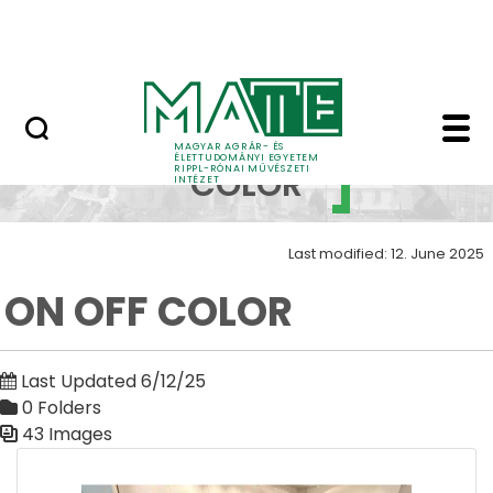
Skip to Main Content
Nyitott nap
ON OFF COLOR - ON/OF
ON/OFF
MAGYAR AGRÁR- ÉS
ÉLETTUDOMÁNYI EGYETEM
RIPPL-RÓNAI MŰVÉSZETI
COLOR
INTÉZET
Last modified: 12. June 2025
ON OFF COLOR
Last Updated 6/12/25
0 Folders
43 Images
Media Gallery