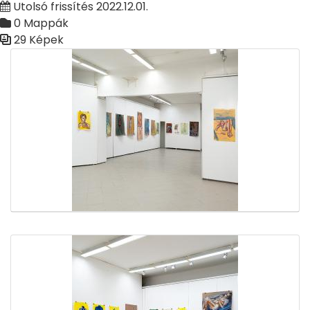
Utolsó frissítés 2022.12.01.
0 Mappák
29 Képek
Médiatár