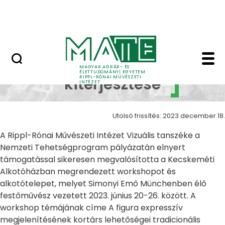
Ugrás a fő tartalomhoz
Nyitott nap
Alkotások kiterjesztés
Alkotások
MAGYAR AGRÁR- ÉS
ÉLETTUDOMÁNYI EGYETEM
RIPPL-RÓNAI MŰVÉSZETI
kiterjesztése
INTÉZET
Utolsó frissítés: 2023 december 18.
A Rippl-Rónai Művészeti Intézet Vizuális tanszéke a
Nemzeti Tehetségprogram pályázatán elnyert
támogatással sikeresen megvalósította a Kecskeméti
Alkotóházban megrendezett workshopot és
alkotótelepet, melyet Simonyi Emő Münchenben élő
festőművész vezetett 2023. június 20-26. között. A
workshop témájának címe A figura expresszív
megjelenítésének kortárs lehetőségei tradicionális