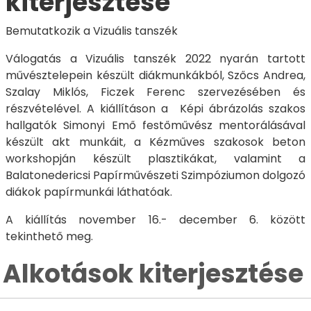
kiterjesztése
Bemutatkozik a Vizuális tanszék
Válogatás a Vizuális tanszék 2022 nyarán tartott
művésztelepein készült diákmunkákból, Szőcs Andrea,
Szalay Miklós, Ficzek Ferenc szervezésében és
részvételével. A kiállításon a Képi ábrázolás szakos
hallgatók Simonyi Emő festőművész mentorálásával
készült akt munkáit, a Kézműves szakosok beton
workshopján készült plasztikákat, valamint a
Balatonedericsi Papírművészeti Szimpóziumon dolgozó
diákok papírmunkái láthatóak.
A kiállítás november 16.- december 6. között
tekinthető meg.
Alkotások kiterjesztése