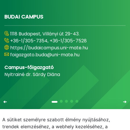
BUDAI CAMPUS
1118 Budapest, Villányi út 29-43.
+36-1/305-7354, +36-1/305-7528
https://budaicampus.uni-mate.hu
foigazgato.buda@uni-mate.hu
Campus-főigazgató
Nyitrainé dr. Sárdy Diána
A sütiket személyre szabott élmény nyújtásához,
trendek elemzéséhez, a webhely kezeléséhez, a