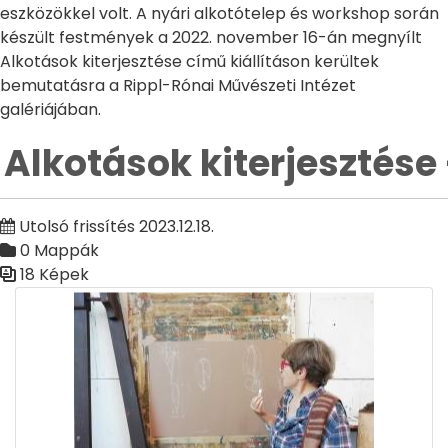
eszközökkel volt. A nyári alkotótelep és workshop során
készült festmények a 2022. november 16-án megnyílt
Alkotások kiterjesztése című kiállításon kerültek
bemutatásra a Rippl-Rónai Művészeti Intézet
galériájában.
Alkotások kiterjesztése 
Utolsó frissítés 2023.12.18.
0 Mappák
18 Képek
Médiatár