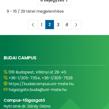
8 bejegyzés
9 - 16 / 29 tétel megjelenítése.
1
2
3
4
Oldal
Oldal
Oldal
Oldal
BUDAI CAMPUS
1118 Budapest, Villányi út 29-43.
+36-1/305-7354, +36-1/305-7528
https://budaicampus.uni-mate.hu
foigazgato.buda@uni-mate.hu
Campus-főigazgató
Nyitrainé dr. Sárdy Diána