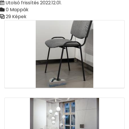
Utolsó frissítés 2022.12.01.
0 Mappák
29 Képek
Médiatár