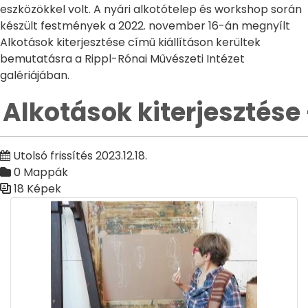
eszközökkel volt. A nyári alkotótelep és workshop során
készült festmények a 2022. november 16-án megnyílt
Alkotások kiterjesztése című kiállításon kerültek
bemutatásra a Rippl-Rónai Művészeti Intézet
galériájában.
Alkotások kiterjesztése 
Utolsó frissítés 2023.12.18.
0 Mappák
18 Képek
Médiatár