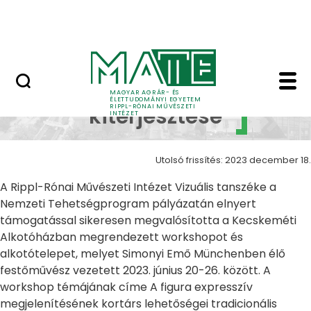
Ugrás a fő tartalomhoz
Nyitott nap
Alkotások kiterjesztés
Alkotások
MAGYAR AGRÁR- ÉS
ÉLETTUDOMÁNYI EGYETEM
RIPPL-RÓNAI MŰVÉSZETI
kiterjesztése
INTÉZET
Utolsó frissítés: 2023 december 18.
A Rippl-Rónai Művészeti Intézet Vizuális tanszéke a
Nemzeti Tehetségprogram pályázatán elnyert
támogatással sikeresen megvalósította a Kecskeméti
Alkotóházban megrendezett workshopot és
alkotótelepet, melyet Simonyi Emő Münchenben élő
festőművész vezetett 2023. június 20-26. között. A
workshop témájának címe A figura expresszív
megjelenítésének kortárs lehetőségei tradicionális