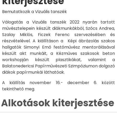
kiterjesztése
Bemutatkozik a Vizuális tanszék
Válogatás a Vizuális tanszék 2022 nyarán tartott
művésztelepein készült diákmunkákból, Szőcs Andrea,
Szalay Miklós, Ficzek Ferenc szervezésében és
részvételével. A kiállításon a Képi ábrázolás szakos
hallgatók Simonyi Emő festőművész mentorálásával
készült akt munkáit, a Kézműves szakosok beton
workshopján készült plasztikákat, valamint a
Balatonedericsi Papírművészeti Szimpóziumon dolgozó
diákok papírmunkái láthatóak.
A kiállítás november 16.- december 6. között
tekinthető meg.
Alkotások kiterjesztése