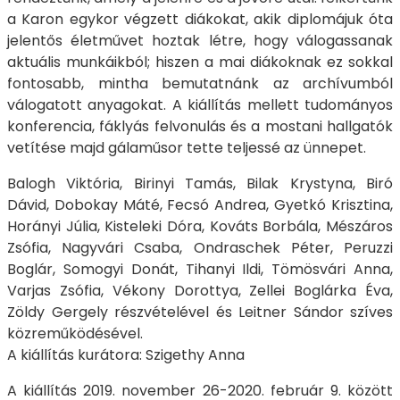
a Karon egykor végzett diákokat, akik diplomájuk óta
jelentős életművet hoztak létre, hogy válogassanak
aktuális munkáikból; hiszen a mai diákoknak ez sokkal
fontosabb, mintha bemutatnánk az archívumból
válogatott anyagokat. A kiállítás mellett tudományos
konferencia, fáklyás felvonulás és a mostani hallgatók
vetítése majd gálaműsor tette teljessé az ünnepet.
Balogh Viktória, Birinyi Tamás, Bilak Krystyna, Biró
Dávid, Dobokay Máté, Fecsó Andrea, Gyetkó Krisztina,
Horányi Júlia, Kisteleki Dóra, Kováts Borbála, Mészáros
Zsófia, Nagyvári Csaba, Ondraschek Péter, Peruzzi
Boglár, Somogyi Donát, Tihanyi Ildi, Tömösvári Anna,
Varjas Zsófia, Vékony Dorottya, Zellei Boglárka Éva,
Zöldy Gergely részvételével és Leitner Sándor szíves
közreműködésével.
A kiállítás kurátora: Szigethy Anna
A kiállítás 2019. november 26-2020. február 9. között