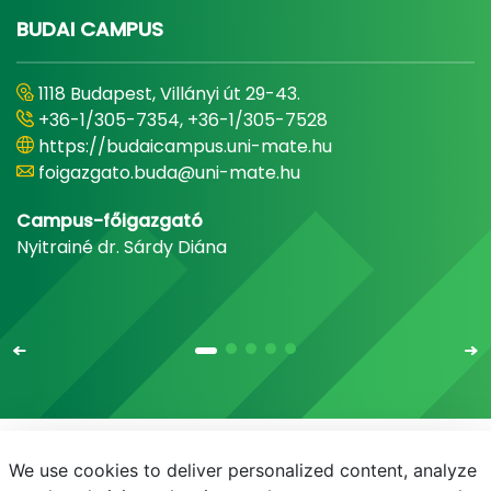
BUDAI CAMPUS
1118 Budapest, Villányi út 29-43.
+36-1/305-7354, +36-1/305-7528
https://budaicampus.uni-mate.hu
foigazgato.buda@uni-mate.hu
Campus-főigazgató
Nyitrainé dr. Sárdy Diána
We use cookies to deliver personalized content, analyze
E-mail
Telefonkönyv
NEPTUN
E-learning