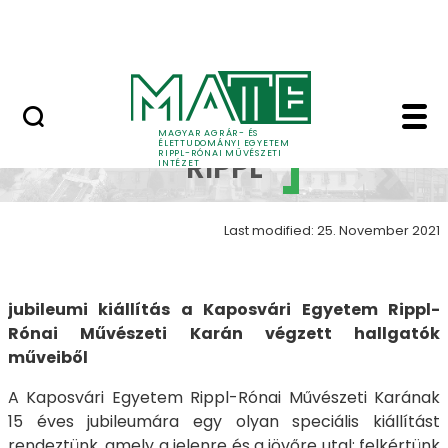
Skip to Main Content
Nyitott nap
15 év RIPPL galéria - 1
15 év
MAGYAR AGRÁR- ÉS
ÉLETTUDOMÁNYI EGYETEM
RIPPL-RÓNAI MŰVÉSZETI
RIPPL
INTÉZET
Last modified: 25. November 2021
jubileumi kiállítás a Kaposvári Egyetem Rippl-
Rónai Művészeti Karán végzett hallgatók
műveiből
A Kaposvári Egyetem Rippl-Rónai Művészeti Karának
15 éves jubileumára egy olyan speciális kiállítást
rendeztünk, amely a jelenre és a jövőre utal: felkértünk