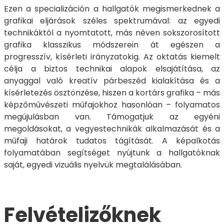
Ezen a specializáción a hallgatók megismerkednek a
grafikai eljárások széles spektrumával: az egyedi
technikáktól a nyomtatott, más néven sokszorosított
grafika klasszikus módszerein át egészen a
progresszív, kísérleti irányzatokig. Az oktatás kiemelt
célja a biztos technikai alapok elsajátítása, az
anyaggal való kreatív párbeszéd kialakítása és a
kísérletezés ösztönzése, hiszen a kortárs grafika – más
képzőművészeti műfajokhoz hasonlóan – folyamatos
megújulásban van. Támogatjuk az egyéni
megoldásokat, a vegyestechnikák alkalmazását és a
műfaji határok tudatos tágítását. A képalkotás
folyamatában segítséget nyújtunk a hallgatóknak
saját, egyedi vizuális nyelvük megtalálásában.
Felvételizőknek