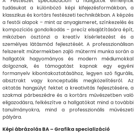
A Festészet specializáción a hallgatók elmélyítik
tudásukat a különböző képi kifejezésformákban, a
klasszikus és kortárs festészeti technikákban. A képzés
a festői alapok – mint az anyagismeret, színkezelés és
kompozíciós gondolkodás – precíz elsajátítására épít,
miközben ösztönzi a kreatív kísérletezést és a
személyes látásmód fejlesztését. A professzionálisan
felszerelt műtermekben zajló műtermi munka során a
hallgatók hagyományos és modern médiumokkal
dolgoznak, és támogatást kapnak egy egyéni
formanyelv kibontakoztatásához, legyen szó figurális,
absztrakt vagy konceptuális megközelítésről. Az
oktatás hangsúlyt fektet a kreativitás fejlesztésére, a
szakmai párbeszédre és a kortárs művészetben való
eligazodásra, felkészítve a hallgatókat mind a további
tanulmányokra, mind a professzionális művészeti
pályára.
Képi ábrázolás BA – Grafika specializáció