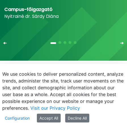
Campus-főigazgató
Nyitrainé dr. Sárdy Diána
We use cookies to deliver personalized content, analyze
E-mail
Telefonkönyv
NEPTUN
E-learning
trends, administer the site, track user movements on the
site, and collect demographic information about our
Bejelentkezés
Adatvédelem
user base as a whole. Accept all cookies for the best
possible experience on our website or manage your
preferences.
Visit our Privacy Policy
Configuration
Accept All
Decline All
© MATE 2021