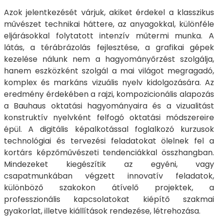
Azok jelentkezését várjuk, akiket érdekel a klasszikus
művészet technikai háttere, az anyagokkal, különféle
eljárásokkal folytatott intenzív műtermi munka. A
látás, a térábrázolás fejlesztése, a grafikai gépek
kezelése nálunk nem a hagyományőrzést szolgálja,
hanem eszközként szolgál a mai világot megragadó,
komplex és markáns vizuális nyelv kidolgozására. Az
eredmény érdekében a rajzi, kompozicionális alapozás
a Bauhaus oktatási hagyományaira és a vizualitást
konstruktív nyelvként felfogó oktatási módszereire
épül. A digitális képalkotással foglalkozó kurzusok
technológiai és tervezési feladatokat ölelnek fel a
kortárs képzőművészeti tendenciákkal összhangban.
Mindezeket kiegészítik az egyéni, vagy
csapatmunkában végzett innovatív feladatok,
különböző szakokon átívelő projektek, a
professzionális kapcsolatokat kiépítő szakmai
gyakorlat, illetve kiállítások rendezése, létrehozása.