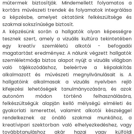
műtermek biztosítják. Mindemellett folyamatos a
kortárs művészeti trendek és folyamatok integrálása
a képzésbe, amelyet oktatóink felkészültsége és
szakmai sokszínűsége biztosít.
A képzésünk során a hallgatók olyan képességre
tesznek szert, amely a vizuális kultúra tekintetében
egy kreatív szemléletû alkotói - befogadói
magatartást eredményez. A nálunk végzett hallgatók
szemléletmódja biztos alapot nyújt a vizuális világban
való tájékozódáshoz, beleértve a képalakítás
alkalmazott és mûvészeti megnyilvánulásait is. A
hallgatóink alkalmasak a vizuális nyelvben rejlõ
kifejezési lehetőségek tanulmányozására, és azok
autonóm módon történõ felhasználására,
felkészültségük alapján kellő mélységû elméleti és
gyakorlati ismerettel, valamint alkotói készséggel
rendelkeznek az önálló szakmai munkához, a
kreatívipari szektorban való elhelyezkedéshez, vagy
továbbtanuláshoz akár hazai vagy külföldi