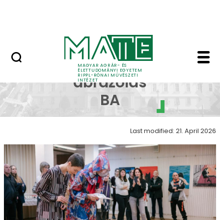
Skip to Main Content
Nyitott nap
Képi ábrázolás galéria
Képi
MAGYAR AGRÁR- ÉS
ÉLETTUDOMÁNYI EGYETEM
RIPPL-RÓNAI MŰVÉSZETI
ábrázolás
INTÉZET
BA
Last modified: 21. April 2026