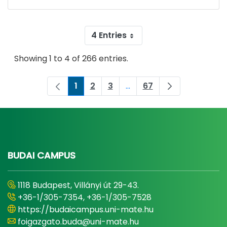
4 Entries
Showing 1 to 4 of 266 entries.
1
2
3
...
67
Page
Page
Page
Intermediate Pages Use 
Page
BUDAI CAMPUS
1118 Budapest, Villányi út 29-43.
+36-1/305-7354, +36-1/305-7528
https://budaicampus.uni-mate.hu
foigazgato.buda@uni-mate.hu