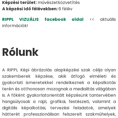
Képzési terület:
művészetközvetítés
A képzési idő félévekben:
6 félév
RIPPL VIZUÁLIS facebook oldal
<< aktuális
információk!
Rólunk
A RIPPL Képi ábrázolás alapképzési szak célja olyan
szakemberek képzése, akik átfogó elméleti és
gyakorlati ismeretekkel rendelkeznek a képalkotás
terén és otthonosan mozognak a medialitás világában
is. A főként gyakorlatorientált képzésünk tantervében
hangsúlyosak a rajzi, grafikai, festészeti, valamint a
digitális képalkotási, tervezési feladatok, amelyek
hátterét professzionálisan felszerelt szakműhelyek,