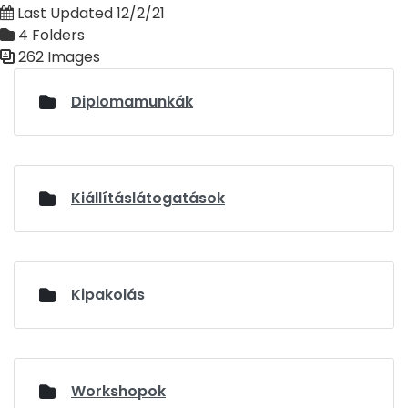
Last Updated 12/2/21
4 Folders
262 Images
Media Gallery
Diplomamunkák
Kiállításlátogatások
Kipakolás
Workshopok