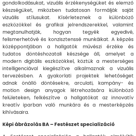
gondolkodásukat, vizuális érzékenységüket és elemző
készségüket, miközben tudatosan formálják saját
vizuális stílusukat. Kísérleteznek a különböző
eszközökkel és grafikai jelrendszerekkel, valamint
megtanulhatják, hogyan tegyék egyedivé,
felismerhetővé és konzisztenssé munkáikat. A képzés
középpontjában a hallgatók művészi érzéke és
tudatos döntéshozatali készsége áll, amelyet a
modern digitális eszközökkel, köztük a mesterséges
intelligenciával kiegészítve alkalmaznak a vizuális
tervezésben. A gyakorlati projektek lehetőséget
adnak önálló döntésekre, arculati, kampány- és
motion design anyagok létrehozására különböző
felületeken, felkészítve a hallgatókat az innovatív
kreatív iparban való munkára és a mesterképzés
kihívásaira.
Képi ábrázolás BA – Festészet specializáció