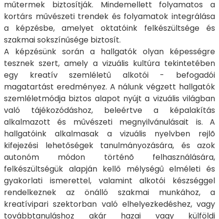
műtermek biztosítják. Mindemellett folyamatos a
kortárs művészeti trendek és folyamatok integrálása
a képzésbe, amelyet oktatóink felkészültsége és
szakmai sokszínűsége biztosít.
A képzésünk során a hallgatók olyan képességre
tesznek szert, amely a vizuális kultúra tekintetében
egy kreatív szemléletû alkotói - befogadói
magatartást eredményez. A nálunk végzett hallgatók
szemléletmódja biztos alapot nyújt a vizuális világban
való tájékozódáshoz, beleértve a képalakítás
alkalmazott és mûvészeti megnyilvánulásait is. A
hallgatóink alkalmasak a vizuális nyelvben rejlõ
kifejezési lehetőségek tanulmányozására, és azok
autonóm módon történõ felhasználására,
felkészültségük alapján kellő mélységû elméleti és
gyakorlati ismerettel, valamint alkotói készséggel
rendelkeznek az önálló szakmai munkához, a
kreatívipari szektorban való elhelyezkedéshez, vagy
továbbtanuláshoz akár hazai vagy külföldi