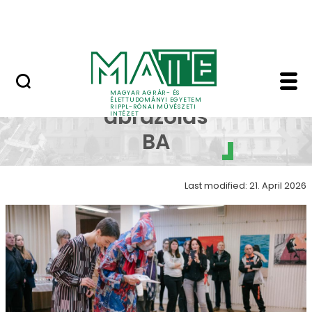
Skip to Main Content
Nyitott nap
Képi ábrázolás galéria
Képi
MAGYAR AGRÁR- ÉS
ÉLETTUDOMÁNYI EGYETEM
RIPPL-RÓNAI MŰVÉSZETI
ábrázolás
INTÉZET
BA
Last modified: 21. April 2026