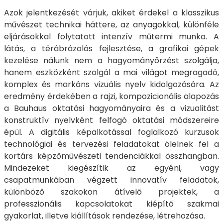
Azok jelentkezését várjuk, akiket érdekel a klasszikus
művészet technikai háttere, az anyagokkal, különféle
eljárásokkal folytatott intenzív műtermi munka. A
látás, a térábrázolás fejlesztése, a grafikai gépek
kezelése nálunk nem a hagyományőrzést szolgálja,
hanem eszközként szolgál a mai világot megragadó,
komplex és markáns vizuális nyelv kidolgozására. Az
eredmény érdekében a rajzi, kompozicionális alapozás
a Bauhaus oktatási hagyományaira és a vizualitást
konstruktív nyelvként felfogó oktatási módszereire
épül. A digitális képalkotással foglalkozó kurzusok
technológiai és tervezési feladatokat ölelnek fel a
kortárs képzőművészeti tendenciákkal összhangban.
Mindezeket kiegészítik az egyéni, vagy
csapatmunkában végzett innovatív feladatok,
különböző szakokon átívelő projektek, a
professzionális kapcsolatokat kiépítő szakmai
gyakorlat, illetve kiállítások rendezése, létrehozása.