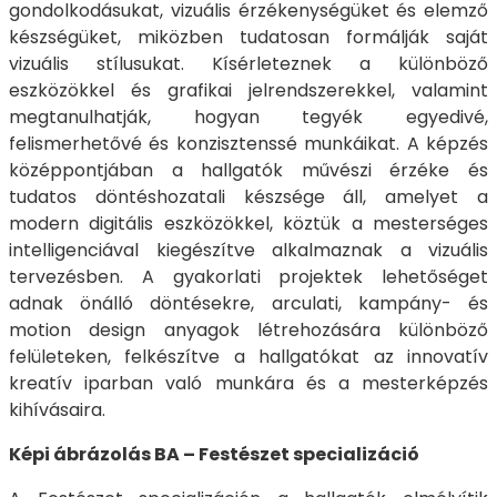
gondolkodásukat, vizuális érzékenységüket és elemző
készségüket, miközben tudatosan formálják saját
vizuális stílusukat. Kísérleteznek a különböző
eszközökkel és grafikai jelrendszerekkel, valamint
megtanulhatják, hogyan tegyék egyedivé,
felismerhetővé és konzisztenssé munkáikat. A képzés
középpontjában a hallgatók művészi érzéke és
tudatos döntéshozatali készsége áll, amelyet a
modern digitális eszközökkel, köztük a mesterséges
intelligenciával kiegészítve alkalmaznak a vizuális
tervezésben. A gyakorlati projektek lehetőséget
adnak önálló döntésekre, arculati, kampány- és
motion design anyagok létrehozására különböző
felületeken, felkészítve a hallgatókat az innovatív
kreatív iparban való munkára és a mesterképzés
kihívásaira.
Képi ábrázolás BA – Festészet specializáció