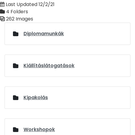
Last Updated 12/2/21
4 Folders
262 Images
Media Gallery
Diplomamunkák
Kiállításlátogatások
Kipakolás
Workshopok