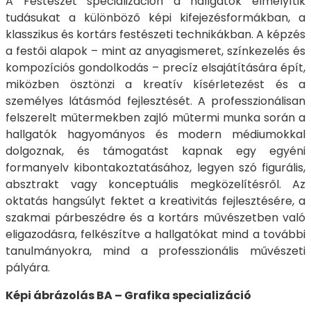
A Festészet specializáción a hallgatók elmélyítik
tudásukat a különböző képi kifejezésformákban, a
klasszikus és kortárs festészeti technikákban. A képzés
a festői alapok – mint az anyagismeret, színkezelés és
kompozíciós gondolkodás – precíz elsajátítására épít,
miközben ösztönzi a kreatív kísérletezést és a
személyes látásmód fejlesztését. A professzionálisan
felszerelt műtermekben zajló műtermi munka során a
hallgatók hagyományos és modern médiumokkal
dolgoznak, és támogatást kapnak egy egyéni
formanyelv kibontakoztatásához, legyen szó figurális,
absztrakt vagy konceptuális megközelítésről. Az
oktatás hangsúlyt fektet a kreativitás fejlesztésére, a
szakmai párbeszédre és a kortárs művészetben való
eligazodásra, felkészítve a hallgatókat mind a további
tanulmányokra, mind a professzionális művészeti
pályára.
Képi ábrázolás BA – Grafika specializáció