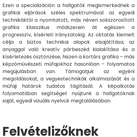
Ezen a specializáción a hallgatók megismerkednek a
grafikai eljárások széles spektrumával: az egyedi
technikáktól a nyomtatott, más néven sokszorosított
grafika klasszikus módszerein át egészen a
progresszív, kísérleti irányzatokig. Az oktatás kiemelt
célja a biztos technikai alapok elsajátítása, az
anyaggal való kreatív párbeszéd kialakítása és a
kísérletezés ösztönzése, hiszen a kortárs grafika – más
képzőművészeti műfajokhoz hasonlóan – folyamatos
megújulásban van. Támogatjuk az egyéni
megoldásokat, a vegyestechnikák alkalmazását és a
műfaji határok tudatos tágítását. A képalkotás
folyamatában segítséget nyújtunk a hallgatóknak
saját, egyedi vizuális nyelvük megtalálásában.
Felvételizőknek