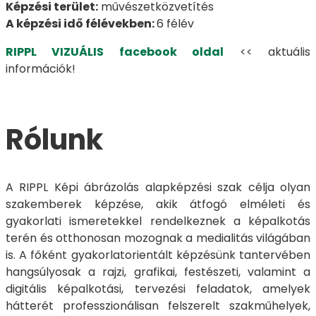
Képzési terület:
művészetközvetítés
A képzési idő félévekben:
6 félév
RIPPL VIZUÁLIS facebook oldal
<< aktuális
információk!
Rólunk
A RIPPL Képi ábrázolás alapképzési szak célja olyan
szakemberek képzése, akik átfogó elméleti és
gyakorlati ismeretekkel rendelkeznek a képalkotás
terén és otthonosan mozognak a medialitás világában
is. A főként gyakorlatorientált képzésünk tantervében
hangsúlyosak a rajzi, grafikai, festészeti, valamint a
digitális képalkotási, tervezési feladatok, amelyek
hátterét professzionálisan felszerelt szakműhelyek,