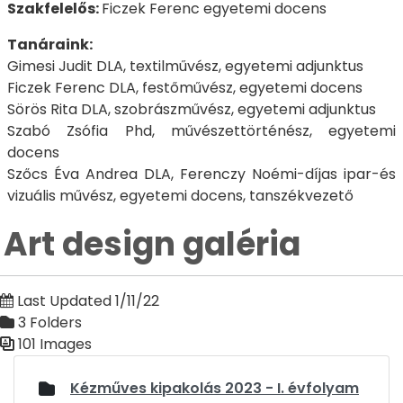
Szakfelelős:
Ficzek Ferenc egyetemi docens
Tanáraink:
Gimesi Judit DLA, textilművész, egyetemi adjunktus
Ficzek Ferenc DLA, festőművész, egyetemi docens
Sörös Rita DLA, szobrászművész, egyetemi adjunktus
Szabó Zsófia Phd, művészettörténész, egyetemi
docens
Szőcs Éva Andrea DLA, Ferenczy Noémi-díjas ipar-és
vizuális művész, egyetemi docens, tanszékvezető
Art design galéria
Last Updated 1/11/22
3 Folders
101 Images
Media Gallery
Kézműves kipakolás 2023 - I. évfolyam