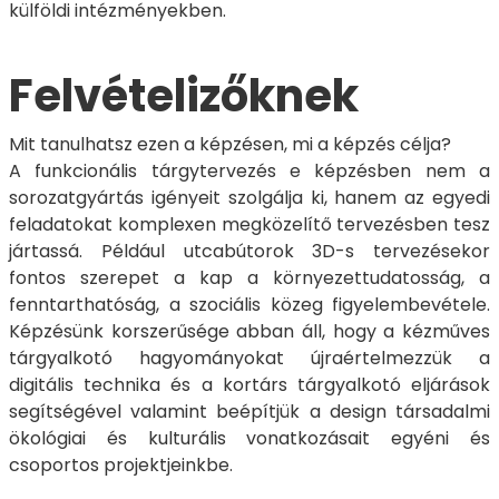
külföldi intézményekben.
Felvételizőknek
Mit tanulhatsz ezen a képzésen, mi a képzés célja?
A funkcionális tárgytervezés e képzésben nem a
sorozatgyártás igényeit szolgálja ki, hanem az egyedi
feladatokat komplexen megközelítő tervezésben tesz
jártassá. Például utcabútorok 3D-s tervezésekor
fontos szerepet a kap a környezettudatosság, a
fenntarthatóság, a szociális közeg figyelembevétele.
Képzésünk korszerűsége abban áll, hogy a kézműves
tárgyalkotó hagyományokat újraértelmezzük a
digitális technika és a kortárs tárgyalkotó eljárások
segítségével valamint beépítjük a design társadalmi
ökológiai és kulturális vonatkozásait egyéni és
csoportos projektjeinkbe.