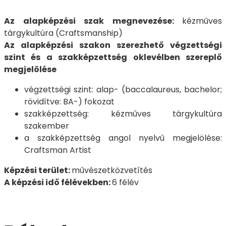
Az alapképzési szak megnevezése:
kézműves
tárgykultúra (Craftsmanship)
Az alapképzési szakon szerezhető végzettségi
szint és a szakképzettség oklevélben szereplő
megjelölése
végzettségi szint: alap- (baccalaureus, bachelor;
rövidítve: BA-) fokozat
szakképzettség: kézműves tárgykultúra
szakember
a szakképzettség angol nyelvű megjelölése:
Craftsman Artist
Képzési terület:
művészetközvetítés
A képzési idő félévekben:
6 félév