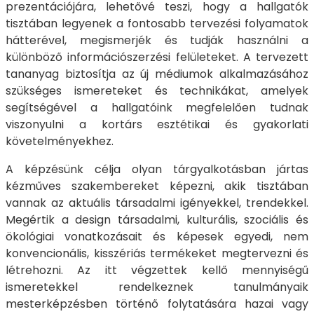
prezentációjára, lehetővé teszi, hogy a hallgatók
tisztában legyenek a fontosabb tervezési folyamatok
hátterével, megismerjék és tudják használni a
különböző információszerzési felületeket. A tervezett
tananyag biztosítja az új médiumok alkalmazásához
szükséges ismereteket és technikákat, amelyek
segítségével a hallgatóink megfelelően tudnak
viszonyulni a kortárs esztétikai és gyakorlati
követelményekhez.
A képzésünk célja olyan tárgyalkotásban jártas
kézműves szakembereket képezni, akik tisztában
vannak az aktuális társadalmi igényekkel, trendekkel.
Megértik a design társadalmi, kulturális, szociális és
ökológiai vonatkozásait és képesek egyedi, nem
konvencionális, kisszériás termékeket megtervezni és
létrehozni. Az itt végzettek kellő mennyiségű
ismeretekkel rendelkeznek tanulmányaik
mesterképzésben történő folytatására hazai vagy