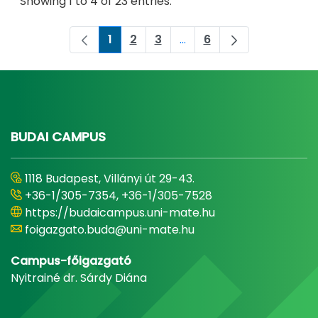
Showing 1 to 4 of 23 entries.
1
2
3
...
6
Page
Page
Page
Intermediate Pages Use 
Page
BUDAI CAMPUS
1118 Budapest, Villányi út 29-43.
+36-1/305-7354, +36-1/305-7528
https://budaicampus.uni-mate.hu
foigazgato.buda@uni-mate.hu
Campus-főigazgató
Nyitrainé dr. Sárdy Diána