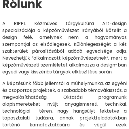
Rólunk
A RIPPL Kézműves tárgykultúra Art-design
specializációja a képzőművészet irányából közelít a
design felé, amelynek nem a hagyományos
szempontjai az elsődlegesek. Különlegességét a két
szakterület párosításából adódó egyedisége adja.
Nevezhetjük “alkalmazott képzőművészetnek”, mert a
képzőművészeti szemléletet alkalmazza a design-ban
egyedi vagy kisszériás tárgyak elkészítése során.
A képzésünk főbb jellemzői a műhelymunka, az egyéni
és csoportos projektek, a szabadabb témaválasztás, a
megvalósíthatóság. Oktatási programunk
alapismereteket nyújt anyagismereti, technikai,
technológiai téren, nagy hangsúlyt fektetve a
tapasztalati tudásra, annak projektfeladatokban
történő kamatoztatására és végül ezek