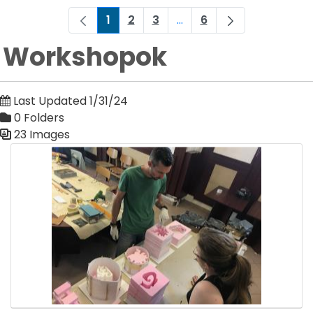
1
2
3
...
6
Page
Page
Page
Intermediate Pages Use 
Page
Workshopok
Last Updated 1/31/24
0 Folders
23 Images
Media Gallery