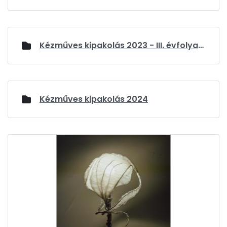
Kézműves kipakolás 2023 - III. évfolyam
Kézműves kipakolás 2024
Media Gallery