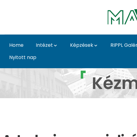
Skip to Main Content
Home
Intézet
Képzések
RIPPL Galér
Nyitott nap
Art design galéria Wo
Kézm