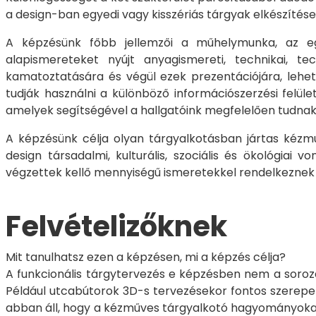
a design-ban egyedi vagy kisszériás tárgyak elkészítés
A képzésünk főbb jellemzői a műhelymunka, az eg
alapismereteket nyújt anyagismereti, technikai, t
kamatoztatására és végül ezek prezentációjára, lehet
tudják használni a különböző információszerzési felül
amelyek segítségével a hallgatóink megfelelően tudnak 
A képzésünk célja olyan tárgyalkotásban jártas kézmű
design társadalmi, kulturális, szociális és ökológiai
végzettek kellő mennyiségű ismeretekkel rendelkeznek
Felvételizőknek
Mit tanulhatsz ezen a képzésen, mi a képzés célja?
A funkcionális tárgytervezés e képzésben nem a soroza
Például utcabútorok 3D-s tervezésekor fontos szerepet
abban áll, hogy a kézműves tárgyalkotó hagyományokat ú