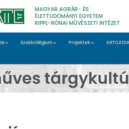
MAGYAR AGRÁR- ÉS
ÉLETTUDOMÁNYI EGYETEM
RIPPL-RÓNAI MŰVÉSZETI INTÉZET
ia
Szakkollégium
Projektek
ARTCADI
rkshopok - Kézműves t
űves tárgykultú