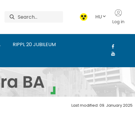
HU
Log in
A
RIPPL 20 JUBILEUM
árgykultúra BA - Ripp
ra BA
Last modified: 09. January 2025