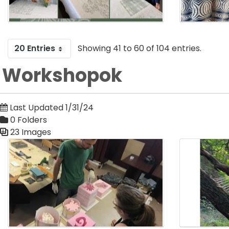
20 Entries
Showing 41 to 60 of 104 entries.
Workshopok
Last Updated 1/31/24
0 Folders
23 Images
Media Gallery