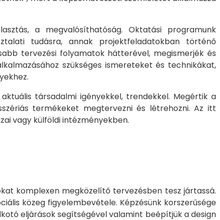
asztás, a megvalósíthatóság. Oktatási programunk
ztalati tudásra, annak projektfeladatokban történő
osabb tervezési folyamatok hátterével, megismerjék és
k alkalmazásához szükséges ismereteket és technikákat,
nyekhez.
ktuális társadalmi igényekkel, trendekkel. Megértik a
isszériás termékeket megtervezni és létrehozni. Az itt
ai vagy külföldi intézményekben.
tokat komplexen megközelítő tervezésben tesz jártassá.
ociális közeg figyelembevétele. Képzésünk korszerűsége
kotó eljárások segítségével valamint beépítjük a design