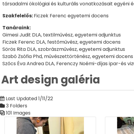
társadalmi ökológiai és kulturális vonatkozásait egyéni 
Szakfelelős:
Ficzek Ferenc egyetemi docens
Tanáraink:
Gimesi Judit DLA, textilművész, egyetemi adjunktus
Ficzek Ferenc DLA, festőművész, egyetemi docens
Sörös Rita DLA, szobrászművész, egyetemi adjunktus
Szabó Zsófia Phd, művészettörténész, egyetemi docens
Szőcs Éva Andrea DLA, Ferenczy Noémi-díjas ipar-és vi
Art design galéria
Last Updated 1/11/22
3 Folders
101 Images
Media Gallery