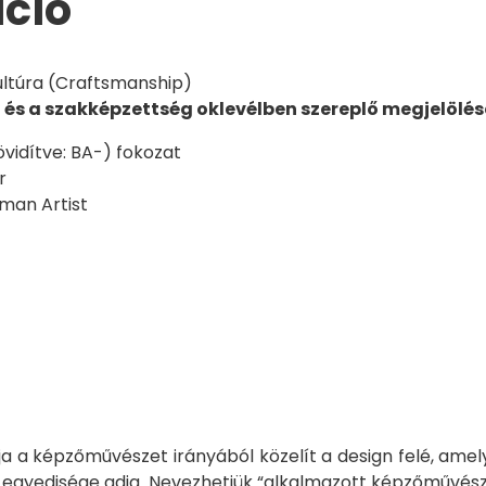
áció
ltúra (Craftsmanship)
 és a szakképzettség oklevélben szereplő megjelölés
övidítve: BA-) fokozat
r
man Artist
ója a képzőművészet irányából közelít a design felé, a
ó egyedisége adja. Nevezhetjük “alkalmazott képzőművés