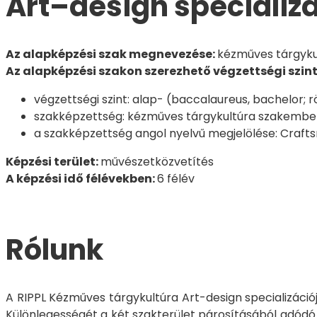
Art–design specializ
Az alapképzési szak megnevezése:
kézműves tárgyku
Az alapképzési szakon szerezhető végzettségi szint
végzettségi szint: alap- (baccalaureus, bachelor; r
szakképzettség: kézműves tárgykultúra szakembe
a szakképzettség angol nyelvű megjelölése: Crafts
Képzési terület:
művészetközvetítés
A képzési idő félévekben:
6 félév
Rólunk
A RIPPL Kézműves tárgykultúra Art-design specializáci
Különlegességét a két szakterület párosításából adód