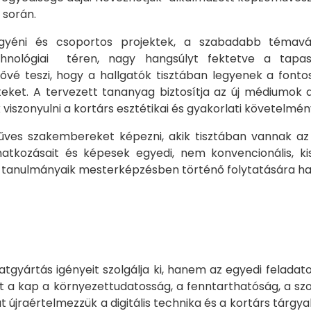
e során.
yéni és csoportos projektek, a szabadabb témavál
echnológiai téren, nagy hangsúlyt fektetve a tapas
ővé teszi, hogy a hallgatók tisztában legyenek a font
eteket. A tervezett tananyag biztosítja az új médiumo
viszonyulni a kortárs esztétikai és gyakorlati követelmé
ves szakembereket képezni, akik tisztában vannak az a
 vonatkozásait és képesek egyedi, nem konvencionális, k
 tanulmányaik mesterképzésben történő folytatására haz
tgyártás igényeit szolgálja ki, hanem az egyedi felada
 a kap a környezettudatosság, a fenntarthatóság, a sz
jraértelmezzük a digitális technika és a kortárs tárgyal