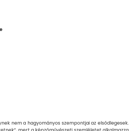
e
melynek nem a hagyományos szempontjai az elsődlegesek.
zetnek”, mert a képzőművészeti szemléletet alkalmazza