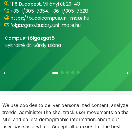
1118 Budapest, Villányi út 29-43.
+36-1/305-7354, +36-1/305-7528
https://budaicampus.uni-mate.hu
foigazgato.buda@uni-mate.hu
Campus-főigazgató
Nyitrainé dr. Sárdy Diána
We use cookies to deliver personalized content, analyze
E-mail
Telefonkönyv
NEPTUN
E-learning
trends, administer the site, track user movements on the
site, and collect demographic information about our
Bejelentkezés
Adatvédelem
user base as a whole. Accept all cookies for the best