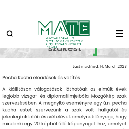
Skip to Main Content
Nyitott nap
Galéria 2022 - 5 - Mo
Mozgókép
MAGYAR AGRÁR- ÉS
ÉLETTUDOMÁNYI EGYETEM
RIPPL-RÓNAI MŰVÉSZETI
szakest
INTÉZET
Last modified: 14. March 2023
Pecha Kucha előadások és vetítés
A kiállításon válogatások láthatóak az elmúlt évek
legjobb vizsga- és diplomafilmjeibőla Mozgókép szak
szervezésében.
A megnyitó eseményre egy ú.n. pecha
kucha estet szervezünk a szak volt hallgatói és
jelenlegi oktatói részvételével, amelynek lényege, hogy
mindenki egy 20 képből álló képanyagot hoz, amelyet