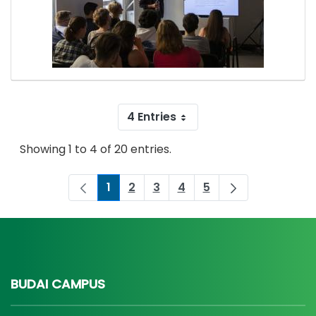
4 Entries
Showing 1 to 4 of 20 entries.
1
2
3
4
5
Page
Page
Page
Page
Page
BUDAI CAMPUS