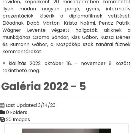
röviden, képenként 20 másodpercben kommentál.
Ilyen módon nagyon pergő, gyors, informatív
prezentációk kísérik a diplomafilmek vetítését.
Előadnak Dobó Márton, Krista Noémi, Pencz Patrik,
Wágner Levente végzett hallgatók, akiknek a
munkájához Csoma Sándor, Kiss Gábor, Ruzsa Dénes
és Rumann Gábor, a Mozgókép szak tanárai fűznek
kommentárokat.
A kiállítás 2022. október 18. – november 8. között
tekinthető meg.
Galéria 2022 - 5
Last Updated 3/14/23
0 Folders
20 Images
Media Gallery