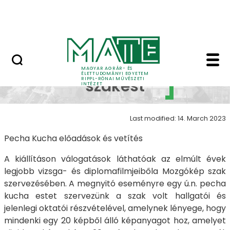
Skip to Main Content
Nyitott nap
Galéria 2022 - 5 - Mo
Mozgókép
MAGYAR AGRÁR- ÉS
ÉLETTUDOMÁNYI EGYETEM
RIPPL-RÓNAI MŰVÉSZETI
szakest
INTÉZET
Last modified: 14. March 2023
Pecha Kucha előadások és vetítés
A kiállításon válogatások láthatóak az elmúlt évek
legjobb vizsga- és diplomafilmjeibőla Mozgókép szak
szervezésében.
A megnyitó eseményre egy ú.n. pecha
kucha estet szervezünk a szak volt hallgatói és
jelenlegi oktatói részvételével, amelynek lényege, hogy
mindenki egy 20 képből álló képanyagot hoz, amelyet