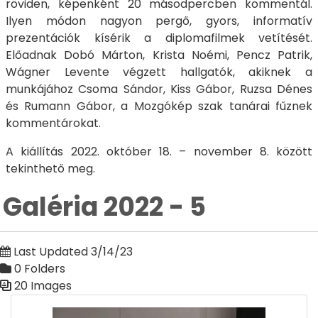
röviden, képenként 20 másodpercben kommentál.
Ilyen módon nagyon pergő, gyors, informatív
prezentációk kísérik a diplomafilmek vetítését.
Előadnak Dobó Márton, Krista Noémi, Pencz Patrik,
Wágner Levente végzett hallgatók, akiknek a
munkájához Csoma Sándor, Kiss Gábor, Ruzsa Dénes
és Rumann Gábor, a Mozgókép szak tanárai fűznek
kommentárokat.
A kiállítás 2022. október 18. – november 8. között
tekinthető meg.
Galéria 2022 - 5
Last Updated 3/14/23
0 Folders
20 Images
Media Gallery