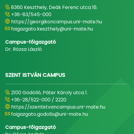
8360 Keszthely, Deák Ferenc utca 16.
+36-83/545-000
https://georgikoncampus.uni-mate.hu
foigazgato.keszthely@uni-mate.hu
Campus-főigazgató
Dr. Rózsa László
SZENT ISTVÁN CAMPUS
2100 Gödöllő, Páter Károly utca 1.
+36-28/522-000 / 2220
https://szentistvancampus.uni-mate.hu
foigazgato.godollo@uni-mate.hu
Campus-főigazgató