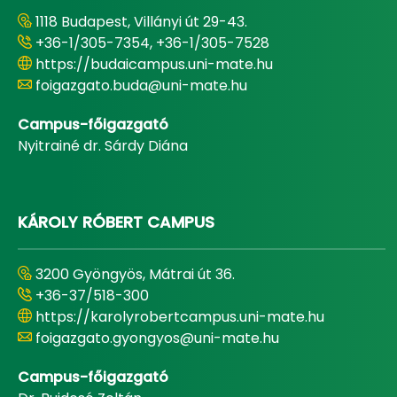
1118 Budapest, Villányi út 29-43.
+36-1/305-7354, +36-1/305-7528
https://budaicampus.uni-mate.hu
foigazgato.buda@uni-mate.hu
Campus-főigazgató
Nyitrainé dr. Sárdy Diána
KÁROLY RÓBERT CAMPUS
3200 Gyöngyös, Mátrai út 36.
+36-37/518-300
https://karolyrobertcampus.uni-mate.hu
foigazgato.gyongyos@uni-mate.hu
Campus-főigazgató