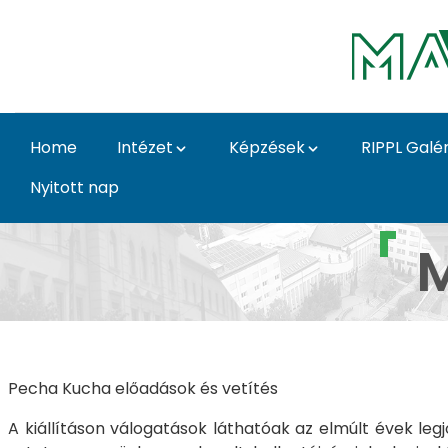
Skip to Main Content
Home
Intézet
Képzések
RIPPL Galér
Nyitott nap
Galéria 2022 - 5 - Mo
M
Pecha Kucha előadások és vetítés
A kiállításon válogatások láthatóak az elmúlt évek le