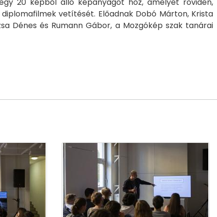
i egy 20 képből álló képanyagot hoz, amelyet röviden,
diplomafilmek vetítését. Előadnak Dobó Márton, Krista
Ruzsa Dénes és Rumann Gábor, a Mozgókép szak tanárai