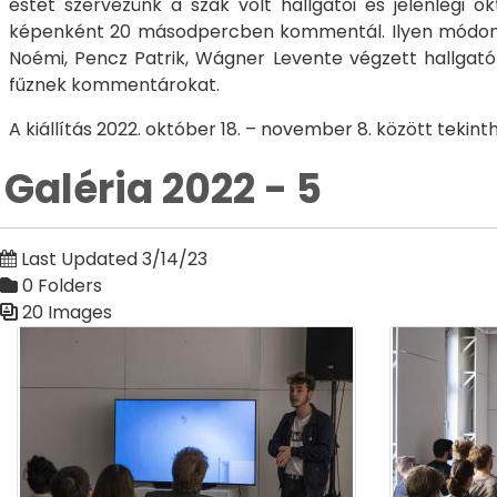
estet szervezünk a szak volt hallgatói és jelenlegi 
képenként 20 másodpercben kommentál. Ilyen módon nag
Noémi, Pencz Patrik, Wágner Levente végzett hallgat
fűznek kommentárokat.
A kiállítás 2022. október 18. – november 8. között tekin
Galéria 2022 - 5
Last Updated 3/14/23
0 Folders
20 Images
Media Gallery