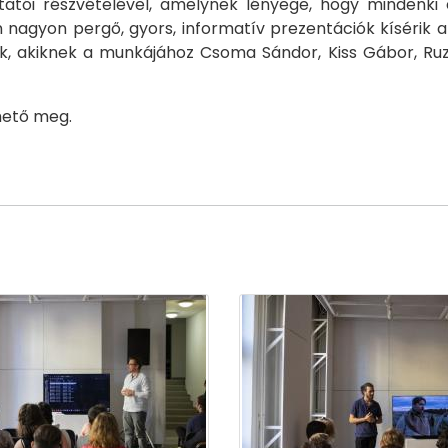
oktatói részvételével, amelynek lényege, hogy mindenk
yon pergő, gyors, informatív prezentációk kísérik a 
ók, akiknek a munkájához Csoma Sándor, Kiss Gábor, 
thető meg.