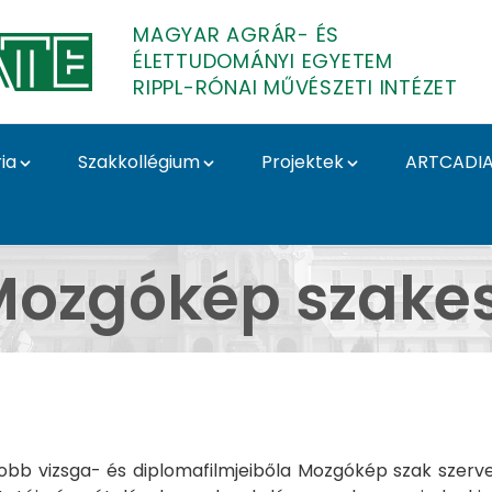
MAGYAR AGRÁR- ÉS
ÉLETTUDOMÁNYI EGYETEM
RIPPL-RÓNAI MŰVÉSZETI INTÉZET
ia
Szakkollégium
Projektek
ARTCADI
zgókép szakest - Rippl
ozgókép szakes
gjobb vizsga- és diplomafilmjeibőla Mozgókép szak szerv