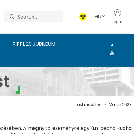
HU
Log in
A
RIPPL 20 JUBILEUM
-Rónai Művészeti Intéz
t
Last modified: 14. March 2023
ezésében.
A megnyitó eseményre egy ú.n. pecha kucha