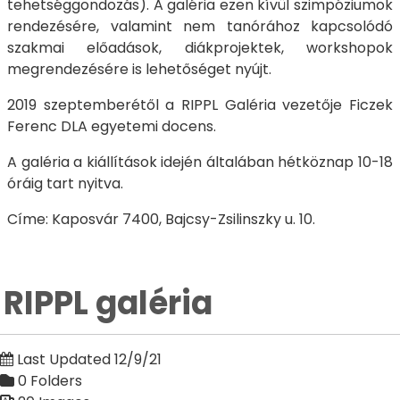
tehetséggondozás). A galéria ezen kívül szimpóziumok
rendezésére, valamint nem tanórához kapcsolódó
szakmai előadások, diákprojektek, workshopok
megrendezésére is lehetőséget nyújt.
2019 szeptemberétől a RIPPL Galéria vezetője Ficzek
Ferenc DLA egyetemi docens.
A galéria a kiállítások idején általában hétköznap 10-18
óráig tart nyitva.
Címe: Kaposvár 7400, Bajcsy-Zsilinszky u. 10.
RIPPL galéria
Last Updated 12/9/21
0 Folders