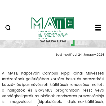
Skip to Main Content
Nyitott nap
RIPPL galéria - RIPPL 
RIPPL
MAGYAR AGRÁR- ÉS
ÉLETTUDOMÁNYI EGYETEM
RIPPL-RÓNAI MŰVÉSZETI
Galéria
INTÉZET
Last modified: 24. January 2024
A MATE Kaposvári Campus Rippl-Rónai Művészeti
Intézetének galériájában kortárs hazai és nemzetközi
képző- és iparművészeti kiállítások rendezése mellett
a hallgatók és ERASMUS programban részt vevő
vendéghallgatók munkáinak rendszeres prezentációja
is megvalósul (kipakolások, diploma-kiállítások,