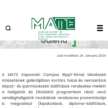
Skip to Main Content
Nyitott nap
RIPPL galéria - RIPPL 
RIPPL
MAGYAR AGRÁR- ÉS
ÉLETTUDOMÁNYI EGYETEM
RIPPL-RÓNAI MŰVÉSZETI
Galéria
INTÉZET
Last modified: 24. January 2024
A MATE Kaposvári Campus Rippl-Rónai Művészeti
Intézetének galériájában kortárs hazai és nemzetközi
képző- és iparművészeti kiállítások rendezése mellett
a hallgatók és ERASMUS programban részt vevő
vendéghallgatók munkáinak rendszeres prezentációja
is megvalósul (kipakolások, diploma-kiállítások,