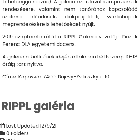
tehetséggondozás). A galéria ezen kívül szimpóziumok
rendezésére, valamint nem tanórához kapcsolódó
szakmai előadások, diákprojektek, workshopok
megrendezésére is lehetőséget nyújt.
2019 szeptemberétől a RIPPL Galéria vezetője Ficzek
Ferenc DLA egyetemi docens.
A galéria a kiállítások idején általában hétköznap 10-18
óráig tart nyitva.
Címe: Kaposvár 7400, Bajcsy-Zsilinszky u. 10.
RIPPL galéria
Last Updated 12/9/21
0 Folders