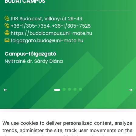
BUDAI CAMPUS
1118 Budapest, Villányi út 29-43.
+36-1/305-7354, +36-1/305-7528
https://budaicampus.uni-mate.hu
foigazgato.buda@uni-mate.hu
Campus-főigazgató
Nyitrainé dr. Sárdy Diána
We use cookies to deliver personalized content, analyze
E-mail
Telefonkönyv
NEPTUN
E-learning
trends, administer the site, track user movements on the