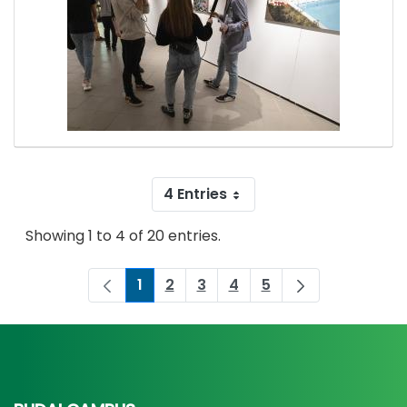
4 Entries
Showing 1 to 4 of 20 entries.
1
2
3
4
5
Page
Page
Page
Page
Page