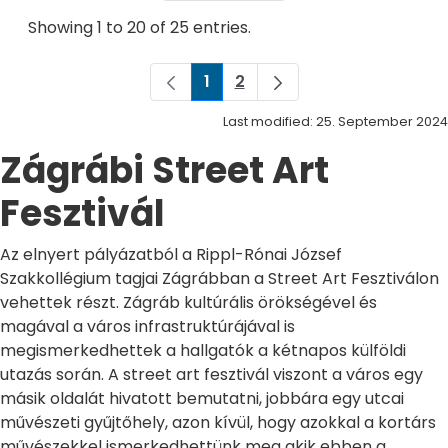
Showing 1 to 20 of 25 entries.
1
2
Page
Page
Last modified: 25. September 2024
Zágrábi Street Art
Fesztivál
Az elnyert pályázatból a Rippl-Rónai József
Szakkollégium tagjai Zágrábban a Street Art Fesztiválon
vehettek részt. Zágráb kultúrális örökségével és
magával a város infrastruktúrájával is
megismerkedhettek a hallgatók a kétnapos külföldi
utazás során. A street art fesztivál viszont a város egy
másik oldalát hivatott bemutatni, jobbára egy utcai
művészeti gyűjtőhely, azon kívül, hogy azokkal a kortárs
művészekkel ismerkedhettünk meg akik ebben a