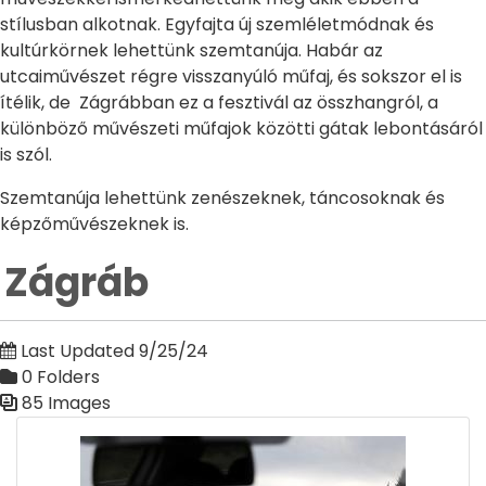
stílusban alkotnak. Egyfajta új szemléletmódnak és
kultúrkörnek lehettünk szemtanúja. Habár az
utcaiművészet régre visszanyúló műfaj, és sokszor el is
ítélik, de Zágrábban ez a fesztivál az összhangról, a
különböző művészeti műfajok közötti gátak lebontásáról
is szól.
Szemtanúja lehettünk zenészeknek, táncosoknak és
képzőművészeknek is.
Zágráb
Last Updated 9/25/24
0 Folders
85 Images
Media Gallery