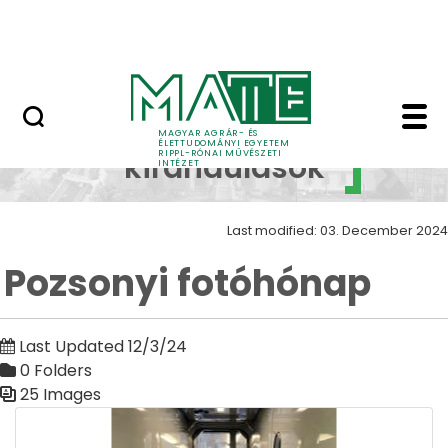
Skip to Main Content
Nyitott nap
Pozsonyi fotóhónap Z
Szakmai
MAGYAR AGRÁR- ÉS
ÉLETTUDOMÁNYI EGYETEM
RIPPL-RÓNAI MŰVÉSZETI
kirándulások
INTÉZET
Last modified: 03. December 2024
Pozsonyi fotóhónap
Last Updated 12/3/24
0 Folders
25 Images
Media Gallery