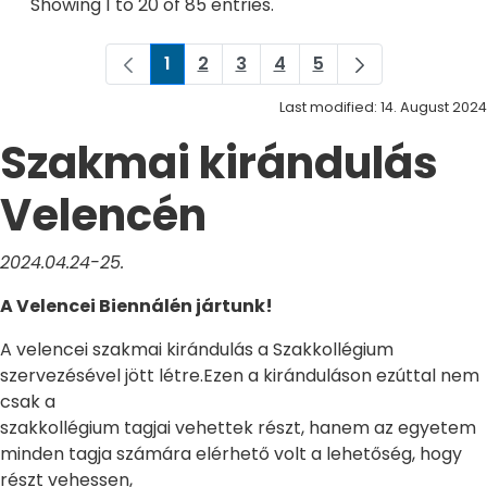
Showing 1 to 20 of 85 entries.
1
2
3
4
5
Page
Page
Page
Page
Page
Last modified: 14. August 2024
Szakmai kirándulás
Velencén
2024.04.24-25.
A Velencei Biennálén jártunk!
A velencei szakmai kirándulás a Szakkollégium
szervezésével jött létre.Ezen a kiránduláson ezúttal nem
csak a
szakkollégium tagjai vehettek részt, hanem az egyetem
minden tagja számára elérhető volt a lehetőség, hogy
részt vehessen,