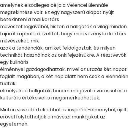
amelynek elsődleges célja a Velencei Biennále
megtekintése volt. Ez egy nagyszerű alapot nyújt
betekinteni a mai kortárs
művészet legjavából, hiszen a hallgatók a világ minden
tájáról kaphattak ízelítőt, hogy mi is vezényli a kortárs
művészeket, mik
azok a tendenciák, amiket feldolgoztak, és milyen
technikát használnak az önkifejezésükre. A résztvevők
egy kulináris
élménnyel gazdagodhattak, mivel az utazás két napot
foglalt magában, a két nap alatt nem csak a Biennálén
tudtak
elmélyülni a hallgatók, hanem magával a várossal és a
kulturális értékeivel is megismerkedhettek.
Miután visszatértek ebből az inspiráló-élményből, újult
erővel folytathatják a művészi munkájukat az
egyetemen.