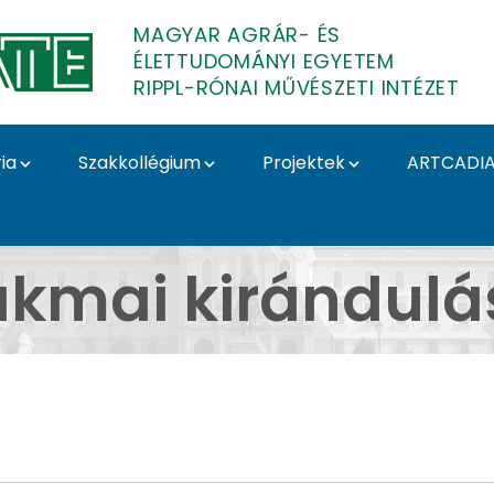
MAGYAR AGRÁR- ÉS
ÉLETTUDOMÁNYI EGYETEM
RIPPL-RÓNAI MŰVÉSZETI INTÉZET
ia
Szakkollégium
Projektek
ARTCADI
ágráb Velence Bécs Bá
akmai kirándulá