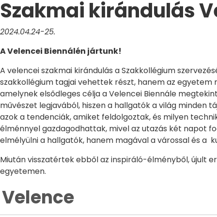
Szakmai kirándulás V
2024.04.24-25.
A Velencei Biennálén jártunk!
A velencei szakmai kirándulás a Szakkollégium szervezésé
szakkollégium tagjai vehettek részt, hanem az egyetem m
amelynek elsődleges célja a Velencei Biennále megtekinté
művészet legjavából, hiszen a hallgatók a világ minden tá
azok a tendenciák, amiket feldolgoztak, és milyen technik
élménnyel gazdagodhattak, mivel az utazás két napot fo
elmélyülni a hallgatók, hanem magával a várossal és a ku
Miután visszatértek ebből az inspiráló-élményből, újult 
egyetemen.
Velence