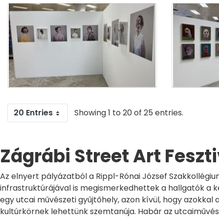
20 Entries
Showing 1 to 20 of 25 entries.
Zágrábi Street Art Feszt
Az elnyert pályázatból a Rippl-Rónai József Szakkollégiu
infrastruktúrájával is megismerkedhettek a hallgatók a ké
egy utcai művészeti gyűjtőhely, azon kívül, hogy azokka
kultúrkörnek lehettünk szemtanúja. Habár az utcaiművészet