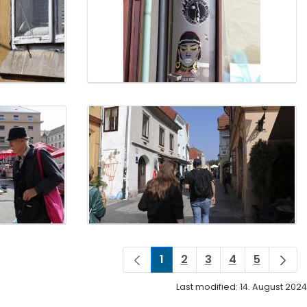
1
2
3
4
5
Page
Page
Page
Page
Page
Last modified: 14. August 2024