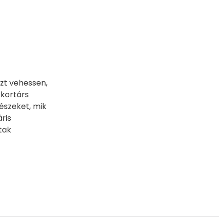
zt vehessen,
 kortárs
vészeket, mik
ris
tak