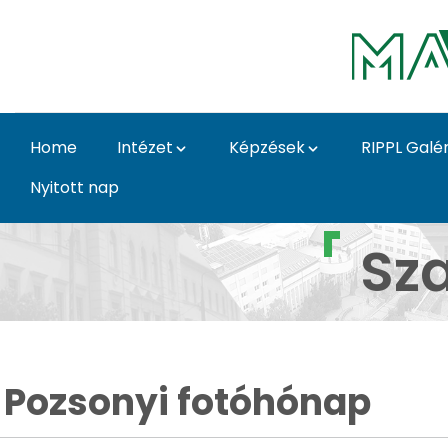
Skip to Main Content
Home
Intézet
Képzések
RIPPL Galér
Nyitott nap
Pozsonyi fotóhónap Z
Sz
Pozsonyi fotóhónap