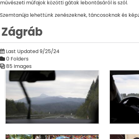
művészeti műfajok közötti gátak lebontásáról is szól.
Szemtanúja lehettünk zenészeknek, táncosoknak és kép
Zágráb
Last Updated 9/25/24
0 Folders
85 Images
Media Gallery