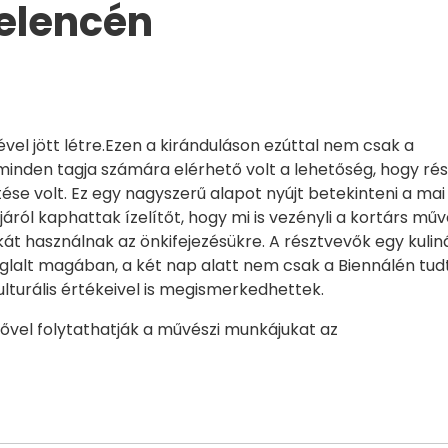
elencén
vel jött létre.Ezen a kiránduláson ezúttal nem csak a
inden tagja számára elérhető volt a lehetőség, hogy rés
se volt. Ez egy nagyszerű alapot nyújt betekinteni a mai
járól kaphattak ízelítőt, hogy mi is vezényli a kortárs mű
át használnak az önkifejezésükre. A résztvevők egy kuliná
glalt magában, a két nap alatt nem csak a Biennálén tud
lturális értékeivel is megismerkedhettek.
erővel folytathatják a művészi munkájukat az