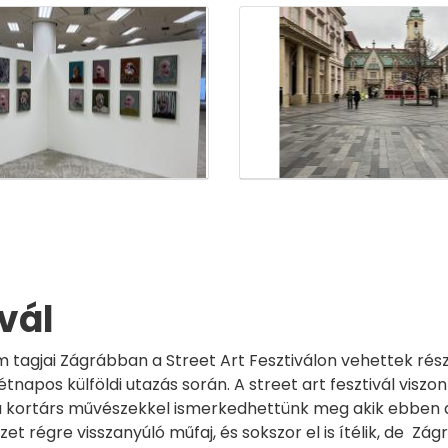
ivál
m tagjai Zágrábban a Street Art Fesztiválon vehettek rés
tnapos külföldi utazás során. A street art fesztivál viszo
l a kortárs művészekkel ismerkedhettünk meg akik ebben a
 régre visszanyúló műfaj, és sokszor el is ítélik, de Zág