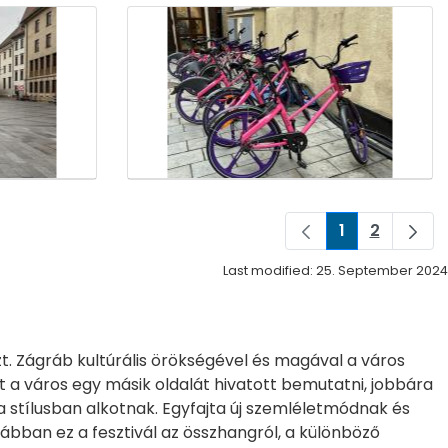
1
2
Page
Page
Last modified: 25. September 2024
zt. Zágráb kultúrális örökségével és magával a város
nt a város egy másik oldalát hivatott bemutatni, jobbára
 stílusban alkotnak. Egyfajta új szemléletmódnak és
rábban ez a fesztivál az összhangról, a különböző