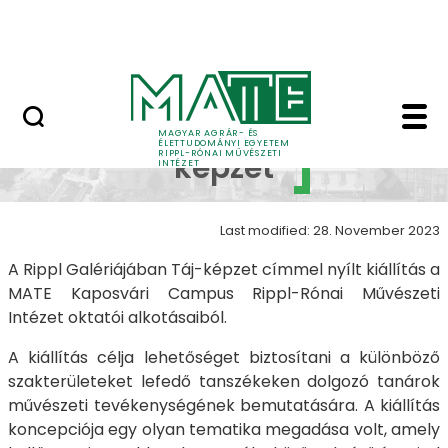
Skip to Main Content
Nyitott nap
Táj-képzet - Táj-képz
Táj-
MAGYAR AGRÁR- ÉS
ÉLETTUDOMÁNYI EGYETEM
RIPPL-RÓNAI MŰVÉSZETI
képzet
INTÉZET
Last modified: 28. November 2023
A Rippl Galériájában Táj-képzet címmel nyílt kiállítás a
MATE Kaposvári Campus Rippl-Rónai Művészeti
Intézet oktatói alkotásaiból.
A kiállítás célja lehetőséget biztosítani a különböző
szakterületeket lefedő tanszékeken dolgozó tanárok
művészeti tevékenységének bemutatására. A kiállítás
koncepciója egy olyan tematika megadása volt, amely