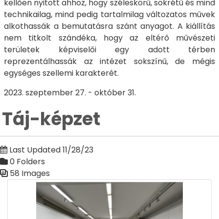
kellően nyitott ahhoz, hogy széleskörű, sokrétű és mind
technikailag, mind pedig tartalmilag változatos művek
alkothassák a bemutatásra szánt anyagot. A kiállítás
nem titkolt szándéka, hogy az eltérő művészeti
területek képviselői egy adott térben
reprezentálhassák az intézet sokszínű, de mégis
egységes szellemi karakterét.
2023. szeptember 27. - október 31.
Táj-képzet
Last Updated 11/28/23
0 Folders
58 Images
Media Gallery