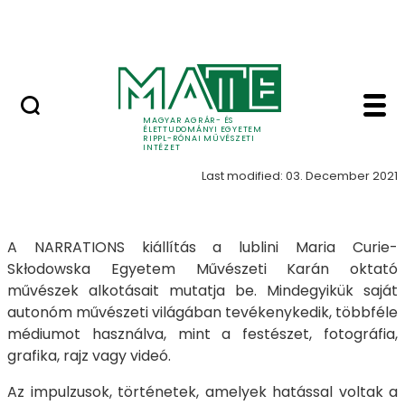
Skip to Main Content
Nyitott nap
Történetek galéria - T
Történetek
MAGYAR AGRÁR- ÉS
ÉLETTUDOMÁNYI EGYETEM
RIPPL-RÓNAI MŰVÉSZETI
INTÉZET
Last modified: 03. December 2021
A NARRATIONS kiállítás a lublini Maria Curie-
Skłodowska Egyetem Művészeti Karán oktató
művészek alkotásait mutatja be. Mindegyikük saját
autonóm művészeti világában tevékenykedik, többféle
médiumot használva, mint a festészet, fotográfia,
grafika, rajz vagy videó.
Az impulzusok, történetek, amelyek hatással voltak a