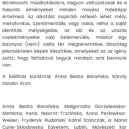
létrehozott műalkotásokra, nagyon változatosak és a
hasonló élményeket minden művész másképp
értelmezi. Az alkotást inspiráló reflexió lehet mély,
metaforikus, szentimentális vagy valós, néha a saját
identitás mélységeibe, az idő és az utazás
cselekményeibe való belemerülés, máskor egy
bizonyos (nem) valós tér megteremtése, látszólag
jelentéktelen képek készítése, amelyeket az az igény
szőtt, hogy láthatóvá tegyük mindazt, ami bennünk
van.
A kiállítás kurátorai: Anna Beata Barańska, Károly
Sándor Áron.
Anna Beata Barańska, Małgorzata Gorzelewska-
Namiota, Irena Nawrot-Trzcińska, Anna Perłowksa-
Weiser, Fryderyk Rudziński, Kamil Stańczak, a Maria
Curie-Skłodowska Egyetem, Lublin, Művészeti kar