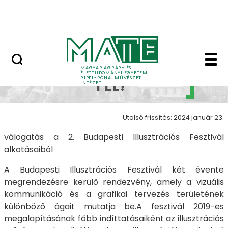
Ugrás a fő tartalomhoz
Nyitott nap
Illusztrációra fel! - 
ILLUSZTRÁCIÓRA
MAGYAR AGRÁR- ÉS
ÉLETTUDOMÁNYI EGYETEM
RIPPL-RÓNAI MŰVÉSZETI
FEL!
INTÉZET
Utolsó frissítés: 2024 január 23.
válogatás a 2. Budapesti Illusztrációs Fesztivál
alkotásaiból
A Budapesti Illusztrációs Fesztivál két évente
megrendezésre kerülő rendezvény, amely a vizuális
kommunikáció és a grafikai tervezés területének
különböző ágait mutatja be.A fesztivál 2019-es
megalapításának főbb indíttatásaiként az illusztrációs