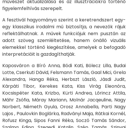
művészet aktualizálása és az illusztrációkra történő
figyelemfelhívás szerepelt.
A fesztivál hagyománya szerint a keretrendszert egy-
egy klasszikus irodalmi mű biztosítja, a nevezők rájuk
reflektálhatnak. A művek funkciójuk nem pusztán az
adott szöveg szemléltetése, hanem önálló vizuális
elemekkel történő kiegészítése, amelyek a befogadó
interpretációit is gazdagíthatják.
Kaposváron a Bíró Anna, Bódi Kati, Bölecz Lilla, Budai
Lotte, Cserkuti Dávid, Felsmann Tamás, Gaal Mici, Grela
Alexandra, Hanga Réka, Herbszt László, Jásdi Judit,
Kárpáti Tibor, Kerekes Kata, Kiss Virág Eleonóra,
Kocsispéter Kata, Krizbo, Kürti Andrea, Lőrincz Attila,
Máhr Zsófia, Máray Mariann, Molnár Jacqeuline, Nagy
Norbert, Németh Gyula, Orosz Annabella, Parti Nagy
Lajos , Paulovkin Boglárka, Radványi Maja, Rátkai Kornél,
Rofusz Kinga, Sipos Fanni Réka, Soczó Tamás Sándor,
Szalma Edina, Szegedi Katalin, Szép Tamás, Szinvai