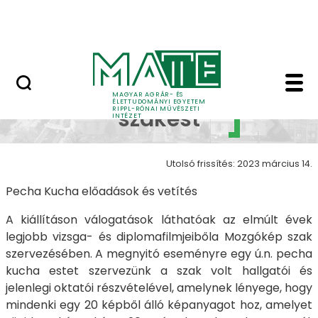
Ugrás a fő tartalomhoz
Nyitott nap
Galéria 2022 - 5 - Mo
Mozgókép
MAGYAR AGRÁR- ÉS
ÉLETTUDOMÁNYI EGYETEM
RIPPL-RÓNAI MŰVÉSZETI
szakest
INTÉZET
Utolsó frissítés: 2023 március 14.
Pecha Kucha előadások és vetítés
A kiállításon válogatások láthatóak az elmúlt évek
legjobb vizsga- és diplomafilmjeibőla Mozgókép szak
szervezésében.
A megnyitó eseményre egy ú.n. pecha
kucha estet szervezünk a szak volt hallgatói és
jelenlegi oktatói részvételével, amelynek lényege, hogy
mindenki egy 20 képből álló képanyagot hoz, amelyet