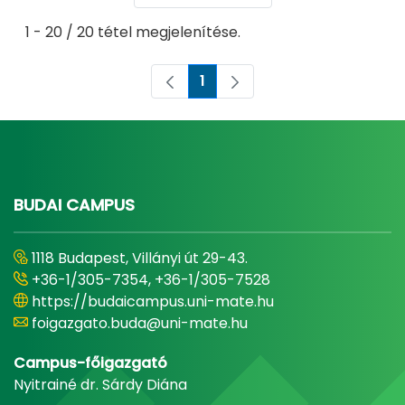
1 - 20 / 20 tétel megjelenítése.
1
Oldal
BUDAI CAMPUS
1118 Budapest, Villányi út 29-43.
+36-1/305-7354, +36-1/305-7528
https://budaicampus.uni-mate.hu
foigazgato.buda@uni-mate.hu
Campus-főigazgató
Nyitrainé dr. Sárdy Diána