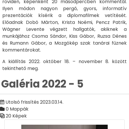
röviden, képenként 20 másodpercben kommentál.
Ilyen módon nagyon pergő, gyors, informatív
prezentációk kísérik a diplomafilmek vetítését.
Előadnak Dobó Márton, Krista Noémi, Pencz Patrik,
Wágner Levente végzett hallgatók, akiknek a
munkájához Csoma Sándor, Kiss Gábor, Ruzsa Dénes
és Rumann Gábor, a Mozgókép szak tanárai fűznek
kommentárokat.
A kiállítás 2022. október 18. – november 8. között
tekinthető meg.
Galéria 2022 - 5
Utolsó frissítés 2023.03.14.
0 Mappák
20 Képek
Médiatár