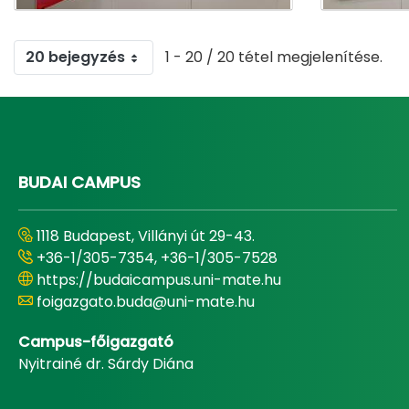
20 bejegyzés
1 - 20 / 20 tétel megjelenítése.
BUDAI CAMPUS
1118 Budapest, Villányi út 29-43.
+36-1/305-7354, +36-1/305-7528
https://budaicampus.uni-mate.hu
foigazgato.buda@uni-mate.hu
Campus-főigazgató
Nyitrainé dr. Sárdy Diána