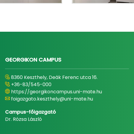
GEORGIKON CAMPUS
8360 Keszthely, Deák Ferenc utca 16.
+36-83/545-000
https://georgikoncampus.uni-mate.hu
foigazgato.keszthely@uni-mate.hu
Campus-főigazgató
Dr. Rózsa László