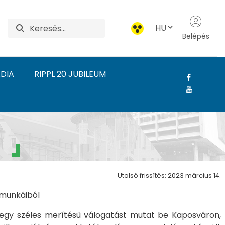
HU
Belépés
DIA
RIPPL 20 JUBILEUM
ónai Művészeti Intézet
d
Utolsó frissítés: 2023 március 14.
i munkáiból
egy széles merítésű válogatást mutat be Kaposváron,