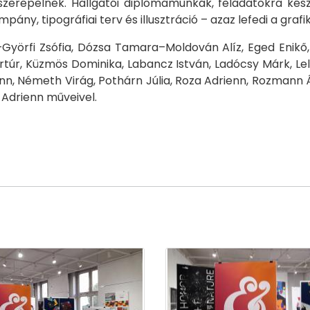
erepelnek. Hallgatói diplomamunkák, feladatokra kész
ány, tipográfiai terv és illusztráció – azaz lefedi a graf
–Györfi Zsófia, Dózsa Tamara–Moldován Alíz, Eged Enik
rtúr, Küzmös Dominika, Labancz István, Ladócsy Márk, Lel
n, Németh Virág, Pothárn Júlia, Roza Adrienn, Rozmann 
f Adrienn műveivel.