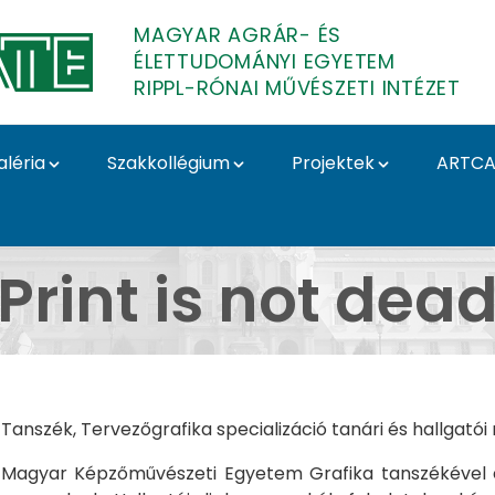
MAGYAR AGRÁR- ÉS
ÉLETTUDOMÁNYI EGYETEM
RIPPL-RÓNAI MŰVÉSZETI INTÉZET
aléria
Szakkollégium
Projektek
ARTCA
t is not dead - Rippl-R
Print is not dea
anszék, Tervezőgrafika specializáció tanári és hallgató
 Magyar Képzőművészeti Egyetem Grafika tanszékével 