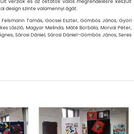
ült verziók és az oktatók valós megrendelésre készült
ikai design szinte valamennyi ágát.
ő, Felsmann Tamás, Göcsei Eszter, Gömbös János, Györi
kes László, Magyar Melinda, Máté Borbála, Morvai Péter,
Ágnes, Sárosi Dániel, Sárosi Dániel–Gömbös János, Seres