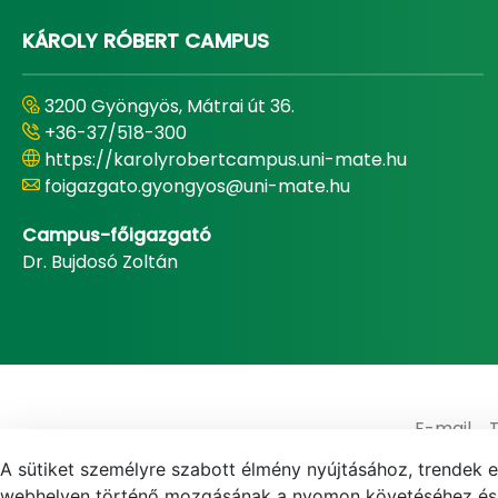
KÁROLY RÓBERT CAMPUS
3200 Gyöngyös, Mátrai út 36.
+36-37/518-300
https://karolyrobertcampus.uni-mate.hu
foigazgato.gyongyos@uni-mate.hu
Campus-főigazgató
Dr. Bujdosó Zoltán
E-mail
A sütiket személyre szabott élmény nyújtásához, trendek 
webhelyen történő mozgásának a nyomon követéséhez és f