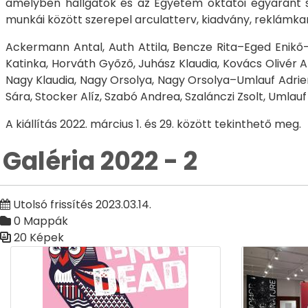
amelyben hallgatók és az Egyetem oktatói egyaránt sz
munkái között szerepel arculatterv, kiadvány, reklámkamp
Ackermann Antal, Auth Attila, Bencze Rita–Eged Enikő
Katinka, Horváth Győző, Juhász Klaudia, Kovács Olivér A
Nagy Klaudia, Nagy Orsolya, Nagy Orsolya–Umlauf Adrien
Sára, Stocker Alíz, Szabó Andrea, Szalánczi Zsolt, Umlau
A kiállítás 2022. március 1. és 29. között tekinthető meg.
Galéria 2022 - 2
Utolsó frissítés 2023.03.14.
0 Mappák
20 Képek
Médiatár