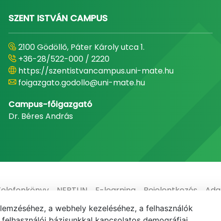
SZENT ISTVÁN CAMPUS
2100 Gödöllő, Páter Károly utca 1.
+36-28/522-000 / 2220
https://szentistvancampus.uni-mate.hu
foigazgato.godollo@uni-mate.hu
Campus-főigazgató
Dr. Béres András
Telefonkönyv
NEPTUN
E-learning
Bejelentkezés
Ada
elemzéséhez, a webhely kezeléséhez, a felhasználók
elhasználói bázisunkkal kapcsolatos demográfiai