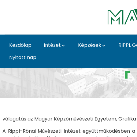
Ugrás a fő tartalomhoz
Kezdőlap
Intézet
Képzések
RIPPL G
Nyitott nap
Galéria 2022 - 2 - Prin
válogatás az Magyar Képzőművészeti Egyetem, Grafika T
A Rippl-Rónai Művészeti Intézet együttműködésben a