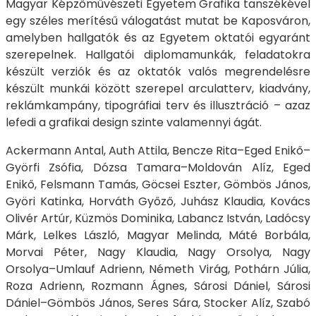
Magyar Képzőművészeti Egyetem Grafika tanszékével
egy széles merítésű válogatást mutat be Kaposváron,
amelyben hallgatók és az Egyetem oktatói egyaránt
szerepelnek. Hallgatói diplomamunkák, feladatokra
készült verziók és az oktatók valós megrendelésre
készült munkái között szerepel arculatterv, kiadvány,
reklámkampány, tipográfiai terv és illusztráció – azaz
lefedi a grafikai design szinte valamennyi ágát.
Ackermann Antal, Auth Attila, Bencze Rita–Eged Enikő–
Györfi Zsófia, Dózsa Tamara–Moldován Alíz, Eged
Enikő, Felsmann Tamás, Göcsei Eszter, Gömbös János,
Györi Katinka, Horváth Győző, Juhász Klaudia, Kovács
Olivér Artúr, Küzmös Dominika, Labancz István, Ladócsy
Márk, Lelkes László, Magyar Melinda, Máté Borbála,
Morvai Péter, Nagy Klaudia, Nagy Orsolya, Nagy
Orsolya–Umlauf Adrienn, Németh Virág, Pothárn Júlia,
Roza Adrienn, Rozmann Ágnes, Sárosi Dániel, Sárosi
Dániel–Gömbös János, Seres Sára, Stocker Alíz, Szabó