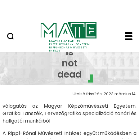
Ugrás a fő tartalomhoz
Nyitott nap
Galéria 2022 - 2 - Prin
Print
MAGYAR AGRÁR- ÉS
ÉLETTUDOMÁNYI EGYETEM
RIPPL-RÓNAI MŰVÉSZETI
is
INTÉZET
not
dead
Utolsó frissítés: 2023 március 14.
válogatás az Magyar Képzőművészeti Egyetem,
Grafika Tanszék, Tervezőgrafika specializáció tanári és
hallgatói munkáiból
A Rippl-Rónai Művészeti Intézet együttműködésben a