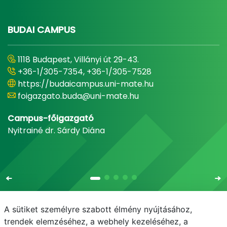
BUDAI CAMPUS
1118 Budapest, Villányi út 29-43.
+36-1/305-7354, +36-1/305-7528
https://budaicampus.uni-mate.hu
foigazgato.buda@uni-mate.hu
Campus-főigazgató
Nyitrainé dr. Sárdy Diána
A sütiket személyre szabott élmény nyújtásához,
trendek elemzéséhez, a webhely kezeléséhez, a