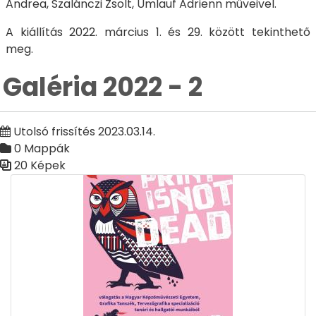
Andrea, Szalánczi Zsolt, Umlauf Adrienn műveivel.
A kiállítás 2022. március 1. és 29. között tekinthető
meg.
Galéria 2022 - 2
Utolsó frissítés 2023.03.14.
0 Mappák
20 Képek
Médiatár