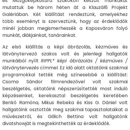
és Mozgóképkultúra szakokon készült munkákat
mutattuk be három héten át a Klauzál6 Projekt
Galériában. Két kiállítást rendeztünk, amelyekhez
több eseményt is szerveztünk, hogy az érdeklődők
minél jobban megismerhessék a Kaposváron folyó
munkát, diákjainkat, tanárainkat.
Az első kiállítás a képi ábrázolás, kézműves és
látványtervező szakos volt és jelenlegi hallgatók
munkáiból nyílt
RIPPL* képi ábrázolás / kézműves /
látványtervezés
címmel. Ez idő alatt oktatóink szakmai
programokkal tették még színesebbé a kiállítást:
Csoma Sándor filmrendezővel volt szakmai
beszélgetés, oktatóink népszerűsítették most induló
képzéseinket, kerekasztal beszélgetés keretében
Benkő Ramóna, Mikus Rebeka és Kiss G. Dániel volt
hallgatóink osztották meg szakmai tapasztalataikat a
művészetről, és Gillich Bettina volt hallgatónk
divatshowját is megtekinthették az érdeklődők.