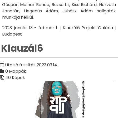
Gáspár, Molnár Bence, Ruzsa Lili, Kiss Richárd, Horváth
Jonatán, Hegedüs Ádám, Juhász Ádám hallgatók
munkája nélkül.
2023. január 13 - február 1. | Klauzál6 Projekt Galéria |
Budapest
Klauzál6
Utolsó frissítés 2023.03.14.
0 Mappák
40 Képek
Médiatár