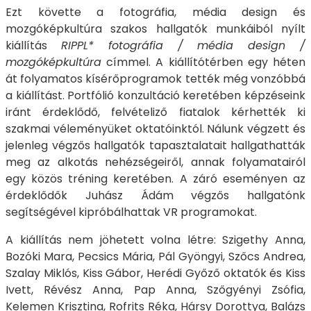
Ezt követte a fotográfia, média design és
mozgóképkultúra szakos hallgatók munkáiból nyílt
kiállítás
RIPPL* fotográfia / média design /
mozgóképkultúra
címmel. A kiállítótérben egy héten
át folyamatos kísérőprogramok tették még vonzóbbá
a kiállítást. Portfólió konzultáció keretében képzéseink
iránt érdeklődő, felvételiző fiatalok kérhették ki
szakmai véleményüket oktatóinktól. Nálunk végzett és
jelenleg végzős hallgatók tapasztalatait hallgathatták
meg az alkotás nehézségeiről, annak folyamatairól
egy közös tréning keretében. A záró eseményen az
érdeklődők Juhász Ádám végzős hallgatónk
segítségével kipróbálhattak VR programokat.
A kiállítás nem jöhetett volna létre: Szigethy Anna,
Bozóki Mara, Pecsics Mária, Pál Gyöngyi, Szőcs Andrea,
Szalay Miklós, Kiss Gábor, Herédi Győző oktatók és Kiss
Ivett, Révész Anna, Pap Anna, Szőgyényi Zsófia,
Kelemen Krisztina, Rofrits Réka, Hársy Dorottya, Balázs