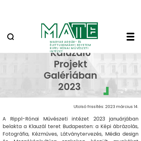
Ugrás a fő tartalomhoz
Nyitott nap
Klauzál6 - RIPPL* Kalu
RIPPL* a
MAGYAR AGRÁR- ÉS
ÉLETTUDOMÁNYI EGYETEM
RIPPL-RÓNAI MŰVÉSZETI
Kaluzál6
INTÉZET
Projekt
Galériában
2023
Utolsó frissítés: 2023 március 14.
A Rippl-Rónai Művészeti intézet 2023 januárjában
belakta a Klauzál teret Budapesten: a Képi ábrázolás,
Fotográfia, Kézműves, Látványtervezés, Média design